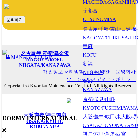
MACHIDA/SAGAMIHAR
宇都宮
UTSUNOMIYA
문의하기
名古屋/千種/東山/日進/
NAGOYA/CHIKUSA/HI
甲府
名古屋/甲府/新潟/金沢
KOFU
MANAGER LOGIN
NAGOYA/KOFU
新潟
NIIGATA/KANAZAWA
개인정보 처리방침
이용약관
운영회사
NIIGATA
ソーシャルメディア・ポリシー
金沢
Copyright © Kyoritsu Maintenance Co., Ltd. All Rights Reserved.
KANAZAWA
京都/伏見/山科
KYOTO/FUSHIMI/YAM
大阪/京都/神戸/奈良
大阪/豊中/吹田/東大阪/堺
DORMY
INTERNATIONAL
OSAKA/KYOTO
OSAKA/TOYONAKA/SU
KOBE/NARA
神戸/六甲/芦屋/西宮