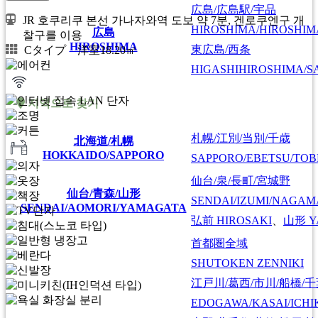
広島/広島駅/宇品
JR 호쿠리쿠 본선 가나자와역 도보 약 7분, 겐로쿠엔구 개
HIROSHIMA/HIROSHIMA
広島
찰구를 이용
HIROSHIMA
東広島/西条
Cタイプ 洋室18.20㎡
HIGASHIHIROSHIMA/SA
지역으로 찾기
札幌/江別/当別/千歳
北海道/札幌
HOKKAIDO/SAPPORO
SAPPORO/EBETSU/TOB
仙台/泉/長町/宮城野
仙台/青森/山形
SENDAI/IZUMI/NAGAM
SENDAI/AOMORI/YAMAGATA
弘前
HIROSAKI
、
山形
Y
首都圏全域
SHUTOKEN ZENNIKI
江戸川/葛西/市川/船橋/
EDOGAWA/KASAI/ICHI