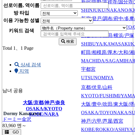
新宿/中野/吉祥寺/国分寺
선로이름, 역이름
SHINJUKU/NAKANO/KI
방 타입
新宿/登戸/調布/府中/多摩
이용 가능한 성별
SHINJUKU/NOBORITO/
키워드 검색
渋谷/川崎/蒲田/横浜/戸塚
検索
SHIBUYA/KAWASAKI/
Total 1
、1 Page
町田/相模原/厚木/大和/
MACHIDA/SAGAMIHAR
상세 검색
宇都宮
지역
UTSUNOMIYA
京都/伏見/山科
남녀 공용
KYOTO/FUSHIMI/YAM
大阪/京都/神戸/奈良
大阪/豊中/吹田/東大阪/堺
OSAKA/KYOTO
OSAKA/TOYONAKA/SU
Dormy Kanazawa
KOBE/NARA
ドーミー金沢
神戸/六甲/芦屋/西宮
83,960
엔～
KOBE/ROKKO/ASHIYA/
GO