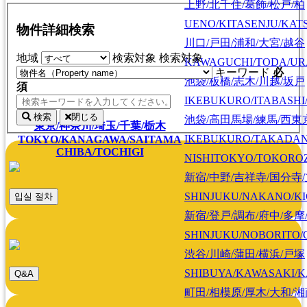
上野/北千住/葛飾/松戸/柏
UENO/KITASENJU/KAT
物件詳細検索
川口/戸田/浦和/大宮/越谷
地域
検索対象
検索対象
KAWAGUCHI/TODA/UR
キーワード
必
池袋/板橋/志木/川越/坂戸
須
IKEBUKURO/ITABASHI
検索
閉じる
池袋/高田馬場/練馬/西東
東京/神奈川/埼玉/千葉/栃木
IKEBUKURO/TAKADA
TOKYO/KANAGAWA/SAITAMA
CHIBA/TOCHIGI
NISHITOKYO/TOKORO
新宿/中野/吉祥寺/国分寺
SHINJUKU/NAKANO/KI
입실 절차
新宿/登戸/調布/府中/多摩
SHINJUKU/NOBORITO/
渋谷/川崎/蒲田/横浜/戸塚
SHIBUYA/KAWASAKI/
Q&A
町田/相模原/厚木/大和/