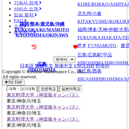
기숙사 검색
KOBE/ROKKO/ASHIYA/
서비스 소개
北九州/小倉
입실 절차
FAQ
KITAKYUSHU/KOKUR
福岡/熊本/鹿児島/沖縄
소식
福岡/博多/天神/伊都/大
FUKUOKA/KUMAMOTO
문의하기
KAGOSHIMA/OKINAWA
FUKUOKA/HAKATA/TEN
熊本
KUMAMOTO
、
鹿
최근 본 기숙사
즐겨찾기
広島/広島駅/宇品
한국어
HIROSHIMA/HIROSHIMA
広島
日本語
繁體中文
简体中文
ENGLISH
한국어
HIROSHIMA
東広島/西条
Copyright © Kyoritsu Maintenance Co., Ltd.
All rights reserved.
HIGASHIHIROSHIMA/SA
TO TOP
대학・단기대학
전문학교
일본어학교
東京料理大学（神楽板キャンパス）
東京/神奈川/埼玉
東京料理大学（神楽板キャンパス）
東京/神奈川/埼玉
東京料理大学（神楽板キャンパス）
東京/神奈川/埼玉