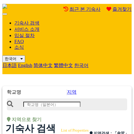
최근 본 기숙사
즐겨찾기
Mobile
Menu
기숙사 검색
서비스 소개
입실 절차
FAQ
소식
한국어
日本語
English
简体中文
繁體中文
한국어
학교명
지역
지역으로 찾기
기숙사 검색
List of Properties
지역검색：
「金沢」