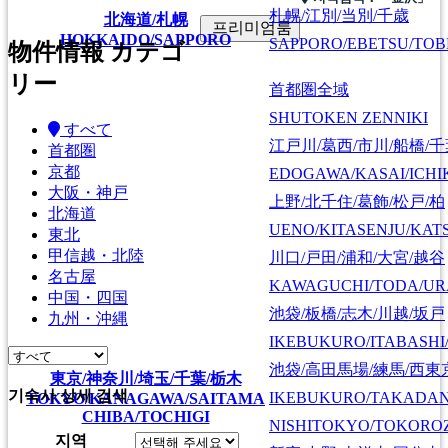
札幌/江別/当別/千歳
北海道/札幌
프리미엄룸
HOKKAIDO/SAPPORO
SAPPORO/EBETSU/TOB
物件情報 カテゴ
リー
首都圏全域
SHUTOKEN ZENNIKI
すべて
江戸川/葛西/市川/船橋/
首都圏
京都
EDOGAWA/KASAI/ICHI
大阪・神戸
上野/北千住/葛飾/松戸/柏
北海道
UENO/KITASENJU/KAT
東北
甲信越・北陸
川口/戸田/浦和/大宮/越谷
名古屋
KAWAGUCHI/TODA/UR
中国・四国
池袋/板橋/志木/川越/坂戸
九州・沖縄
IKEBUKURO/ITABASHI
池袋/高田馬場/練馬/西東
東京/神奈川/埼玉/千葉/栃木
기숙사 상세 검색
IKEBUKURO/TAKADA
TOKYO/KANAGAWA/SAITAMA
CHIBA/TOCHIGI
NISHITOKYO/TOKORO
지역