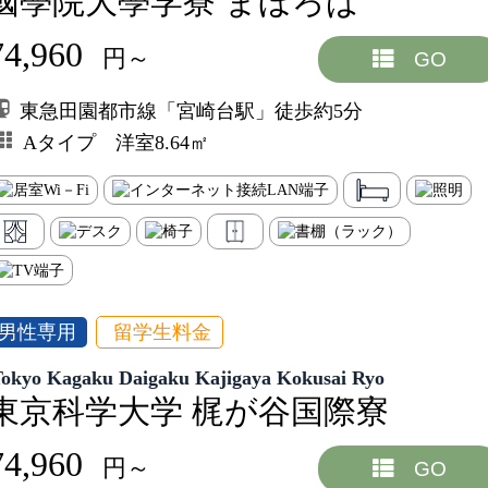
國學院大學学寮 まほろば
74,960
円～
GO
東急田園都市線「宮崎台駅」徒歩約5分
Aタイプ 洋室8.64㎡
男性専用
留学生料金
Tokyo Kagaku Daigaku Kajigaya Kokusai Ryo
東京科学大学 梶が谷国際寮
74,960
円～
GO