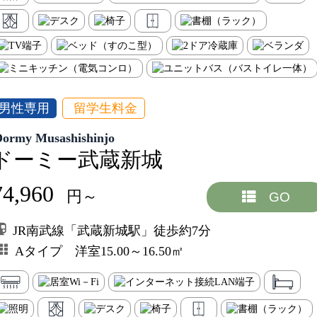
男性専用
留学生料金
Dormy Musashishinjo
ドーミー武蔵新城
74,960
円～
GO
JR南武線「武蔵新城駅」徒歩約7分
Aタイプ 洋室15.00～16.50㎡