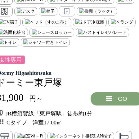
女性専用
Dormy Higashitotsuka
ドーミー東戸塚
81,900
円～
GO
JR横須賀線「東戸塚駅」徒歩約1分
Cタイプ 洋室17.00㎡