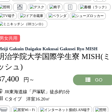
男女共用
Meiji Gakuin Daigaku Kokusai Gakusei Ryo MISH
明治学院大学国際学生寮 MISH(ミ
ッシュ)
87,400
円～
GO
JR東海道線「戸塚駅」徒歩約5分
Cタイプ 洋室16.20㎡