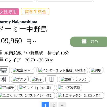
女性専用
留学生料金
Dormy Nakanoshima
ドーミー中野島
109,960
円～
GO
JR南武線「中野島駅」徒歩約10分
Cタイプ 20.79～30.60㎡
2
1