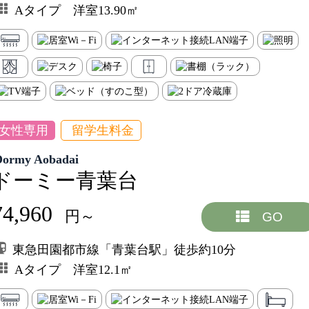
Aタイプ 洋室13.90㎡
女性専用
留学生料金
Dormy Aobadai
ドーミー青葉台
74,960
円～
GO
東急田園都市線「青葉台駅」徒歩約10分
Aタイプ 洋室12.1㎡