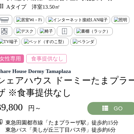
Aタイプ 洋室13.50㎡
女性専用
食事提供なし
Share House Dormy Tamaplaza
シェアハウス ドーミーたまプラ
ザ ※食事提供なし
39,800
円～
GO
東急田園都市線「たまプラーザ駅」徒歩約15分
東急バス「美しが丘三丁目バス停」徒歩約6分