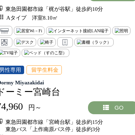
東急田園都市線「梶が谷駅」徒歩約10分
Aタイプ 洋室8.10㎡
男性専用
留学生料金
Dormy Miyazakidai
ドーミー宮崎台
74,960
円～
GO
東急田園都市線「宮崎台駅」徒歩約15分
東急バス「上作南原バス停」徒歩約3分