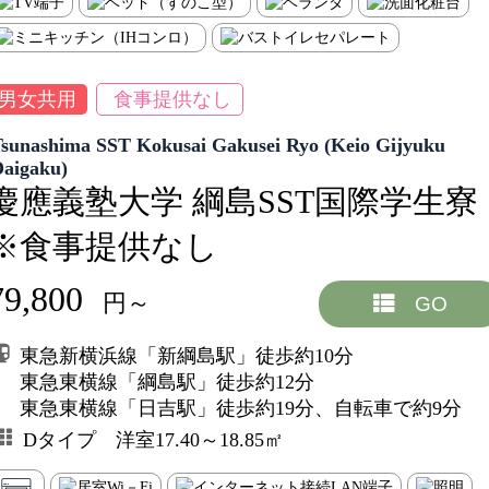
男女共用
食事提供なし
sunashima SST Kokusai Gakusei Ryo (Keio Gijyuku
Daigaku)
慶應義塾大学 綱島SST国際学生寮
※食事提供なし
79,800
円～
GO
東急新横浜線「新綱島駅」徒歩約10分
東急東横線「綱島駅」徒歩約12分
東急東横線「日吉駅」徒歩約19分、自転車で約9分
Dタイプ 洋室17.40～18.85㎡