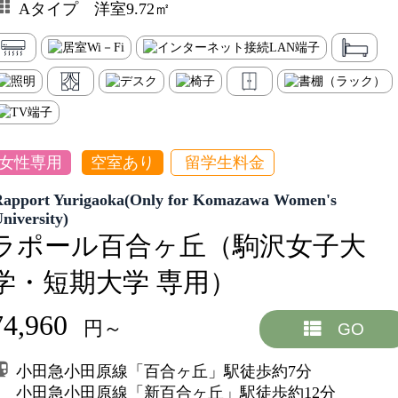
Aタイプ 洋室9.72㎡
女性専用
空室あり
留学生料金
Rapport Yurigaoka(Only for Komazawa Women's
University)
ラポール百合ヶ丘（駒沢女子大
学・短期大学 専用）
74,960
円～
GO
小田急小田原線「百合ヶ丘」駅徒歩約7分
小田急小田原線「新百合ヶ丘」駅徒歩約12分