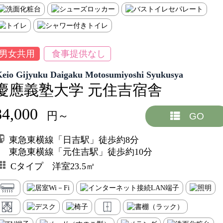
男女共用
食事提供なし
Keio Gijyuku Daigaku Motosumiyoshi Syukusya
慶應義塾大学 元住吉宿舎
84,000
円～
GO
東急東横線「日吉駅」徒歩約8分
東急東横線「元住吉駅」徒歩約10分
Cタイプ 洋室23.5㎡