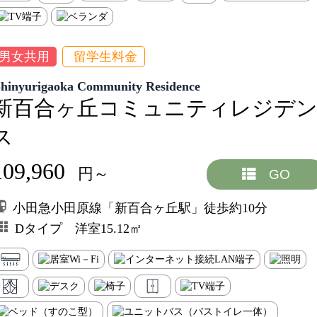
男女共用
留学生料金
Shinyurigaoka Community Residence
新百合ヶ丘コミュニティレジデ
ス
109,960
円～
GO
小田急小田原線「新百合ヶ丘駅」徒歩約10分
Dタイプ 洋室15.12㎡