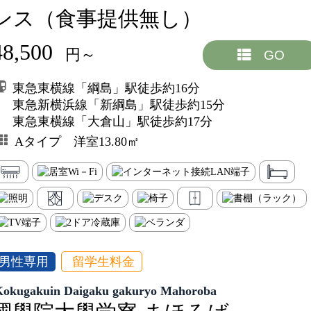
ンス（食事提供無し）
48,500
円～
GO
東急東横線「綱島」駅徒歩約16分
東急新横浜線「新綱島」駅徒歩約15分
東急東横線「大倉山」駅徒歩約17分
Aタイプ 洋室13.80㎡
男性専用
留学生料金
Kokugakuin Daigaku gakuryo Mahoroba