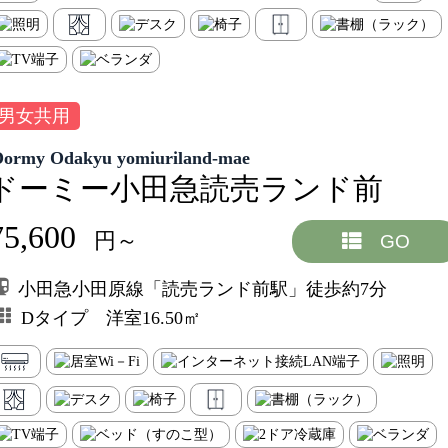
男女共用
Dormy Odakyu yomiuriland-mae
ドーミー小田急読売ランド前
75,600
円～
GO
小田急小田原線「読売ランド前駅」徒歩約7分
Dタイプ 洋室16.50㎡