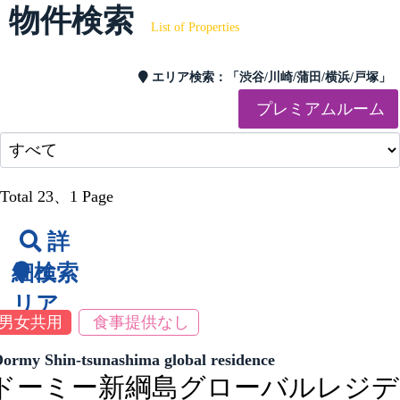
物件検索
List of Properties
エリア検索：
「渋谷/川崎/蒲田/横浜/戸塚」
プレミアムルーム
Total 23
、1 Page
詳
細検索
エ
リア
男女共用
食事提供なし
ormy Shin-tsunashima global residence
ドーミー新綱島グローバルレジデ