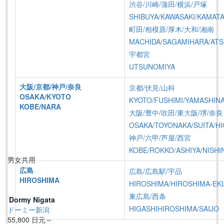
房型
渋谷/川崎/蒲田/横浜/戸塚
SHIBUYA/KAWASAKI/KAMAT
適用性別
町田/相模原/厚木/大和/湘南
MACHIDA/SAGAMIHARA/ATS
關鍵字查詢
宇都宮
UTSUNOMIYA
検索
大阪/京都/神戸/奈良
京都/伏見/山科
OSAKA/KYOTO
Total 3
、1 Page
KYOTO/FUSHIMI/YAMASHIN
KOBE/NARA
大阪/豊中/吹田/東大阪/堺/奈良
詳細查詢
OSAKA/TOYONAKA/SUITA/HI
神戸/六甲/芦屋/西宮
地區
KOBE/ROKKO/ASHIYA/NISHI
男女共用
広島
広島/広島駅/宇品
HIROSHIMA
HIROSHIMA/HIROSHIMA-EKI
東広島/西条
Dormy Nigata
HIGASHIHIROSHIMA/SAIJO
ドーミー新潟
55,800
日元～