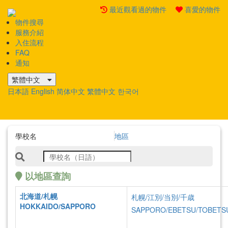
最近觀看過的物件
喜愛的物件
物件搜尋
Mobile
服務介紹
Menu
入住流程
FAQ
通知
繁體中文
日本語
English
简体中文
繁體中文
한국어
學校名
地區
以地區查詢
北海道/札幌
札幌/江別/当別/千歳
物件搜尋
HOKKAIDO/SAPPORO
SAPPORO/EBETSU/TOBETS
List of Properties
區域搜索：
「新潟」
Premium 房型