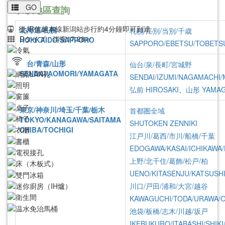
GO
以地區查詢
從JR信越本線新潟站步行約4分鐘即可到達。
北海道/札幌
札幌/江別/当別/千歳
Dタイプ 洋室17.28㎡
HOKKAIDO/SAPPORO
SAPPORO/EBETSU/TOBETS
仙台/青森/山形
仙台/泉/長町/宮城野
SENDAI/AOMORI/YAMAGATA
SENDAI/IZUMI/NAGAMACHI/
弘前
HIROSAKI
、
山形
YAMA
東京/神奈川/埼玉/千葉/栃木
首都圏全域
TOKYO/KANAGAWA/SAITAMA
SHUTOKEN ZENNIKI
CHIBA/TOCHIGI
江戸川/葛西/市川/船橋/千葉
EDOGAWA/KASAI/ICHIKAWA
上野/北千住/葛飾/松戸/柏
UENO/KITASENJU/KATSUSH
川口/戸田/浦和/大宮/越谷
KAWAGUCHI/TODA/URAWA/O
池袋/板橋/志木/川越/坂戸
IKEBUKURO/ITABASHI/SHIK