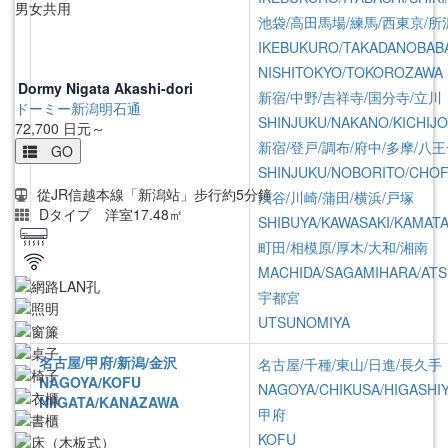
男女共用
池袋/高田馬場/練馬/西東京/所
IKEBUKURO/TAKADANOBAB
NISHITOKYO/TOKOROZAWA
Dormy Nigata Akashi-dori
新宿/中野/吉祥寺/国分寺/立川
ドーミー新潟明石通
SHINJUKU/NAKANO/KICHIJO
72,700
日元～
新宿/登戸/調布/府中/多摩/八
GO
SHINJUKU/NOBORITO/CHOF
從JR信越本線「新潟站」步行約5分鐘
渋谷/川崎/蒲田/横浜/戸塚
Dタイプ 洋室17.48㎡
SHIBUYA/KAWASAKI/KAMAT
町田/相模原/厚木/大和/湘南
MACHIDA/SAGAMIHARA/ATS
宇都宮
UTSUNOMIYA
名古屋/甲府/新潟/金沢
名古屋/千種/東山/日進/長久手
NAGOYA/KOFU
NAGOYA/CHIKUSA/HIGASHI
NIIGATA/KANAZAWA
甲府
KOFU