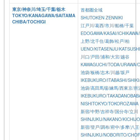
物件情報 カテ
東京/神奈川/埼玉/千葉/栃木
ゴリー
首都圏全域
TOKYO/KANAGAWA/SAITAMA
SHUTOKEN ZENNIKI
CHIBA/TOCHIGI
すべて
江戸川/葛西/市川/船橋/千葉
首都圏
EDOGAWA/KASAI/ICHIKAWA
京都
上野/北千住/葛飾/松戸/柏
大阪・神戸
北海道
UENO/KITASENJU/KATSUSH
東北
川口/戸田/浦和/大宮/越谷
甲信越・北陸
KAWAGUCHI/TODA/URAWA/O
名古屋
池袋/板橋/志木/川越/坂戸
中国・四国
九州・沖縄
IKEBUKURO/ITABASHI/SHIK
池袋/高田馬場/練馬/西東京/所
IKEBUKURO/TAKADANOBAB
詳細的房產搜索
NISHITOKYO/TOKOROZAWA
區域
新宿/中野/吉祥寺/国分寺/立川
SHINJUKU/NAKANO/KICHIJO
沿線車站名
新宿/登戸/調布/府中/多摩/八
稱
SHINJUKU/NOBORITO/CHOF