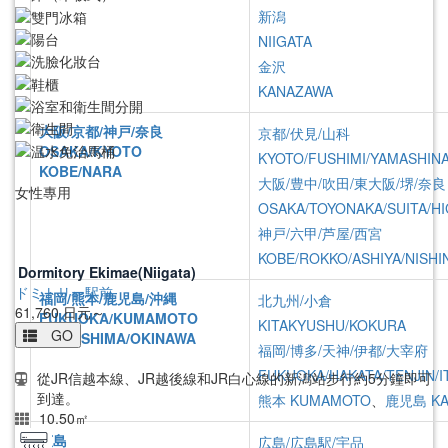
新潟
NIIGATA
金沢
KANAZAWA
大阪/京都/神戸/奈良
京都/伏見/山科
OSAKA/KYOTO
KYOTO/FUSHIMI/YAMASHIN
KOBE/NARA
大阪/豊中/吹田/東大阪/堺/奈良
女性專用
OSAKA/TOYONAKA/SUITA/HI
神戸/六甲/芦屋/西宮
KOBE/ROKKO/ASHIYA/NISHI
Dormitory Ekimae(Niigata)
ドミトリー駅前
福岡/熊本/鹿児島/沖縄
北九州/小倉
61,760
日元～
FUKUOKA/KUMAMOTO
KITAKYUSHU/KOKURA
GO
KAGOSHIMA/OKINAWA
福岡/博多/天神/伊都/大宰府
FUKUOKA/HAKATA/TENJIN/I
從JR信越本線、JR越後線和JR白心線的新潟站步行約5分鐘即可
到達。
熊本
KUMAMOTO
、
鹿児島
K
10.50㎡
広島
広島/広島駅/宇品