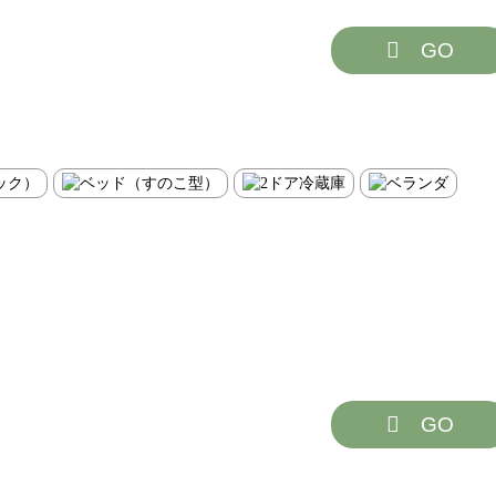
GO
GO