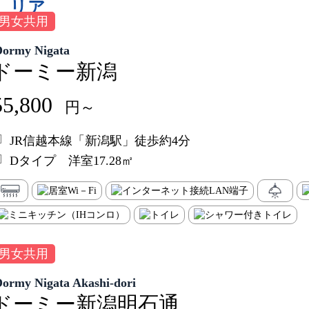
リア
男女共用
Dormy Nigata
ドーミー新潟
55,800
円～
JR信越本線「新潟駅」徒歩約4分
Dタイプ 洋室17.28㎡
男女共用
Dormy Nigata Akashi-dori
ドーミー新潟明石通