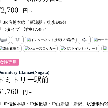
72,700
円～
JR信越本線「新潟駅」徒歩約5分
Dタイプ 洋室17.48㎡
女性専用
Dormitory Ekimae(Niigata)
ドミトリー駅前
61,760
円～
JR信越本線・JR越後線・JR白新線「新潟」駅徒歩約5