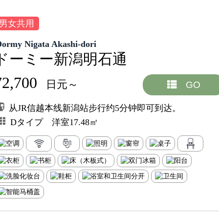
男女共用
Dormy Nigata Akashi-dori
ドーミー新潟明石通
72,700
日元～
GO
从JR信越本线新潟站步行约5分钟即可到达。
Dタイプ 洋室17.48㎡