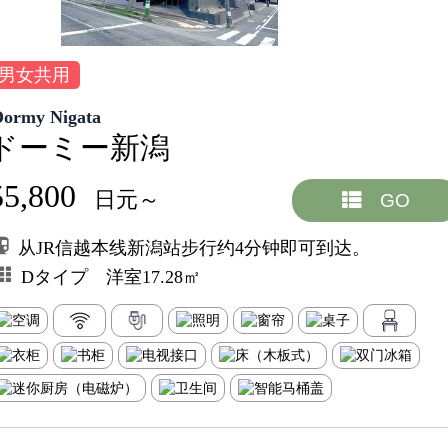
男女共用
Dormy Nigata
ドーミー新潟
55,800
日元～
GO
从JR信越本线新潟站步行约4分钟即可到达。
Dタイプ 洋室17.28㎡