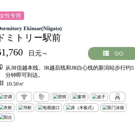
女性专用
Dormitory Ekimae(Niigata)
ドミトリー駅前
61,760
日元～
GO
从JR信越本线、JR越后线和JR白心线的新潟站步行约5
分钟即可到达。
10.50㎡