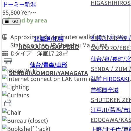
HIGASHIHIROS
ドーミー新潟
55,800
Yen～
Find by area
GO
Approximately 4 minutes walk from Niigata
札幌/江別/当別
北海道/札幌
Station on the JR Shinetsu Main Line
HOKKAIDO/SAPPORO
SAPPORO/EBE
Dタイプ 洋室17.28㎡
仙台/泉/長町/
仙台/青森/山形
SENDAI/IZUMI
SENDAI/AOMORI/YAMAGATA
弘前
HIROSAKI
首都圏全域
SHUTOKEN ZEN
江戸川/葛西/市
EDOGAWA/KAS
上野/北千住/葛