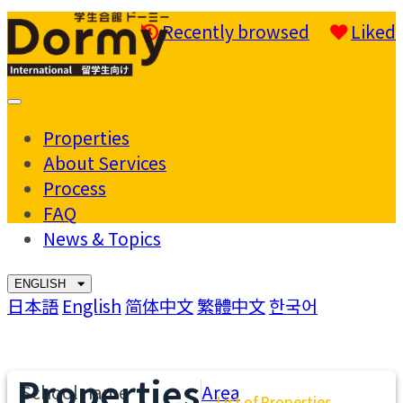
Recently browsed
Liked
Mobile
Menu
Properties
About Services
Process
FAQ
News & Topics
ENGLISH
日本語
English
简体中文
繁體中文
한국어
Properties
School name
Area
List of Properties