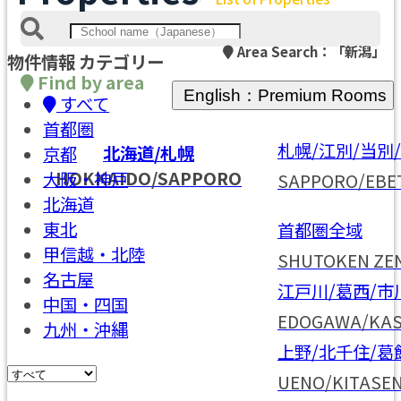
Area Search：
「新潟」
物件情報 カテゴリー
Find by area
English：Premium Rooms
すべて
首都圏
札幌/江別/当別
北海道/札幌
京都
HOKKAIDO/SAPPORO
大阪・神戸
SAPPORO/EBE
北海道
東北
首都圏全域
甲信越・北陸
SHUTOKEN ZEN
名古屋
江戸川/葛西/市
中国・四国
EDOGAWA/KAS
九州・沖縄
上野/北千住/葛
UENO/KITASE