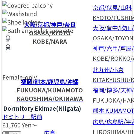
京都/伏見/山科
KYOTO/FUSHI
大阪/京都/神戸/奈良
大阪/豊中/吹田
OSAKA/KYOTO
OSAKA/TOYON
KOBE/NARA
神戸/六甲/芦屋
KOBE/ROKKO/
北九州/小倉
Female-only
KITAKYUSHU/
福岡/熊本/鹿児島/沖縄
FUKUOKA/KUMAMOTO
福岡/博多/天神
KAGOSHIMA/OKINAWA
FUKUOKA/HAK
Dormitory Ekimae(Niigata)
熊本
KUMAMO
ドミトリー駅前
広島/広島駅/宇
61,760
Yen～
HIROSHIMA/HI
広島