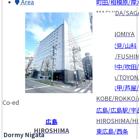
Area
町田/相模原/厚
MACHIDA/SAG
宇都宮
UTSUNOMIYA
京都/伏見/山科
KYOTO/FUSHI
大阪/京都/神戸/奈良
大阪/豊中/吹田
OSAKA/KYOTO
OSAKA/TOYON
KOBE/NARA
神戸/六甲/芦屋
KOBE/ROKKO/
Co-ed
広島/広島駅/宇
HIROSHIMA/HI
広島
HIROSHIMA
東広島/西条
Dormy Nigata