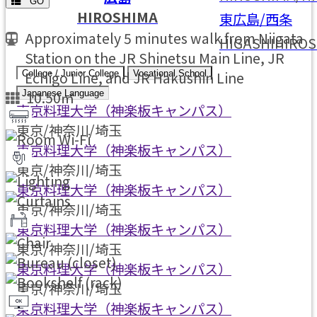
GO
HIROSHIMA
東広島/西条
Approximately 5 minutes walk from Niigata
HIGASHIHIROS
Station on the JR Shinetsu Main Line, JR
Echigo Line, and JR Hakushin Line
College / Junior College
Vocational School
10.50㎡
Japanese Language
東京料理大学（神楽板キャンパス）
東京/神奈川/埼玉
東京料理大学（神楽板キャンパス）
東京/神奈川/埼玉
東京料理大学（神楽板キャンパス）
東京/神奈川/埼玉
東京料理大学（神楽板キャンパス）
東京/神奈川/埼玉
東京料理大学（神楽板キャンパス）
東京/神奈川/埼玉
東京料理大学（神楽板キャンパス）