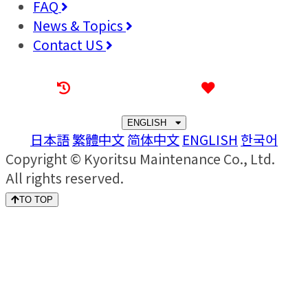
FAQ
News & Topics
Contact US
Recently browsed
Liked
ENGLISH
日本語
繁體中文
简体中文
ENGLISH
한국어
Copyright © Kyoritsu Maintenance Co., Ltd.
All rights reserved.
TO TOP