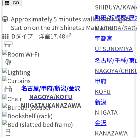
GO
SHIBUYA/KAW
町田/相模原/厚
Approximately 5 minutes walk from Niigata
Station on the JR Shinetsu Main Line
MACHIDA/SAG
Dタイプ 洋室17.48㎡
宇都宮
UTSUNOMIYA
名古屋/千種/東
NAGOYA/CHIK
甲府
名古屋/甲府/新潟/金沢
KOFU
NAGOYA/KOFU
新潟
NIIGATA/KANAZAWA
NIIGATA
金沢
KANAZAWA