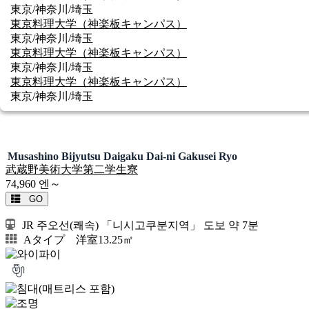
東京/神奈川/埼玉
東京料理大学（神楽板キャンパス）
東京/神奈川/埼玉
東京料理大学（神楽板キャンパス）
東京/神奈川/埼玉
東京料理大学（神楽板キャンパス）
東京/神奈川/埼玉
여성 전용
유학생요금
Musashino Bijyutsu Daigaku Dai-ni Gakusei Ryo
武蔵野美術大学第二学生寮
74,960
엔～
GO
JR 주오선(쾌속) 「니시고쿠분지역」 도보 약 7분
Aタイプ 洋室13.25㎡