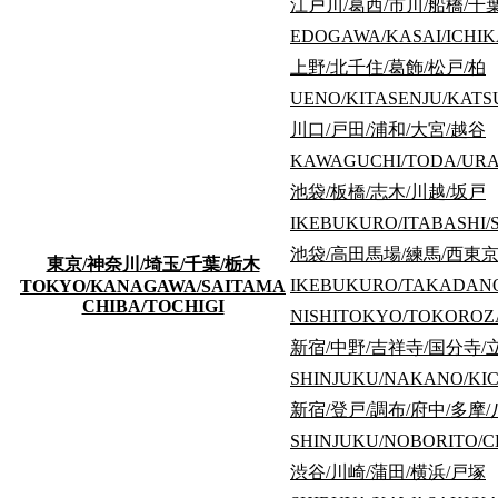
江戸川/葛西/市川/船橋/千
中国・四国
EDOGAWA/KASAI/ICHI
九州・沖縄
上野/北千住/葛飾/松戸/柏
UENO/KITASENJU/KAT
기숙사 상세 검색
川口/戸田/浦和/大宮/越谷
KAWAGUCHI/TODA/URA
지역
池袋/板橋/志木/川越/坂戸
선로이름, 역이름
IKEBUKURO/ITABASHI/
방 타입
池袋/高田馬場/練馬/西東京
이용 가능한 성별
東京/神奈川/埼玉/千葉/栃木
IKEBUKURO/TAKADAN
TOKYO/KANAGAWA/SAITAMA
키워드 검색
CHIBA/TOCHIGI
NISHITOKYO/TOKORO
新宿/中野/吉祥寺/国分寺/
Total 12
、1 Page
SHINJUKU/NAKANO/KIC
新宿/登戸/調布/府中/多摩
상세 검색
SHINJUKU/NOBORITO/C
지역
渋谷/川崎/蒲田/横浜/戸塚