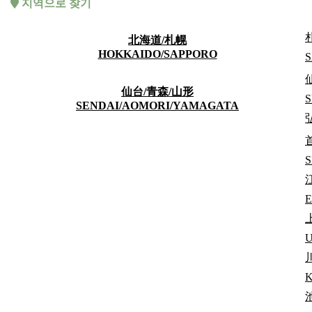
지역으로 찾기
北海道/札幌
HOKKAIDO/SAPPORO
S
仙台/青森/山形
S
SENDAI/AOMORI/YAMAGATA
남녀 공용
S
E
Dormy Kokubunji CommunityHouse
【2026NEW】ドーミー国分寺コミュニティハウス
69,500
엔～
U
GO
JR중앙선(쾌속)・세이부 고쿠분지선 「고쿠분지」역 도보 약
洋室17.28㎡～21.12㎡