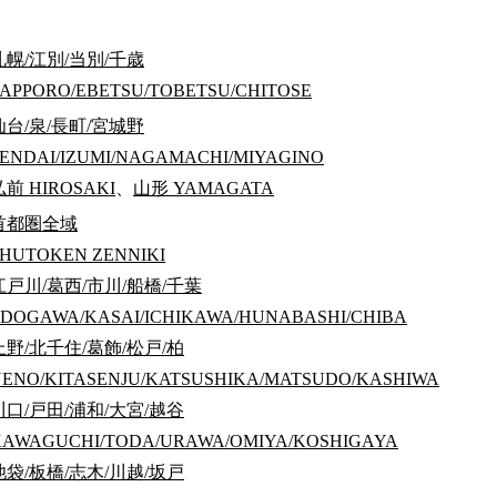
札幌/江別/当別/千歳
APPORO/EBETSU/TOBETSU/CHITOSE
仙台/泉/長町/宮城野
ENDAI/IZUMI/NAGAMACHI/MIYAGINO
弘前
HIROSAKI
、
山形
YAMAGATA
首都圏全域
HUTOKEN ZENNIKI
江戸川/葛西/市川/船橋/千葉
DOGAWA/KASAI/ICHIKAWA/HUNABASHI/CHIBA
上野/北千住/葛飾/松戸/柏
ENO/KITASENJU/KATSUSHIKA/MATSUDO/KASHIWA
川口/戸田/浦和/大宮/越谷
 7분 JR중앙선(쾌속)・JR무사시노선 「니시고쿠분지」역 도보 
KAWAGUCHI/TODA/URAWA/OMIYA/KOSHIGAYA
池袋/板橋/志木/川越/坂戸