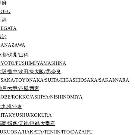
甲府
KOFU
新潟
에이 신주쿠선 「아케바시」역 도보 약 10분
IIGATA
積)
金沢
KANAZAWA
京都/伏見/山科
YOTO/FUSHIMI/YAMASHINA
大阪/豊中/吹田/東大阪/堺/奈良
SAKA/TOYONAKA/SUITA/HIGASHIOSAKA/SAKAI/NARA
神戸/六甲/芦屋/西宮
OBE/ROKKO/ASHIYA/NISHINOMIYA
北九州/小倉
KITAKYUSHU/KOKURA
福岡/博多/天神/伊都/大宰府
UKUOKA/HAKATA/TENJIN/ITO/DAZAIFU