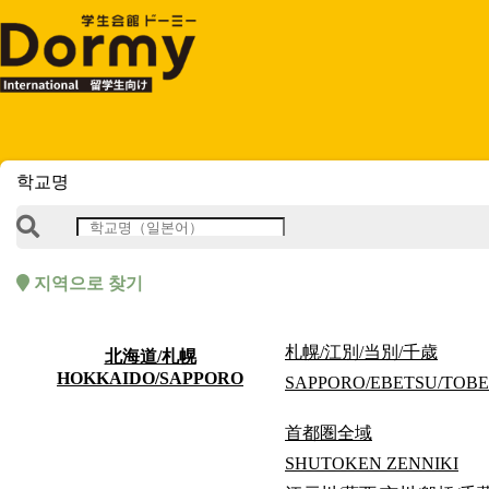
학교명
기숙사 검색
List of Properties
物件情報 カテゴリー
지역으로 찾기
すべて
首都圏
札幌/江別/当別/千歳
北海道/札幌
京都
HOKKAIDO/SAPPORO
SAPPORO/EBETSU/TOBE
大阪・神戸
北海道
首都圏全域
東北
甲信越・北陸
SHUTOKEN ZENNIKI
名古屋