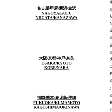
70,400
엔～
名古屋/甲府/新潟/金沢
GO
NAGOYA/KOFU
NIIGATA/KANAZAWA
도에이 오에도선 「우시고메 야나기마치」역 도보 약 7분 도
N
洋室11.50㎡(個室)・洋室9.37～10.5㎡(シェアルーム専有面
K
大阪/京都/神戸/奈良
OSAKA/KYOTO
O
KOBE/NARA
K
福岡/熊本/鹿児島/沖縄
FUKUOKA/KUMAMOTO
KAGOSHIMA/OKINAWA
F