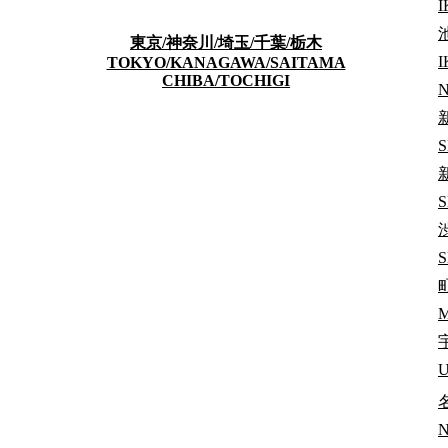
I
東京/神奈川/埼玉/千葉/栃木
TOKYO/KANAGAWA/SAITAMA
CHIBA/TOCHIGI
S
S
여성 전용
Dormy Ichigaya-Kaga
N
【NEW】ドーミー市谷加賀