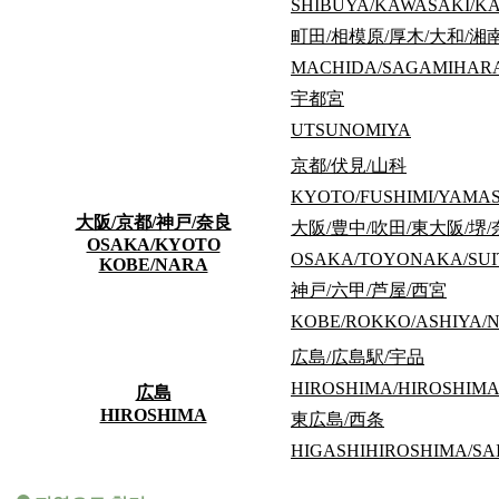
SHIBUYA/KAWASAKI/
남녀 공용
町田/相模原/厚木/大和/湘
MACHIDA/SAGAMIHARA
宇都宮
Dormy Ushigome-Kagurazaka
【2026NEW】ドーミー牛込神楽坂
UTSUNOMIYA
110,000
엔～
京都/伏見/山科
GO
KYOTO/FUSHIMI/YAMA
도에이 오에도선 「우시고메 야나기마치」역 도보 약 5분 
大阪/京都/神戸/奈良
大阪/豊中/吹田/東大阪/堺
洋室18.76㎡～26.60㎡
OSAKA/KYOTO
OSAKA/TOYONAKA/SUI
KOBE/NARA
神戸/六甲/芦屋/西宮
KOBE/ROKKO/ASHIYA/N
広島/広島駅/宇品
HIROSHIMA/HIROSHIMA-
広島
HIROSHIMA
東広島/西条
HIGASHIHIROSHIMA/SA