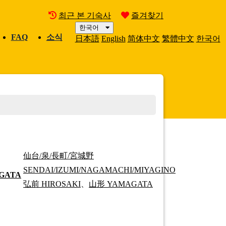
최근 본 기숙사
즐겨찾기
Mo
Me
한국어
FAQ
소식
日本語
English
简体中文
繁體中文
한국어
미엄룸
지역검색：
「新宿/中野/吉祥寺/国分寺/立川」
仙台/泉/長町/宮城野
SENDAI/IZUMI/NAGAMACHI/MIYAGINO
GATA
弘前
HIROSAKI
、
山形
YAMAGATA