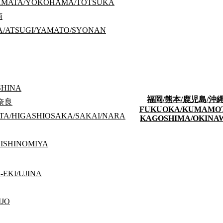
KAMATA/YOKOHAMA/TOTSUKA
南
/ATSUGI/YAMATO/SYONAN
SHINA
도에이 오에도선 「우시고메 가구라자카」역 도보 약 6분
福岡/熊本/鹿児島/沖
/奈良
FUKUOKA/KUMAMO
TA/HIGASHIOSAKA/SAKAI/NARA
KAGOSHIMA/OKINA
ISHINOMIYA
EKI/UJINA
IJO