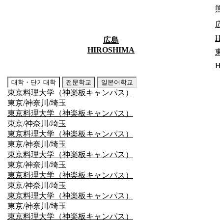
H
남성 전용
유학생요금
広島
HIROSHIMA
H
Dormy Kokubunji
대학・단기대학
전문학교
일본어학교
ドーミー国分寺
東京料理大学（神楽板キャンパス）
74,960
엔～
東京/神奈川/埼玉
GO
東京料理大学（神楽板キャンパス）
東京/神奈川/埼玉
JR 주오선(쾌속) “고쿠분지역” 도보 약 12분
東京料理大学（神楽板キャンパス）
Aタイプ 洋室9.72㎡
東京/神奈川/埼玉
東京料理大学（神楽板キャンパス）
東京/神奈川/埼玉
東京料理大学（神楽板キャンパス）
東京/神奈川/埼玉
東京料理大学（神楽板キャンパス）
東京/神奈川/埼玉
東京料理大学（神楽板キャンパス）