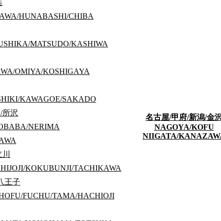
葉
KAWA/HUNABASHI/CHIBA
SUSHIKA/MATSUDO/KASHIWA
WA/OMIYA/KOSHIGAYA
SHIKI/KAWAGOE/SAKADO
/所沢
名古屋/甲府/新潟/金
OBABA/NERIMA
NAGOYA/KOFU
NIIGATA/KANAZAW
ZAWA
検索
立川
HIJOJI/KOKUBUNJI/TACHIKAWA
/八王子
HOFU/FUCHU/TAMA/HACHIOJI