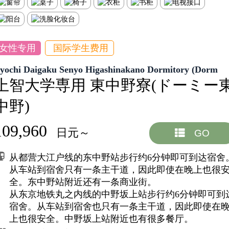
女性专用
国际学生费用
Jyochi Daigaku Senyo Higashinakano Dormitory (Dorm
上智大学専用 東中野寮(ドーミー
中野)
109,960
日元～
GO
从都营大江户线的东中野站步行约6分钟即可到达宿舍
从车站到宿舍只有一条主干道，因此即使在晚上也很
全。东中野站附近还有一条商业街。
从东京地铁丸之内线的中野坂上站步行约6分钟即可到
宿舍。从车站到宿舍也只有一条主干道，因此即使在
上也很安全。中野坂上站附近也有很多餐厅。