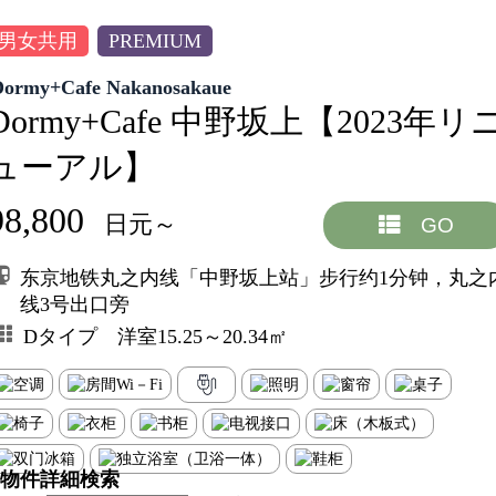
男女共用
PREMIUM
Dormy+Cafe Nakanosakaue
Dormy+Cafe 中野坂上【2023年リ
ューアル】
98,800
日元～
GO
东京地铁丸之内线「中野坂上站」步行约1分钟，丸之
线3号出口旁
Dタイプ 洋室15.25～20.34㎡
物件詳細検索