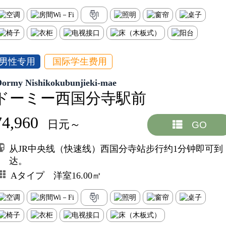
男性专用
国际学生费用
Dormy Nishikokubunjieki-mae
ドーミー西国分寺駅前
74,960
日元～
GO
从JR中央线（快速线）西国分寺站步行约1分钟即可到
达。
Aタイプ 洋室16.00㎡