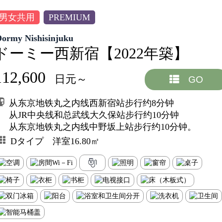
男女共用
PREMIUM
Dormy Nishisinjuku
ドーミー西新宿【2022年築】
112,600
日元～
GO
从东京地铁丸之内线西新宿站步行约8分钟
从JR中央线和总武线大久保站步行约10分钟
从东京地铁丸之内线中野坂上站步行约10分钟。
Dタイプ 洋室16.80㎡