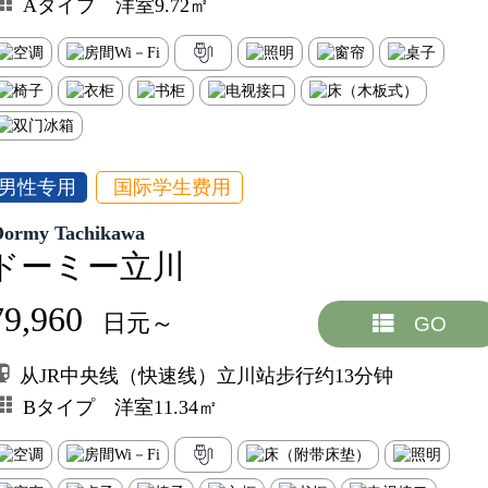
Aタイプ 洋室9.72㎡
男性专用
国际学生费用
Dormy Tachikawa
ドーミー立川
79,960
日元～
GO
从JR中央线（快速线）立川站步行约13分钟
Bタイプ 洋室11.34㎡