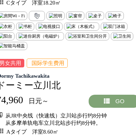
Cタイプ 洋室18.20㎡
男女共用
国际学生费用
Dormy Tachikawakita
ドーミー立川北
74,960
日元～
GO
从JR中央线（快速线）立川站步行约8分钟
从多摩单轨电车立川北站步行约8分钟。
Aタイプ 洋室8.60㎡