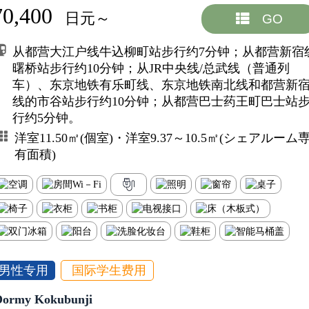
70,400
日元～
GO
从都营大江户线牛込柳町站步行约7分钟；从都营新宿
曙桥站步行约10分钟；从JR中央线/总武线（普通列
车）、东京地铁有乐町线、东京地铁南北线和都营新
线的市谷站步行约10分钟；从都营巴士药王町巴士站
行约5分钟。
洋室11.50㎡(個室)・洋室9.37～10.5㎡(シェアルーム
有面積)
男性专用
国际学生费用
Dormy Kokubunji