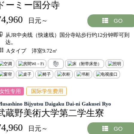
ドーミー国分寺
74,960
日元～
GO
从JR中央线（快速线）国分寺站步行约12分钟即可到
达。
Aタイプ 洋室9.72㎡
女性专用
国际学生费用
usashino Bijyutsu Daigaku Dai-ni Gakusei Ryo
武蔵野美術大学第二学生寮
74,960
日元～
GO