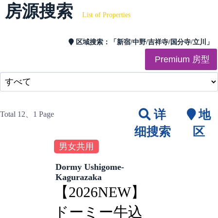
房源搜索
List of Properties
区域搜索：
「新宿/中野/吉祥寺/国分寺/立川」
Premium 房型
详
地
Total 12
、1 Page
细搜索
区
男女共用
Dormy Ushigome-
Kagurazaka
【2026NEW】
ドーミー牛込