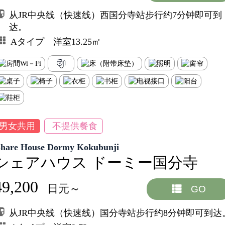
从JR中央线（快速线）西国分寺站步行约7分钟即可到
达。
Aタイプ 洋室13.25㎡
男女共用
不提供餐食
Share House Dormy Kokubunji
シェアハウス ドーミー国分寺
49,200
日元～
GO
从JR中央线（快速线）国分寺站步行约8分钟即可到达