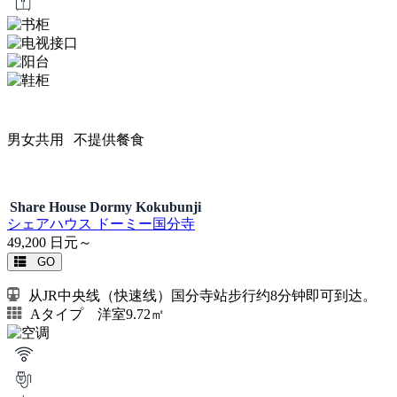
男女共用
不提供餐食
Share House Dormy Kokubunji
シェアハウス ドーミー国分寺
49,200
日元～
GO
从JR中央线（快速线）国分寺站步行约8分钟即可到达。
Aタイプ 洋室9.72㎡