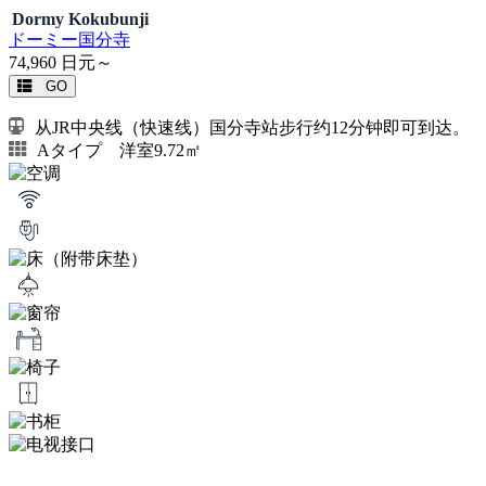
Dormy Kokubunji
ドーミー国分寺
74,960
日元～
GO
从JR中央线（快速线）国分寺站步行约12分钟即可到达。
Aタイプ 洋室9.72㎡