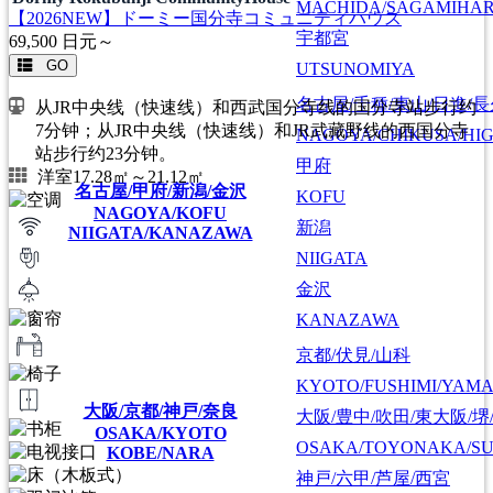
MACHIDA/SAGAMIHAR
【2026NEW】ドーミー国分寺コミュニティハウス
宇都宮
69,500
日元～
GO
UTSUNOMIYA
名古屋/千種/東山/日進/
从JR中央线（快速线）和西武国分寺线的国分寺站步行约
7分钟；从JR中央线（快速线）和JR武藏野线的西国分寺
NAGOYA/CHIKUSA/HI
站步行约23分钟。
甲府
洋室17.28㎡～21.12㎡
名古屋/甲府/新潟/金沢
KOFU
NAGOYA/KOFU
新潟
NIIGATA/KANAZAWA
NIIGATA
金沢
KANAZAWA
京都/伏見/山科
KYOTO/FUSHIMI/YAM
大阪/京都/神戸/奈良
大阪/豊中/吹田/東大阪/堺
OSAKA/KYOTO
OSAKA/TOYONAKA/SU
KOBE/NARA
神戸/六甲/芦屋/西宮