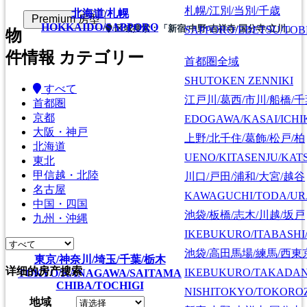
札幌/江別/当別/千歳
北海道/札幌
Premium 房型
HOKKAIDO/SAPPORO
SAPPORO/EBETSU/TOB
区域搜索：
「新宿/中野/吉祥寺/国分寺/立川」
物
件情報 カテゴリー
首都圏全域
SHUTOKEN ZENNIKI
すべて
江戸川/葛西/市川/船橋/
首都圏
京都
EDOGAWA/KASAI/ICHI
大阪・神戸
上野/北千住/葛飾/松戸/柏
北海道
UENO/KITASENJU/KAT
東北
甲信越・北陸
川口/戸田/浦和/大宮/越谷
名古屋
KAWAGUCHI/TODA/UR
中国・四国
池袋/板橋/志木/川越/坂戸
九州・沖縄
IKEBUKURO/ITABASHI
池袋/高田馬場/練馬/西東
東京/神奈川/埼玉/千葉/栃木
详细的房产搜索
IKEBUKURO/TAKADA
TOKYO/KANAGAWA/SAITAMA
CHIBA/TOCHIGI
NISHITOKYO/TOKORO
地域