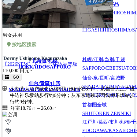
広島/広島駅/宇品
HIROSHIMA/HIROSHIMA
広島
HIROSHIMA
東広島/西条
HIGASHIHIROSHIMA/SA
男女共用
按地区搜索
Dormy Ushigome-Kagurazaka
札幌/江別/当別/千歳
北海道/札幌
【2026NEW】ドーミー牛込神楽坂
HOKKAIDO/SAPPORO
SAPPORO/EBETSU/TOB
110,000
日元～
GO
仙台/泉/長町/宮城野
仙台/青森/山形
SENDAI/IZUMI/NAGAM
从都营大江户线牛込柳町站步行约5分钟；从都营大江户线
SENDAI/AOMORI/YAMAGATA
弘前
HIROSAKI
、
山形
Y
牛込神乐坂站步行约6分钟；从东京地铁东西线神乐坂站步
行约9分钟。
首都圏全域
洋室18.76㎡～26.60㎡
SHUTOKEN ZENNIKI
江戸川/葛西/市川/船橋/
EDOGAWA/KASAI/ICHI