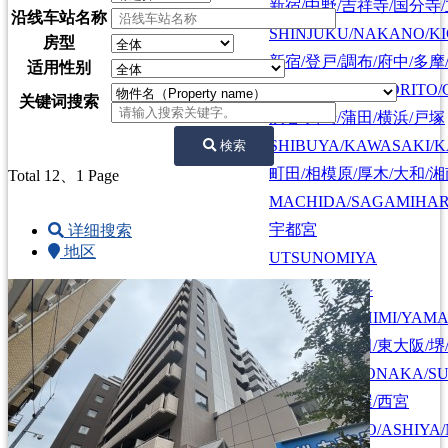
新宿/中野/吉祥寺/国分寺
沿线车站名称
SHINJUKU/NAKANO/KI
房型
新宿/登戸/調布/府中/多摩
适用性别
SHINJUKU/NOBORITO/
关键词搜索
渋谷/川崎/蒲田/横浜/戸塚
SHIBUYA/KAWASAKI/
検索
町田/相模原/厚木/大和/
Total 12
、1 Page
MACHIDA/SAGAMIHAR
宇都宮
详细搜索
地区
UTSUNOMIYA
京都/伏見/山科
KYOTO/FUSHIMI/YAM
大阪/京都/神戸/奈良
大阪/豊中/吹田/東大阪/堺
OSAKA/KYOTO
OSAKA/TOYONAKA/SU
KOBE/NARA
神戸/六甲/芦屋/西宮
KOBE/ROKKO/ASHIYA/