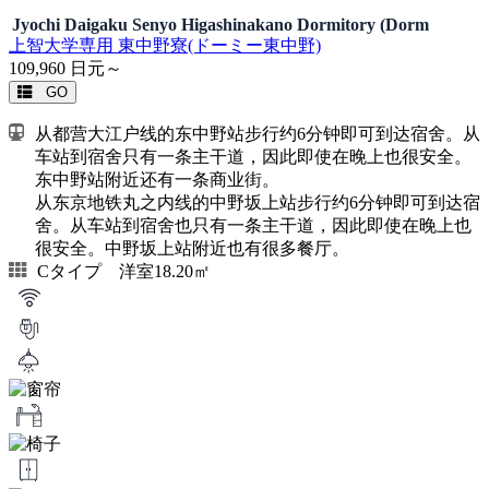
Jyochi Daigaku Senyo Higashinakano Dormitory (Dorm
上智大学専用 東中野寮(ドーミー東中野)
109,960
日元～
GO
从都营大江户线的东中野站步行约6分钟即可到达宿舍。从
车站到宿舍只有一条主干道，因此即使在晚上也很安全。
东中野站附近还有一条商业街。
从东京地铁丸之内线的中野坂上站步行约6分钟即可到达宿
舍。从车站到宿舍也只有一条主干道，因此即使在晚上也
很安全。中野坂上站附近也有很多餐厅。
Cタイプ 洋室18.20㎡