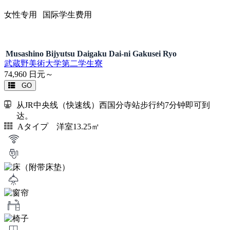
女性专用
国际学生费用
Musashino Bijyutsu Daigaku Dai-ni Gakusei Ryo
武蔵野美術大学第二学生寮
74,960
日元～
GO
从JR中央线（快速线）西国分寺站步行约7分钟即可到
达。
Aタイプ 洋室13.25㎡