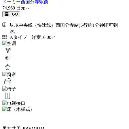
ドーミー西国分寺駅前
74,960
日元～
GO
从JR中央线（快速线）西国分寺站步行约1分钟即可到
达。
Aタイプ 洋室16.00㎡
男女共用
PREMIUM