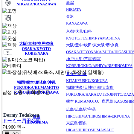
新潟
NIIGATA/KANAZAWA
NIIGATA
金沢
KANAZAWA
京都/伏見/山科
KYOTO/FUSHIMI/YAMASHINA
大阪/京都/神戸/奈良
大阪/豊中/吹田/東大阪/堺/奈良
OSAKA/KYOTO
OSAKA/TOYONAKA/SUITA/HIGASHIO
KOBE/NARA
神戸/六甲/芦屋/西宮
KOBE/ROKKO/ASHIYA/NISHINOMIYA
北九州/小倉
KITAKYUSHU/KOKURA
福岡/熊本/鹿児島/沖縄
FUKUOKA/KUMAMOTO
福岡/博多/天神/伊都/大宰府
남성 전용
유학생요금
KAGOSHIMA/OKINAWA
FUKUOKA/HAKATA/TENJIN/ITO/DAZA
熊本
KUMAMOTO
、
鹿児島
KAGOSHI
広島/広島駅/宇品
Dormy Todakoen
HIROSHIMA/HIROSHIMA-EKI/UJINA
広島
ドーミー戸田公園
HIROSHIMA
東広島/西条
74,960
엔～
HIGASHIHIROSHIMA/SAIJO
GO