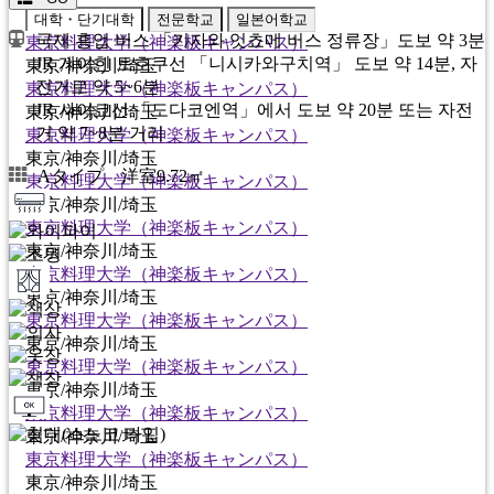
대학・단기대학
전문학교
일본어학교
국제 흥업 버스 「키자와 잇쵸메 버스 정류장」도보 약 3분
東京料理大学（神楽板キャンパス）
JR 게이힌 토호쿠선 「니시카와구치역」 도보 약 14분, 자
東京/神奈川/埼玉
전거로 약 5~6분
東京料理大学（神楽板キャンパス）
JR 사이쿄선 「도다코엔역」에서 도보 약 20분 또는 자전
東京/神奈川/埼玉
거 약 7~8분 거리
東京料理大学（神楽板キャンパス）
東京/神奈川/埼玉
Aタイプ 洋室9.72㎡
東京料理大学（神楽板キャンパス）
東京/神奈川/埼玉
東京料理大学（神楽板キャンパス）
東京/神奈川/埼玉
東京料理大学（神楽板キャンパス）
東京/神奈川/埼玉
東京料理大学（神楽板キャンパス）
東京/神奈川/埼玉
東京料理大学（神楽板キャンパス）
東京/神奈川/埼玉
東京料理大学（神楽板キャンパス）
東京/神奈川/埼玉
東京料理大学（神楽板キャンパス）
東京/神奈川/埼玉