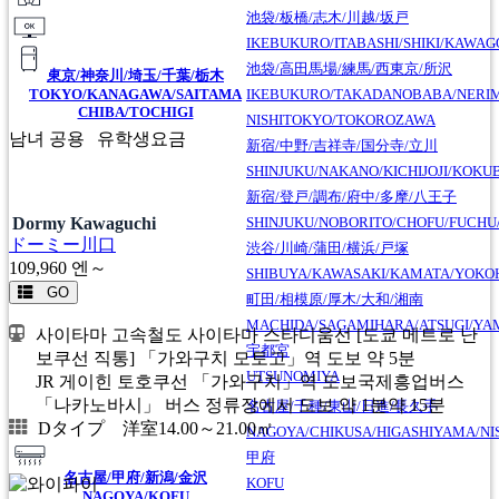
池袋/板橋/志木/川越/坂戸
IKEBUKURO/ITABASHI/SHIKI/KAWA
池袋/高田馬場/練馬/西東京/所沢
東京/神奈川/埼玉/千葉/栃木
TOKYO/KANAGAWA/SAITAMA
IKEBUKURO/TAKADANOBABA/NERI
CHIBA/TOCHIGI
NISHITOKYO/TOKOROZAWA
남녀 공용
유학생요금
新宿/中野/吉祥寺/国分寺/立川
SHINJUKU/NAKANO/KICHIJOJI/KOKU
新宿/登戸/調布/府中/多摩/八王子
SHINJUKU/NOBORITO/CHOFU/FUCHU
Dormy Kawaguchi
ドーミー川口
渋谷/川崎/蒲田/横浜/戸塚
109,960
엔～
SHIBUYA/KAWASAKI/KAMATA/YOK
GO
町田/相模原/厚木/大和/湘南
MACHIDA/SAGAMIHARA/ATSUGI/YA
사이타마 고속철도 사이타마 스타디움선 [도쿄 메트로 난
宇都宮
보쿠선 직통] 「가와구치 모토고」역 도보 약 5분
UTSUNOMIYA
JR 게이힌 토호쿠선 「가와구치」역 도보국제흥업버스
「나카노바시」 버스 정류장에서 도보 약 1분약 15분
名古屋/千種/東山/日進/長久手
Dタイプ 洋室14.00～21.00㎡
NAGOYA/CHIKUSA/HIGASHIYAMA/NI
甲府
名古屋/甲府/新潟/金沢
KOFU
NAGOYA/KOFU