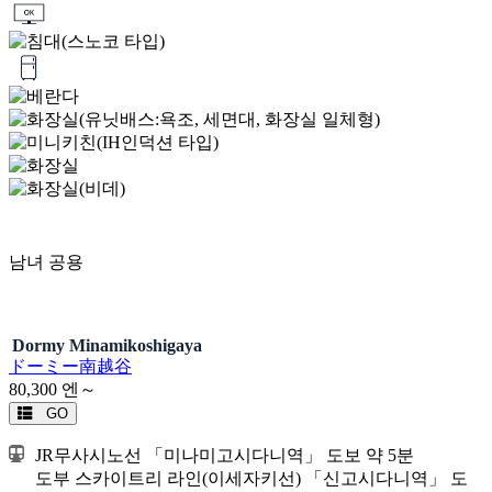
남녀 공용
Dormy Minamikoshigaya
ドーミー南越谷
80,300
엔～
GO
JR무사시노선 「미나미고시다니역」 도보 약 5분
도부 스카이트리 라인(이세자키선) 「신고시다니역」 도