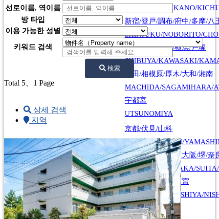
SHINJUKU/NAKANO/KICHI
선로이름, 역이름
방 타입
新宿/登戸/調布/府中/多摩/八
이용 가능한 성별
SHINJUKU/NOBORITO/CHO
키워드 검색
渋谷/川崎/蒲田/横浜/戸塚
SHIBUYA/KAWASAKI/KAM
検索
町田/相模原/厚木/大和/湘南
Total 5
、1 Page
MACHIDA/SAGAMIHARA/A
宇都宮
상세 검색
UTSUNOMIYA
지역
京都/伏見/山科
KYOTO/FUSHIMI/YAMASH
大阪/京都/神戸/奈良
大阪/豊中/吹田/東大阪/堺/奈
OSAKA/KYOTO
OSAKA/TOYONAKA/SUITA/
KOBE/NARA
神戸/六甲/芦屋/西宮
KOBE/ROKKO/ASHIYA/NIS
広島/広島駅/宇品