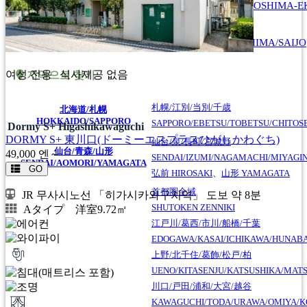
HIROSHIMA/HIROSHIMA-EK
広島
HIROSHIMA
東広島/西条
HIGASHIHIROSHIMA/SAIJO
여성 전용
식사제공 없음
지역으로 찾기
札幌/江別/当別/千歳
北海道/札幌
HOKKAIDO/SAPPORO
SAPPORO/EBETSU/TOBETSU/CHITOS
Dormy S+ Higashikawaguchi
DORMY S+ 東川口(ドーミーエスプラスひがしかわぐち)
仙台/泉/長町/宮城野
仙台/青森/山形
49,000
엔～
SENDAI/IZUMI/NAGAMACHI/MIYAGI
SENDAI/AOMORI/YAMAGATA
GO
弘前
HIROSAKI
、
山形
YAMAGATA
首都圏全域
JR 무사시노선 「히가시카와구치역」 도보 약 8분
SHUTOKEN ZENNIKI
Aタイプ 洋室9.72㎡
江戸川/葛西/市川/船橋/千葉
EDOGAWA/KASAI/ICHIKAWA/HUNABA
上野/北千住/葛飾/松戸/柏
UENO/KITASENJU/KATSUSHIKA/MAT
川口/戸田/浦和/大宮/越谷
KAWAGUCHI/TODA/URAWA/OMIYA/K