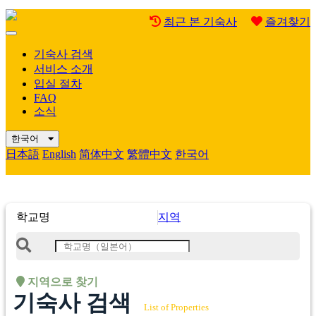
최근 본 기숙사
즐겨찾기
Mobile
Menu
기숙사 검색
서비스 소개
입실 절차
FAQ
소식
한국어
日本語
English
简体中文
繁體中文
한국어
학교명
지역
지역으로 찾기
기숙사 검색
List of Properties