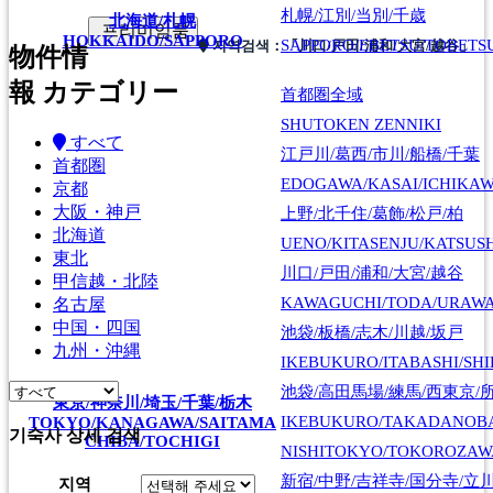
札幌/江別/当別/千歳
北海道/札幌
프리미엄룸
HOKKAIDO/SAPPORO
SAPPORO/EBETSU/TOBETS
지역검색：
「川口/戸田/浦和/大宮/越谷」
物件情
報 カテゴリー
首都圏全域
SHUTOKEN ZENNIKI
すべて
江戸川/葛西/市川/船橋/千葉
首都圏
EDOGAWA/KASAI/ICHIKAW
京都
大阪・神戸
上野/北千住/葛飾/松戸/柏
北海道
UENO/KITASENJU/KATSUS
東北
川口/戸田/浦和/大宮/越谷
甲信越・北陸
KAWAGUCHI/TODA/URAWA
名古屋
中国・四国
池袋/板橋/志木/川越/坂戸
九州・沖縄
IKEBUKURO/ITABASHI/SH
池袋/高田馬場/練馬/西東京/
東京/神奈川/埼玉/千葉/栃木
IKEBUKURO/TAKADANOB
TOKYO/KANAGAWA/SAITAMA
기숙사 상세 검색
CHIBA/TOCHIGI
NISHITOKYO/TOKOROZAW
新宿/中野/吉祥寺/国分寺/立
지역