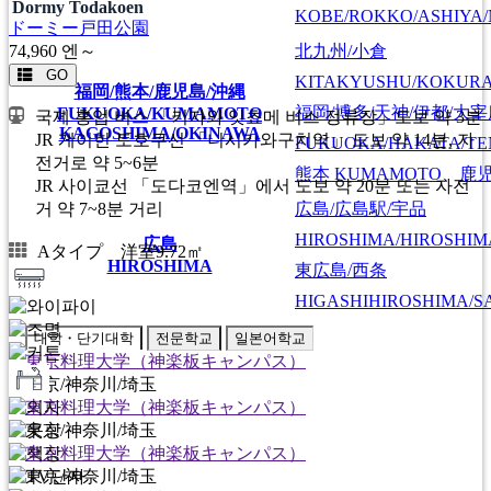
Dormy Todakoen
KOBE/ROKKO/ASHIYA/
ドーミー戸田公園
北九州/小倉
74,960
엔～
GO
KITAKYUSHU/KOKUR
福岡/熊本/鹿児島/沖縄
福岡/博多/天神/伊都/大
FUKUOKA/KUMAMOTO
국제 흥업 버스 「키자와 잇쵸메 버스 정류장」도보 약 3분
KAGOSHIMA/OKINAWA
JR 게이힌 토호쿠선 「니시카와구치역」 도보 약 14분, 자
FUKUOKA/HAKATA/TEN
전거로 약 5~6분
熊本
KUMAMOTO
、
鹿
JR 사이쿄선 「도다코엔역」에서 도보 약 20분 또는 자전
広島/広島駅/宇品
거 약 7~8분 거리
HIROSHIMA/HIROSHIMA
広島
Aタイプ 洋室9.72㎡
HIROSHIMA
東広島/西条
HIGASHIHIROSHIMA/SA
대학・단기대학
전문학교
일본어학교
東京料理大学（神楽板キャンパス）
東京/神奈川/埼玉
東京料理大学（神楽板キャンパス）
東京/神奈川/埼玉
東京料理大学（神楽板キャンパス）
東京/神奈川/埼玉