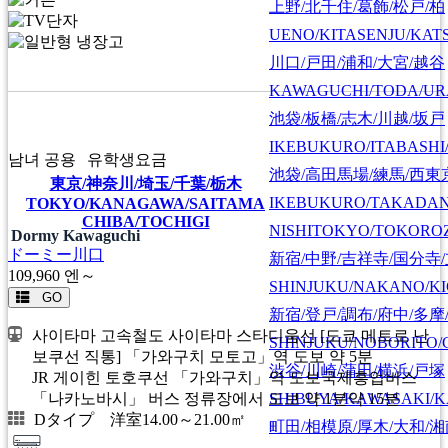
上野/北千住/葛飾/松戸/柏
UENO/KITASENJU/KAT
川口/戸田/浦和/大宮/越谷
KAWAGUCHI/TODA/UR
池袋/板橋/志木/川越/坂戸
IKEBUKURO/ITABASHI
남녀 공용
유학생요금
池袋/高田馬場/練馬/西東
東京/神奈川/埼玉/千葉/栃木
IKEBUKURO/TAKADA
TOKYO/KANAGAWA/SAITAMA
CHIBA/TOCHIGI
NISHITOKYO/TOKORO
Dormy Kawaguchi
ドーミー川口
新宿/中野/吉祥寺/国分寺
109,960
엔～
SHINJUKU/NAKANO/KI
GO
新宿/登戸/調布/府中/多摩
사이타마 고속철도 사이타마 스타디움선 [도쿄 메트로 난
SHINJUKU/NOBORITO/
보쿠선 직통] 「가와구치 모토고」역 도보 약 5분
渋谷/川崎/蒲田/横浜/戸塚
JR 게이힌 토호쿠선 「가와구치」역 도보국제흥업버스
SHIBUYA/KAWASAKI/
「나카노바시」 버스 정류장에서 도보 약 1분약 15분
Dタイプ 洋室14.00～21.00㎡
町田/相模原/厚木/大和/