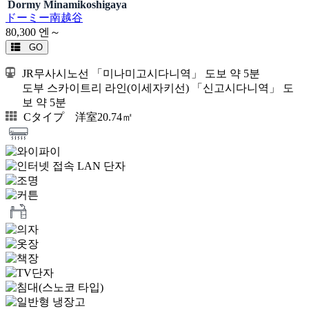
Dormy Minamikoshigaya
ドーミー南越谷
80,300
엔～
GO
JR무사시노선 「미나미고시다니역」 도보 약 5분
도부 스카이트리 라인(이세자키선) 「신고시다니역」 도
보 약 5분
Cタイプ 洋室20.74㎡