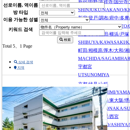
新宿/中野/吉祥寺/国分寺
선로이름, 역이름
SHINJUKU/NAKANO/KI
방 타입
新宿/登戸/調布/府中/多摩
이용 가능한 성별
SHINJUKU/NOBORITO/
키워드 검색
渋谷/川崎/蒲田/横浜/戸塚
検索
SHIBUYA/KAWASAKI/
Total 5
、1 Page
町田/相模原/厚木/大和/
MACHIDA/SAGAMIHAR
상세 검색
宇都宮
지역
UTSUNOMIYA
京都/伏見/山科
KYOTO/FUSHIMI/YAM
大阪/京都/神戸/奈良
大阪/豊中/吹田/東大阪/堺
OSAKA/KYOTO
OSAKA/TOYONAKA/SU
KOBE/NARA
神戸/六甲/芦屋/西宮
KOBE/ROKKO/ASHIYA/