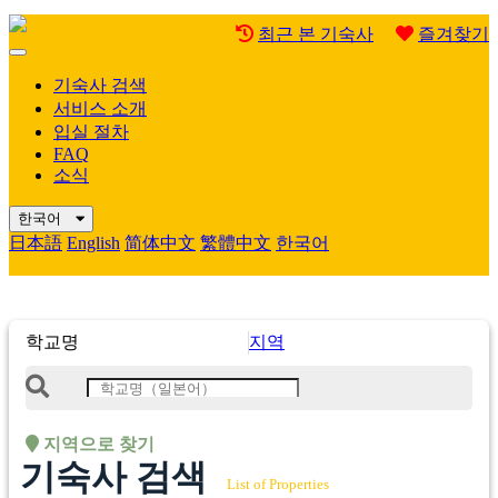
최근 본 기숙사
즐겨찾기
Mobile
Menu
기숙사 검색
서비스 소개
입실 절차
FAQ
소식
한국어
日本語
English
简体中文
繁體中文
한국어
학교명
지역
지역으로 찾기
기숙사 검색
List of Properties