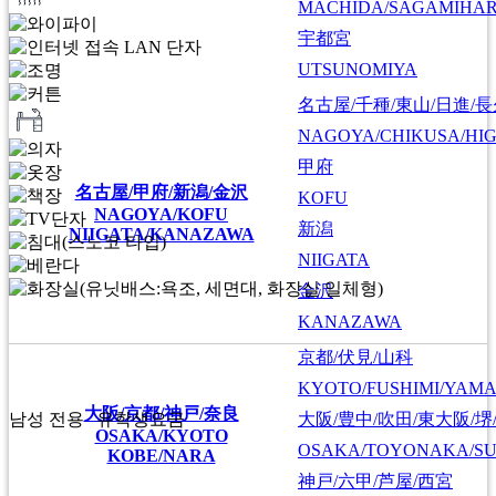
MACHIDA/SAGAMIHAR
宇都宮
UTSUNOMIYA
名古屋/千種/東山/日進/
NAGOYA/CHIKUSA/HI
甲府
名古屋/甲府/新潟/金沢
KOFU
NAGOYA/KOFU
新潟
NIIGATA/KANAZAWA
NIIGATA
金沢
KANAZAWA
京都/伏見/山科
KYOTO/FUSHIMI/YAM
大阪/京都/神戸/奈良
大阪/豊中/吹田/東大阪/堺
남성 전용
유학생요금
OSAKA/KYOTO
OSAKA/TOYONAKA/SU
KOBE/NARA
神戸/六甲/芦屋/西宮