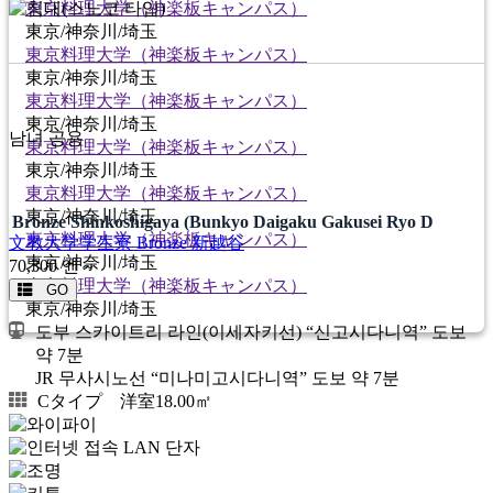
東京料理大学（神楽板キャンパス）
東京/神奈川/埼玉
東京料理大学（神楽板キャンパス）
東京/神奈川/埼玉
東京料理大学（神楽板キャンパス）
東京/神奈川/埼玉
남녀 공용
東京料理大学（神楽板キャンパス）
東京/神奈川/埼玉
東京料理大学（神楽板キャンパス）
東京/神奈川/埼玉
Bronze Shinkoshigaya (Bunkyo Daigaku Gakusei Ryo D
東京料理大学（神楽板キャンパス）
文教大学学生寮 Bronze 新越谷
東京/神奈川/埼玉
70,300
엔～
東京料理大学（神楽板キャンパス）
GO
東京/神奈川/埼玉
도부 스카이트리 라인(이세자키선) “신고시다니역” 도보
약 7분
JR 무사시노선 “미나미고시다니역” 도보 약 7분
Cタイプ 洋室18.00㎡