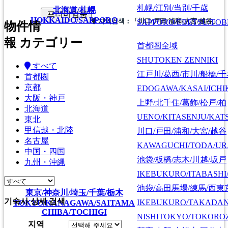
札幌/江別/当別/千歳
北海道/札幌
프리미엄룸
HOKKAIDO/SAPPORO
SAPPORO/EBETSU/TOB
지역검색：
「川口/戸田/浦和/大宮/越谷」
物件情
報 カテゴリー
首都圏全域
SHUTOKEN ZENNIKI
すべて
江戸川/葛西/市川/船橋/
首都圏
京都
EDOGAWA/KASAI/ICHI
大阪・神戸
上野/北千住/葛飾/松戸/柏
北海道
UENO/KITASENJU/KAT
東北
甲信越・北陸
川口/戸田/浦和/大宮/越谷
名古屋
KAWAGUCHI/TODA/UR
中国・四国
池袋/板橋/志木/川越/坂戸
九州・沖縄
IKEBUKURO/ITABASHI
池袋/高田馬場/練馬/西東
東京/神奈川/埼玉/千葉/栃木
기숙사 상세 검색
IKEBUKURO/TAKADA
TOKYO/KANAGAWA/SAITAMA
CHIBA/TOCHIGI
NISHITOKYO/TOKORO
지역