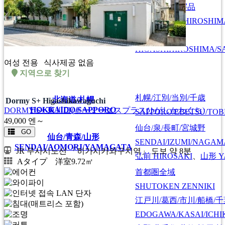
広島/広島駅/宇品
HIROSHIMA/HIROSHIMA
広島
HIROSHIMA
東広島/西条
HIGASHIHIROSHIMA/SA
여성 전용
식사제공 없음
지역으로 찾기
札幌/江別/当別/千歳
北海道/札幌
Dormy S+ Higashikawaguchi
HOKKAIDO/SAPPORO
DORMY S+ 東川口(ドーミーエスプラスひがしかわぐち)
SAPPORO/EBETSU/TOB
49,000
엔～
仙台/泉/長町/宮城野
GO
仙台/青森/山形
SENDAI/IZUMI/NAGAM
SENDAI/AOMORI/YAMAGATA
JR 무사시노선 「히가시카와구치역」 도보 약 8분
弘前
HIROSAKI
、
山形
Y
Aタイプ 洋室9.72㎡
首都圏全域
SHUTOKEN ZENNIKI
江戸川/葛西/市川/船橋/
EDOGAWA/KASAI/ICHI