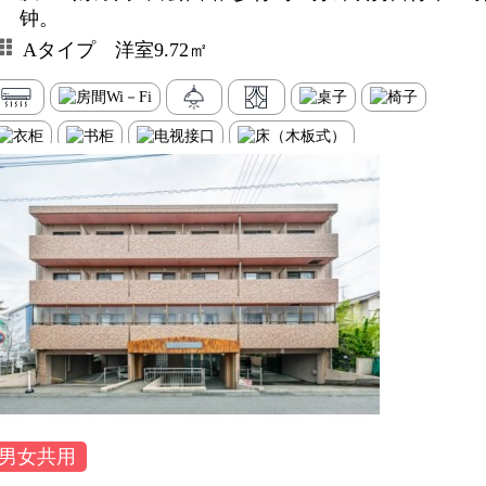
钟。
Aタイプ 洋室9.72㎡
男女共用