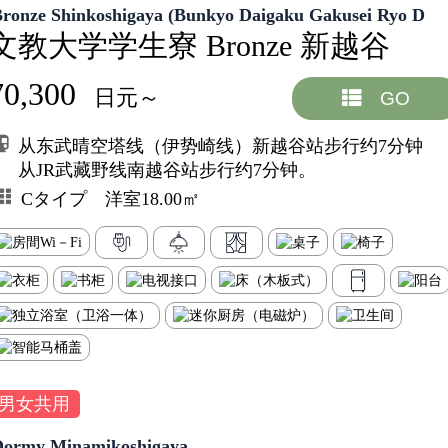
Bronze Shinkoshigaya (Bunkyo Daigaku Gakusei Ryo D
文教大学学生寮 Bronze 新越谷
70,300
日元～
GO
从东武晴空塔线（伊势崎线）新越谷站步行约7分钟
从JR武藏野线南越谷站步行约7分钟。
Cタイプ 洋室18.00㎡
男女共用
Dormy Minamikoshigaya