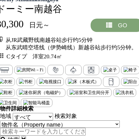
ドーミー南越谷
80,300
日元～
GO
从JR武藏野线南越谷站步行约5分钟
从东武晴空塔线（伊势崎线）新越谷站步行约5分钟。
Cタイプ 洋室20.74㎡
物件詳細検索
地域
検索対象