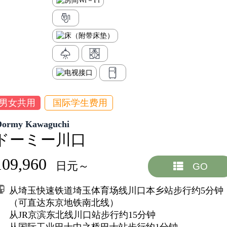
男女共用
国际学生费用
Dormy Kawaguchi
ドーミー川口
109,960
日元～
GO
从埼玉快速铁道埼玉体育场线川口本乡站步行约5分钟
（可直达东京地铁南北线）
从JR京滨东北线川口站步行约15分钟
从国际工业巴士中之桥巴士站步行约1分钟。