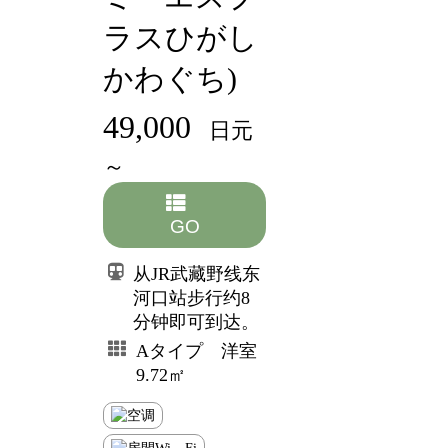
ラスひがし
かわぐち)
49,000
日元
～
GO
从JR武藏野线东
河口站步行约8
分钟即可到达。
Aタイプ 洋室
9.72㎡