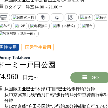
Dタイプ 洋室14.00～21.00㎡
男性专用
国际学生费用
Dormy Todakoen
ドーミー戸田公園
74,960
日元～
GO
从国际工业巴士“木泽1丁目”巴士站步行约3分钟
从JR京滨东北线“西河口站”步行约14分钟或骑自行车5-
分钟
从JR埼京线“户田公园站”步行约20分钟或骑自行车7-8