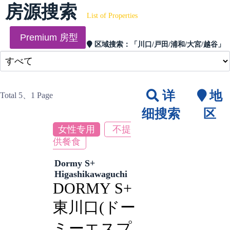
房源搜索
List of Properties
Premium 房型
区域搜索：
「川口/戸田/浦和/大宮/越谷」
详
地
Total 5
、1 Page
细搜索
区
女性专用
不提
供餐食
Dormy S+
Higashikawaguchi
DORMY S+
東川口(ドー
ミーエスプ