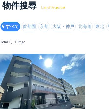
物件搜尋
List of Properties
すべて
首都圏
京都
大阪・神戸
北海道
東北
Total 1
、1 Page