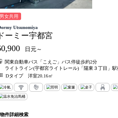
男女共用
Dormy Utsunomiya
ドーミー宇都宮
60,900
日元～
関東自動車バス「こえご」バス停徒歩約2分
ライトライン(宇都宮ライトレール)「陽東３丁目」駅
Dタイプ 洋室20.16㎡
物件詳細検索