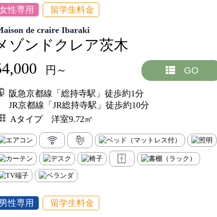
女性専用
留学生料金
aison de craire Ibaraki
メゾンドクレア茨木
54,000
円～
GO
阪急京都線「総持寺駅」徒歩約1分
JR京都線「JR総持寺駅」徒歩約10分
Aタイプ 洋室9.72㎡
男性専用
留学生料金