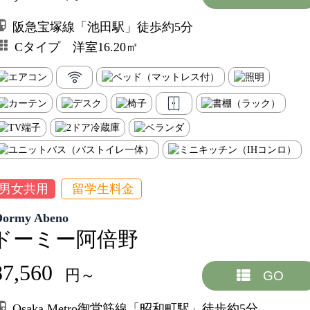
阪急宝塚線「池田駅」徒歩約5分
Cタイプ 洋室16.20㎡
男女共用
留学生料金
Dormy Abeno
ドーミー阿倍野
87,560
円～
GO
Osaka Metro御堂筋線「昭和町駅」徒歩約5分