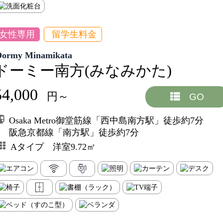
女性専用
留学生料金
Dormy Minamikata
ドーミー南方(みなみかた)
54,000
円～
GO
Osaka Metro御堂筋線「西中島南方駅」徒歩約7分
阪急京都線「南方駅」徒歩約7分
Aタイプ 洋室9.72㎡