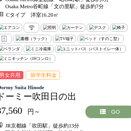
Osaka Metro谷町線「文の里駅」徒歩約7分
Cタイプ 洋室16.20㎡
男女共用
留学生料金
Dormy Suita Hinode
ドーミー吹田日の出
87,560
円～
GO
JR京都線「吹田駅」徒歩約13分