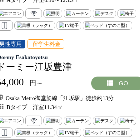
Aタイプ 洋室8.10～12.15㎡
男性専用
留学生料金
Dormy Esakatoyotsu
ドーミー江坂豊津
54,000
円～
GO
Osaka Metro御堂筋線「江坂駅」徒歩約13分
Bタイプ 洋室11.34㎡