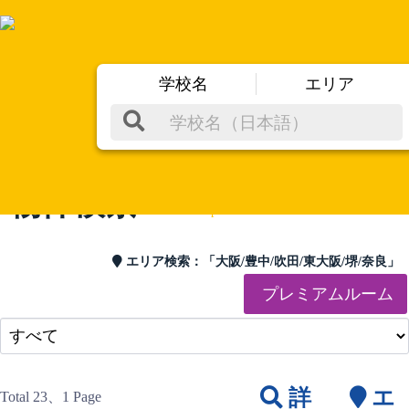
M
学校名
エリア
物件検索
List of Properties
エリア検索：
「大阪/豊中/吹田/東大阪/堺/奈良」
プレミアムルーム
詳
エ
Total 23
、1 Page