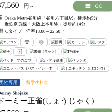
87,560
円～
GO
Osaka Metro谷町線「谷町六丁目駅」徒歩約5分
近鉄奈良線「大阪上本町駅」徒歩約14分
Cタイプ 洋室18.00～22.50㎡
男性専用
留学生料金
Dormy Shojaku
ドーミー正雀(しょうじゃく)