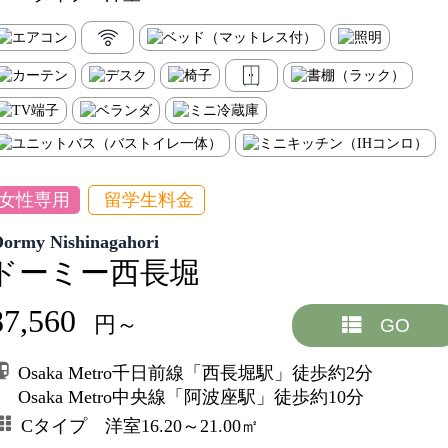
女性専用
留学生料金
Dormy Nishinagahori
ドーミー西長堀
87,560
円～
GO
Osaka Metro千日前線「西長堀駅」徒歩約2分
Osaka Metro中央線「阿波座駅」徒歩約10分
Cタイプ 洋室16.20～21.00㎡