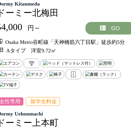
Dormy Kitaumeda
ドーミー北梅田
54,000
円～
GO
Osaka Metro谷町線「天神橋筋六丁目駅」徒歩約5分
Aタイプ 洋室9.72㎡
女性専用
留学生料金
Dormy Uehonmachi
ドーミー上本町