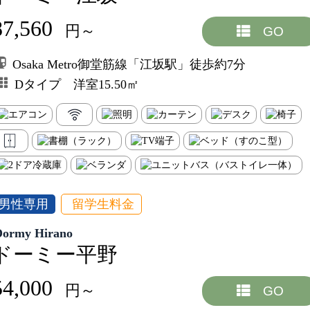
87,560
円～
GO
Osaka Metro御堂筋線「江坂駅」徒歩約7分
Dタイプ 洋室15.50㎡
男性専用
留学生料金
Dormy Hirano
ドーミー平野
54,000
円～
GO