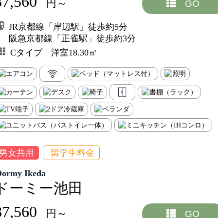
87,560
円～
GO
JR京都線「岸辺駅」徒歩約5分
阪急京都線「正雀駅」徒歩約3分
Cタイプ 洋室18.30㎡
男女共用
留学生料金
Dormy Ikeda
ドーミー池田
87,560
円～
GO