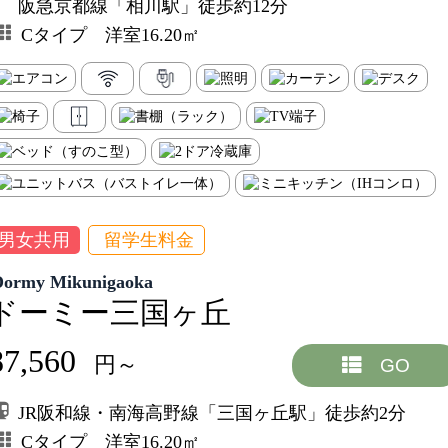
阪急京都線「相川駅」徒歩約12分
Cタイプ 洋室16.20㎡
男女共用
留学生料金
Dormy Mikunigaoka
ドーミー三国ヶ丘
87,560
円～
GO
JR阪和線・南海高野線「三国ヶ丘駅」徒歩約2分
Cタイプ 洋室16.20㎡