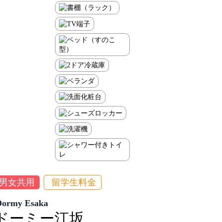
男女共用
留学生料金
Dormy Esaka
ドーミー江坂