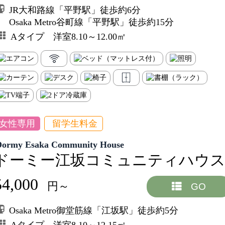
JR大和路線「平野駅」徒歩約6分
Osaka Metro谷町線「平野駅」徒歩約15分
Aタイプ 洋室8.10～12.00㎡
女性専用
留学生料金
Dormy Esaka Community House
ドーミー江坂コミュニティハウ
54,000
円～
GO
Osaka Metro御堂筋線「江坂駅」徒歩約5分