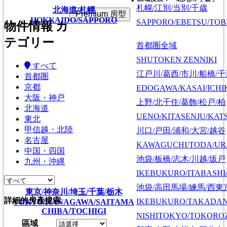
札幌/江別/当別/千歳
北海道/札幌
Premium 房型
HOKKAIDO/SAPPORO
SAPPORO/EBETSU/TOB
物件情報 カ
テゴリー
首都圏全域
SHUTOKEN ZENNIKI
すべて
江戸川/葛西/市川/船橋/
首都圏
京都
EDOGAWA/KASAI/ICHI
大阪・神戸
上野/北千住/葛飾/松戸/柏
北海道
UENO/KITASENJU/KAT
東北
甲信越・北陸
川口/戸田/浦和/大宮/越谷
名古屋
KAWAGUCHI/TODA/UR
中国・四国
池袋/板橋/志木/川越/坂戸
九州・沖縄
IKEBUKURO/ITABASHI
池袋/高田馬場/練馬/西東
東京/神奈川/埼玉/千葉/栃木
詳細的房產搜索
IKEBUKURO/TAKADA
TOKYO/KANAGAWA/SAITAMA
CHIBA/TOCHIGI
NISHITOKYO/TOKORO
區域