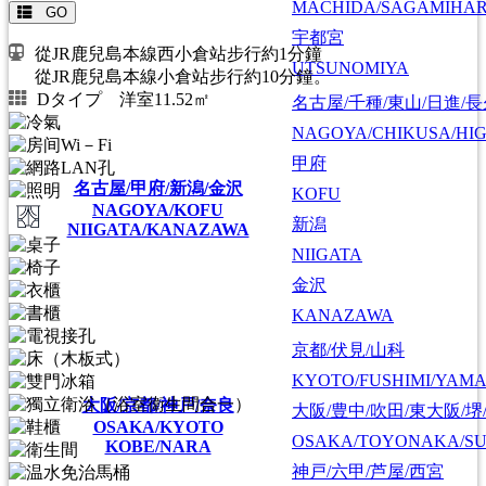
MACHIDA/SAGAMIHAR
GO
宇都宮
從JR鹿兒島本線西小倉站步行約1分鐘
UTSUNOMIYA
從JR鹿兒島本線小倉站步行約10分鐘。
Dタイプ 洋室11.52㎡
名古屋/千種/東山/日進/
NAGOYA/CHIKUSA/HI
甲府
名古屋/甲府/新潟/金沢
KOFU
NAGOYA/KOFU
新潟
NIIGATA/KANAZAWA
NIIGATA
金沢
KANAZAWA
京都/伏見/山科
KYOTO/FUSHIMI/YAM
大阪/京都/神戸/奈良
大阪/豊中/吹田/東大阪/堺
OSAKA/KYOTO
OSAKA/TOYONAKA/SU
KOBE/NARA
神戸/六甲/芦屋/西宮