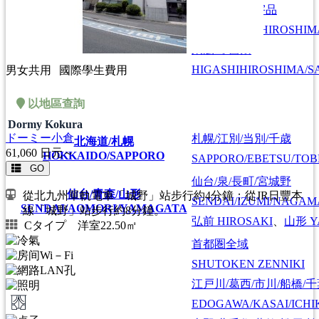
広島/広島駅/宇品
HIROSHIMA/HIROSHIMA
広島
HIROSHIMA
東広島/西条
HIGASHIHIROSHIMA/SA
男女共用
國際學生費用
以地區查詢
Dormy Kokura
ドーミー小倉
札幌/江別/当別/千歳
北海道/札幌
61,060
日元～
HOKKAIDO/SAPPORO
SAPPORO/EBETSU/TOB
GO
仙台/泉/長町/宮城野
仙台/青森/山形
從北九州單軌電車「城野」站步行約4分鐘；從JR日豐本
SENDAI/IZUMI/NAGAM
SENDAI/AOMORI/YAMAGATA
線「城野」站步行約8分鐘。
弘前
HIROSAKI
、
山形
Y
Cタイプ 洋室22.50㎡
首都圏全域
SHUTOKEN ZENNIKI
江戸川/葛西/市川/船橋/
EDOGAWA/KASAI/ICHI