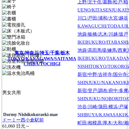
上野/北千住/葛飾/松戸/柏
UENO/KITASENJU/KAT
川口/戸田/浦和/大宮/越谷
KAWAGUCHI/TODA/UR
池袋/板橋/志木/川越/坂戸
IKEBUKURO/ITABASHI
池袋/高田馬場/練馬/西東
東京/神奈川/埼玉/千葉/栃木
IKEBUKURO/TAKADA
TOKYO/KANAGAWA/SAITAMA
CHIBA/TOCHIGI
NISHITOKYO/TOKORO
新宿/中野/吉祥寺/国分寺
SHINJUKU/NAKANO/KI
新宿/登戸/調布/府中/多摩
男女共用
SHINJUKU/NOBORITO/
渋谷/川崎/蒲田/横浜/戸塚
Dormy Nishikokuraeki-mae
SHIBUYA/KAWASAKI/
ドーミー西小倉駅前
町田/相模原/厚木/大和/
61,060
日元～