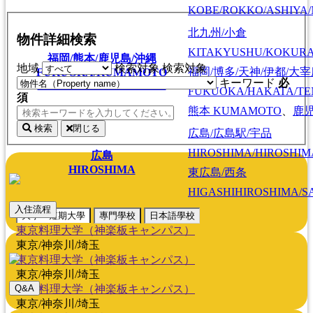
KOBE/ROKKO/ASHIYA/
北九州/小倉
物件詳細検索
KITAKYUSHU/KOKUR
福岡/熊本/鹿児島/沖縄
地域
検索対象
検索対象
福岡/博多/天神/伊都/大
FUKUOKA/KUMAMOTO
キーワード
必
KAGOSHIMA/OKINAWA
FUKUOKA/HAKATA/TEN
須
熊本
KUMAMOTO
、
鹿
検索
閉じる
広島/広島駅/宇品
HIROSHIMA/HIROSHIMA
広島
HIROSHIMA
東広島/西条
HIGASHIHIROSHIMA/SA
入住流程
大學・短期大學
專門學校
日本語學校
東京料理大学（神楽板キャンパス）
東京/神奈川/埼玉
東京料理大学（神楽板キャンパス）
東京/神奈川/埼玉
東京料理大学（神楽板キャンパス）
Q&A
東京/神奈川/埼玉