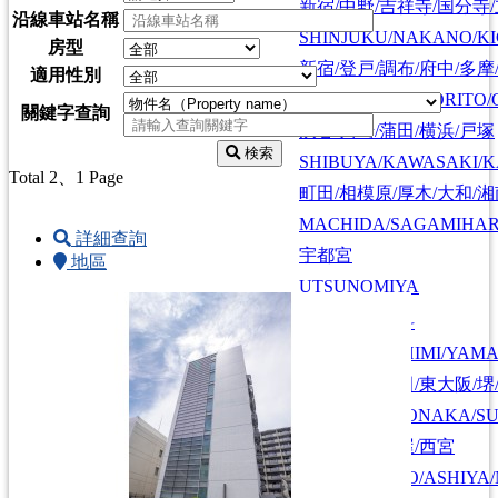
新宿/中野/吉祥寺/国分寺
沿線車站名稱
SHINJUKU/NAKANO/KI
房型
新宿/登戸/調布/府中/多摩
適用性別
SHINJUKU/NOBORITO/
關鍵字查詢
渋谷/川崎/蒲田/横浜/戸塚
検索
SHIBUYA/KAWASAKI/
Total 2
、1 Page
町田/相模原/厚木/大和/
MACHIDA/SAGAMIHAR
詳細查詢
宇都宮
地區
UTSUNOMIYA
京都/伏見/山科
KYOTO/FUSHIMI/YAM
大阪/京都/神戸/奈良
大阪/豊中/吹田/東大阪/堺
OSAKA/KYOTO
OSAKA/TOYONAKA/SU
KOBE/NARA
神戸/六甲/芦屋/西宮
KOBE/ROKKO/ASHIYA/