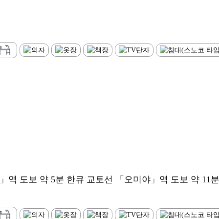
역 도보 약 5분 한큐 교토선 「오미야」역 도보 약 11