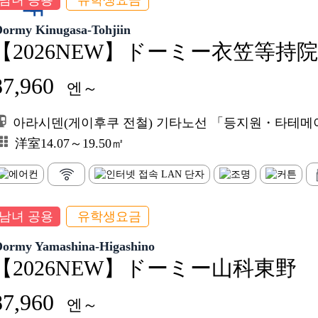
남녀 공용
유학생요금
역
색
Dormy Kinugasa-Tohjiin
【2026NEW】ドーミー衣笠等持院
87,960
엔～
아라시덴(게이후쿠 전철) 기타노선 「등지원・타테메이칸
洋室14.07～19.50㎡
남녀 공용
유학생요금
Dormy Yamashina-Higashino
【2026NEW】ドーミー山科東野
87,960
엔～