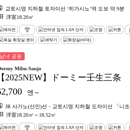
교토시영 지하철 토자이선 ‘히가시노’역 도보 약 9분
洋室18.20㎡
남녀 공용
Dormy Mibu-Sanjo
【2025NEW】ドーミー壬生三条
62,700
엔～
JR 사가노(산인)선・교토시영 지하철 도자이선 「니조」
洋室18.20㎡～18.52㎡