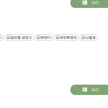
GO
GO