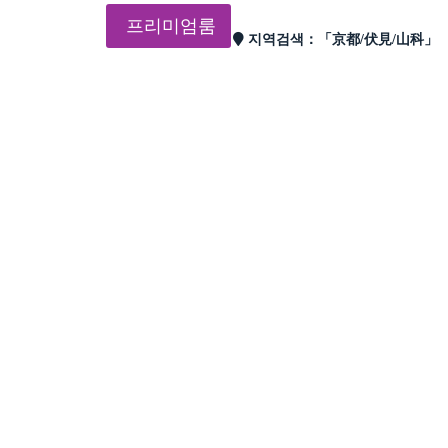
프리미엄룸
지역검색：
「京都/伏見/山科」