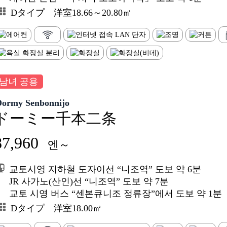
Dタイプ 洋室18.66～20.80㎡
남녀 공용
Dormy Senbonnijo
ドーミー千本二条
87,960
엔～
교토시영 지하철 도자이선 “니조역” 도보 약 6분
JR 사가노(산인)선 “니조역” 도보 약 7분
교토 시영 버스 “센본큐니조 정류장”에서 도보 약 1분
Dタイプ 洋室18.00㎡