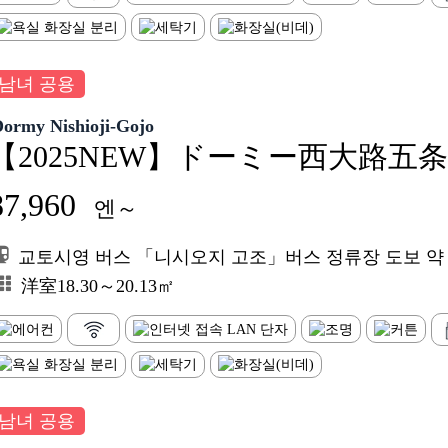
남녀 공용
Dormy Nishioji-Gojo
【2025NEW】ドーミー西大路五条
87,960
엔～
교토시영 버스 「니시오지 고조」버스 정류장 도보 약 1
洋室18.30～20.13㎡
남녀 공용