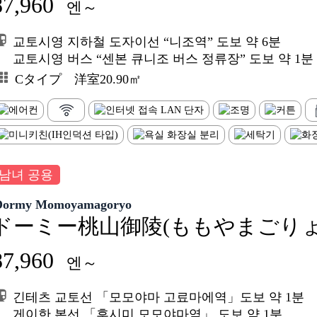
87,960
엔～
교토시영 지하철 도자이선 “니조역” 도보 약 6분
교토시영 버스 “센본 큐니조 버스 정류장” 도보 약 1분
Cタイプ 洋室20.90㎡
남녀 공용
Dormy Momoyamagoryo
ドーミー桃山御陵(ももやまごりょ
87,960
엔～
긴테츠 교토선 「모모야마 고료마에역」도보 약 1분
게이한 본선 「후시미 모모야마역」 도보 약 1분