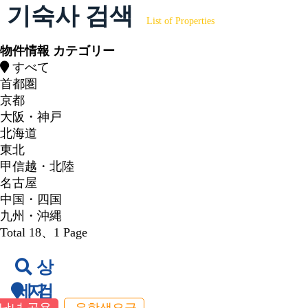
기숙사 검색
List of Properties
物件情報 カテゴリー
すべて
首都圏
京都
大阪・神戸
北海道
東北
甲信越・北陸
名古屋
中国・四国
九州・沖縄
Total 18
、1 Page
상
세 검
지