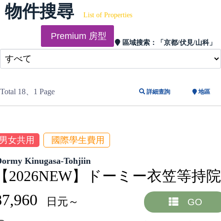
物件搜尋
List of Properties
Premium 房型
區域搜索：
「京都/伏見/山科」
Total 18
、1 Page
詳細查詢
地區
男女共用
國際學生費用
Dormy Kinugasa-Tohjiin
【2026NEW】ドーミー衣笠等持院
87,960
日元～
GO