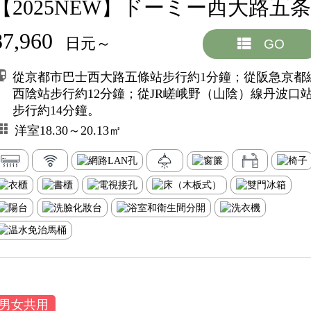
【2025NEW】ドーミー西大路五条
87,960
日元～
GO
從京都市巴士西大路五條站步行約1分鐘；從阪急京都
西陰站步行約12分鐘；從JR嵯峨野（山陰）線丹波口
步行約14分鐘。
洋室18.30～20.13㎡
男女共用