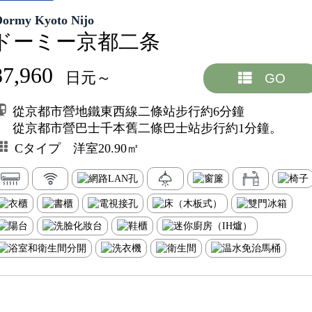
Dormy Kyoto Nijo
ドーミー京都二条
87,960
日元～
GO
從京都市營地鐵東西線二條站步行約6分鐘
從京都市營巴士千本舊二條巴士站步行約1分鐘。
Cタイプ 洋室20.90㎡