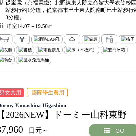
從嵐電（京福電鐵）北野線東人院立命館大學衣笠校
站步行約1分鐘，從京都市巴士東人院南町巴士站步行
3分鐘。
洋室14.07～19.50㎡
男女共用
國際學生費用
Dormy Yamashina-Higashino
【2026NEW】ドーミー山科東野
87,960
日元～
GO