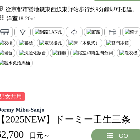
從京都市營地鐵東西線東野站步行約9分鐘即可抵達。
洋室18.20㎡
男女共用
Dormy Mibu-Sanjo
【2025NEW】ドーミー壬生三条
62,700
日元～
GO