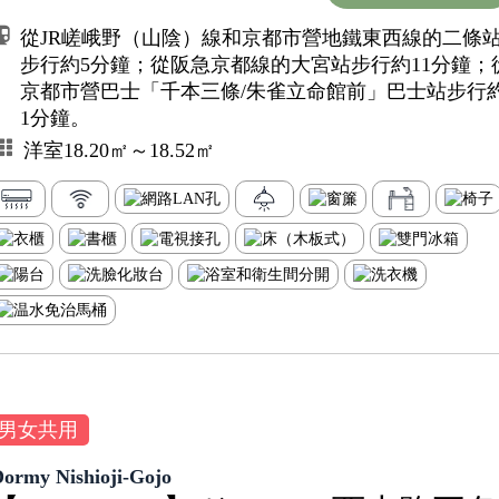
從JR嵯峨野（山陰）線和京都市營地鐵東西線的二條
步行約5分鐘；從阪急京都線的大宮站步行約11分鐘；
京都市營巴士「千本三條/朱雀立命館前」巴士站步行
1分鐘。
洋室18.20㎡～18.52㎡
男女共用
Dormy Nishioji-Gojo