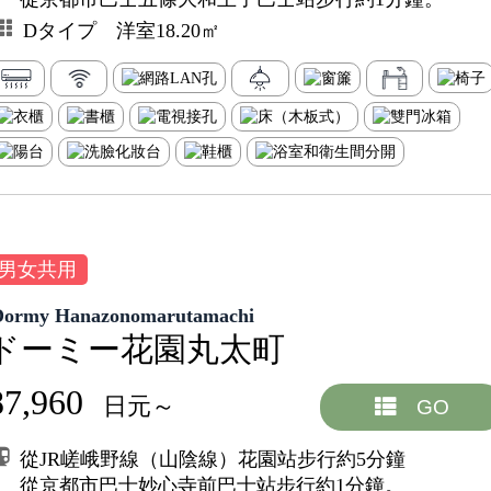
Dタイプ 洋室18.20㎡
男女共用
Dormy Hanazonomarutamachi
ドーミー花園丸太町
87,960
日元～
GO
從JR嵯峨野線（山陰線）花園站步行約5分鐘
從京都市巴士妙心寺前巴士站步行約1分鐘。