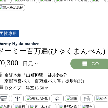
男性專用
Dormy Hyakumanben
ドーミー百万遍(ひゃくまんべん)
70,300
日元～
GO
京阪本線「出町柳駅」徒歩約6分
京都市営バス「百万遍バス停」徒歩約2分
Dタイプ 洋室16.50㎡