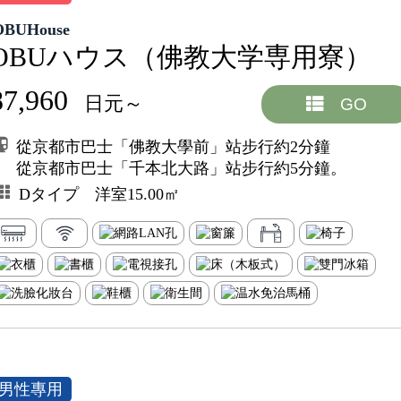
OBUHouse
OBUハウス（佛教大学専用寮）
87,960
日元～
GO
從京都市巴士「佛教大學前」站步行約2分鐘
從京都市巴士「千本北大路」站步行約5分鐘。
Dタイプ 洋室15.00㎡
男性專用