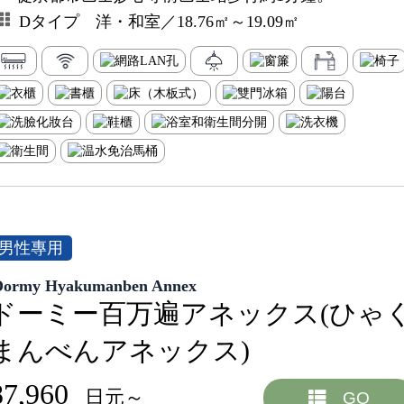
Dタイプ 洋・和室／18.76㎡～19.09㎡
男性專用
Dormy Hyakumanben Annex
ドーミー百万遍アネックス(ひゃ
まんべんアネックス)
87,960
日元～
GO