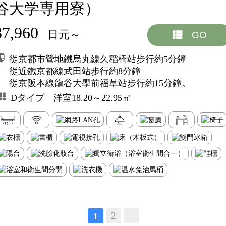
谷大学専用寮）
87,960
日元～
GO
從京都市營地鐵烏丸線久稻橋站步行約5分鐘
從近鐵京都線武田站步行約8分鐘
從京阪本線龍谷大學前福草站步行約15分鐘。
Dタイプ 洋室18.20～22.95㎡
2
1