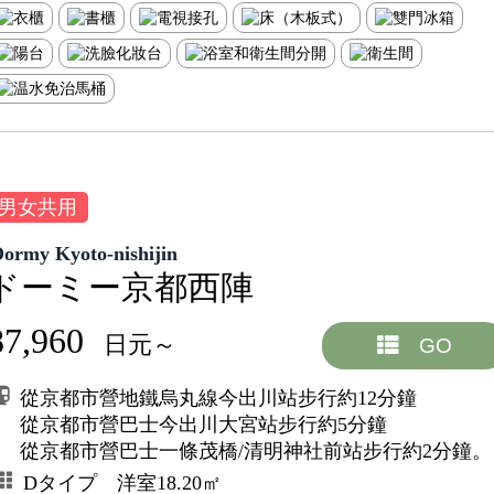
男女共用
Dormy Kyoto-nishijin
ドーミー京都西陣
87,960
日元～
GO
從京都市營地鐵烏丸線今出川站步行約12分鐘
從京都市營巴士今出川大宮站步行約5分鐘
從京都市營巴士一條茂橋/清明神社前站步行約2分鐘。
Dタイプ 洋室18.20㎡