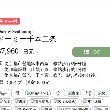
男女共用
Dormy Senbonnijo
ドーミー千本二条
87,960
日元～
GO
從京都市營地鐵東西線二條站步行約6分鐘
從JR嵯峨野（山陰）線二條站步行約7分鐘
從京都市營巴士千本舊二條巴士站步行約1分鐘。
Dタイプ 洋室18.00㎡