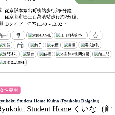
從京阪本線出町柳站步行約6分鐘
從京都市巴士百萬喰站步行約2分鐘。
Dタイプ 洋室11.49～13.02㎡
女性專用
Ryukoku Student Home Kuina (Ryukoku Daigaku)
Ryukoku Student Home くいな（龍