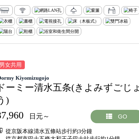
男女共用
Dormy Kiyomizugojo
ドーミー清水五条(きよみずごじ
う)
87,960
日元～
GO
從京阪本線清水五條站步行約3分鐘
從京都市巴士五條大和王子巴士站步行約1分鐘。