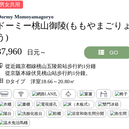
男女共用
Dormy Momoyamagoryo
ドーミー桃山御陵(ももやまごり
う)
87,960
日元～
GO
從近鐵京都線桃山五陵前站步行約1分鐘
從京阪本線伏見桃山站步行約1分鐘。
Dタイプ 洋室18.66～20.80㎡