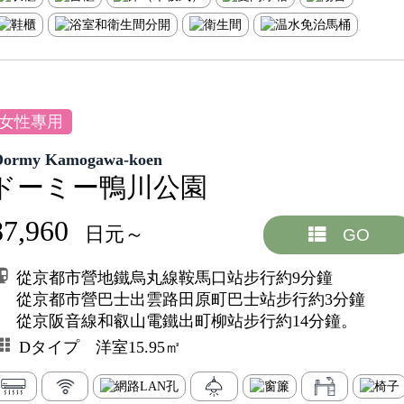
女性專用
Dormy Kamogawa-koen
ドーミー鴨川公園
87,960
日元～
GO
從京都市營地鐵烏丸線鞍馬口站步行約9分鐘
從京都市營巴士出雲路田原町巴士站步行約3分鐘
從京阪音線和叡山電鐵出町柳站步行約14分鐘。
Dタイプ 洋室15.95㎡