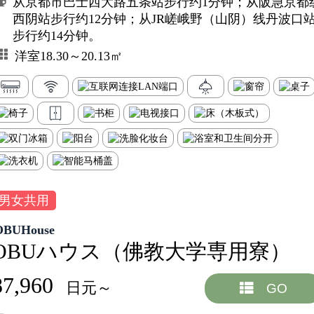
从京都市巴士西大路五条站步行约1分钟；从阪急京都
西阴站步行约12分钟；从JR嵯峨野（山阴）线丹波口
步行约14分钟。
洋室18.30～20.13㎡
男女共用
OBUHouse
OBUハウス（佛教大学専用寮）
87,960
日元～
GO