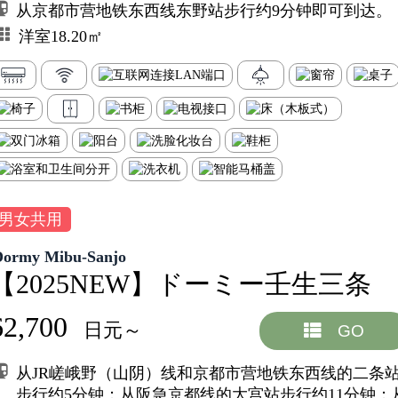
从京都市营地铁东西线东野站步行约9分钟即可到达。
洋室18.20㎡
男女共用
Dormy Mibu-Sanjo
【2025NEW】ドーミー壬生三条
62,700
日元～
GO
从JR嵯峨野（山阴）线和京都市营地铁东西线的二条
步行约5分钟；从阪急京都线的大宫站步行约11分钟；