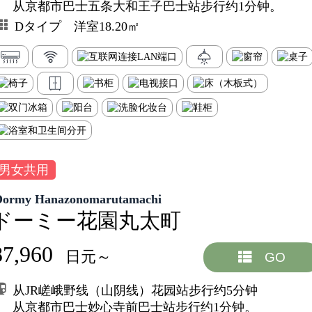
从京都市巴士五条大和王子巴士站步行约1分钟。
Dタイプ 洋室18.20㎡
男女共用
Dormy Hanazonomarutamachi
ドーミー花園丸太町
87,960
日元～
GO
从JR嵯峨野线（山阴线）花园站步行约5分钟
从京都市巴士妙心寺前巴士站步行约1分钟。