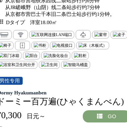
从京都市营地铁东西线二条站步行约6分钟
从JR嵯峨野（山阴）线二条站步行约7分钟
从京都市营巴士千本旧二条巴士站步行约1分钟。
Dタイプ 洋室18.00㎡
男性专用
Dormy Hyakumanben
ドーミー百万遍(ひゃくまんべん)
70,300
日元～
GO