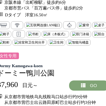
京阪本線「出町柳駅」徒歩約6分
京都市営バス「百万遍バス停」徒歩約2分
Dタイプ 洋室16.50㎡
女性专用
Dormy Kamogawa-koen
ドーミー鴨川公園
87,960
日元～
GO
从京都市营地铁乌丸线鞍马口站步行约9分钟
从京都市营巴士出云路田原町巴士站步行约3分钟