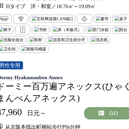
Dタイプ 洋・和室／18.76㎡～19.09㎡
男性专用
Dormy Hyakumanben Annex
ドーミー百万遍アネックス(ひゃ
まんべんアネックス)
87,960
日元～
GO
从京阪本线出町柳站步行约6分钟