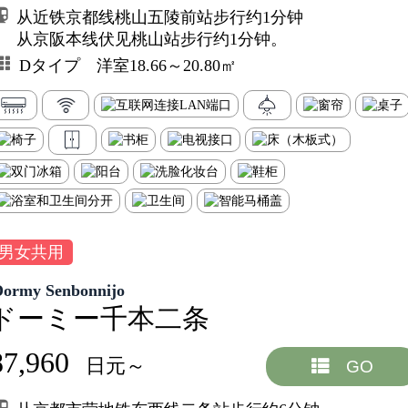
从近铁京都线桃山五陵前站步行约1分钟
从京阪本线伏见桃山站步行约1分钟。
Dタイプ 洋室18.66～20.80㎡
男女共用
Dormy Senbonnijo
ドーミー千本二条
87,960
日元～
GO