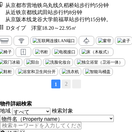
从京都市营地铁乌丸线久稻桥站步行约5分钟
从近铁京都线武田站步行约8分钟
从京阪本线龙谷大学前福草站步行约15分钟。
Dタイプ 洋室18.20～22.95㎡
2
1
物件詳細検索
地域
検索対象