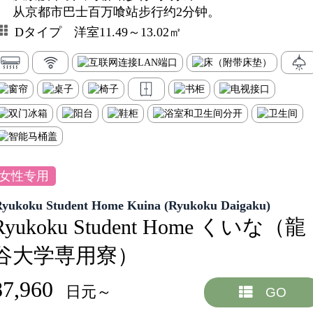
从京都市巴士百万喰站步行约2分钟。
Dタイプ 洋室11.49～13.02㎡
女性专用
Ryukoku Student Home Kuina (Ryukoku Daigaku)
Ryukoku Student Home くいな（龍
谷大学専用寮）
87,960
日元～
GO