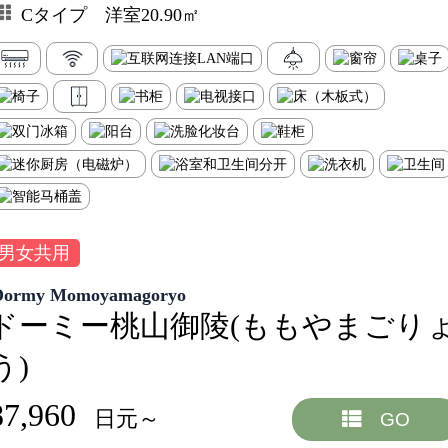
Cタイプ 洋室20.90㎡
男女共用
Dormy Momoyamagoryo
ドーミー桃山御陵(ももやまごり
う)
87,960
日元～
GO