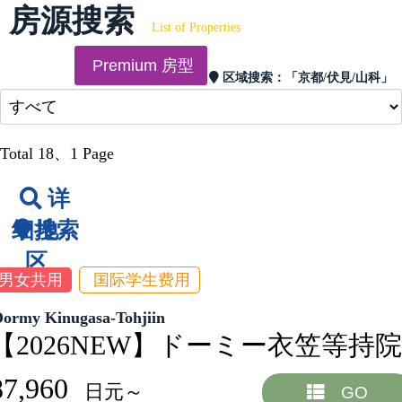
房源搜索
List of Properties
Premium 房型
区域搜索：
「京都/伏見/山科」
Total 18
、1 Page
详
细搜索
地
区
男女共用
国际学生费用
Dormy Kinugasa-Tohjiin
【2026NEW】ドーミー衣笠等持院
87,960
日元～
GO