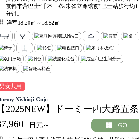
京都市营巴士“千本三条/朱雀立命馆前”巴士站步行约1
分钟。
洋室18.20㎡～18.52㎡
男女共用
Dormy Nishioji-Gojo
【2025NEW】ドーミー西大路五条
87,960
日元～
GO