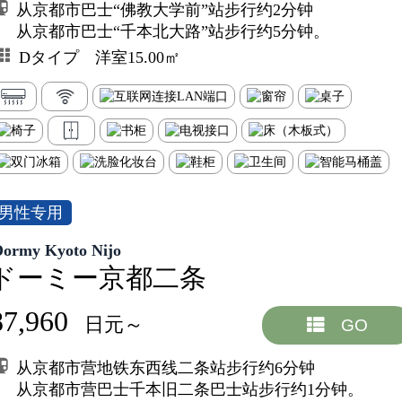
从京都市巴士“佛教大学前”站步行约2分钟
从京都市巴士“千本北大路”站步行约5分钟。
Dタイプ 洋室15.00㎡
男性专用
Dormy Kyoto Nijo
ドーミー京都二条
87,960
日元～
GO
从京都市营地铁东西线二条站步行约6分钟
从京都市营巴士千本旧二条巴士站步行约1分钟。