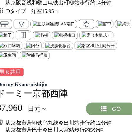
从京阪音线和叡山电铁出町柳站步行约14分钟。
Dタイプ 洋室15.95㎡
男女共用
Dormy Kyoto-nishijin
ドーミー京都西陣
87,960
日元～
GO
从京都市营地铁乌丸线今出川站步行约12分钟
从京都市营巴士今出川大宫站步行约5分钟