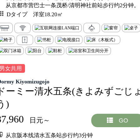
从京都市营巴士一条茂桥/清明神社前站步行约2分钟。
Dタイプ 洋室18.20㎡
男女共用
Dormy Kiyomizugojo
ドーミー清水五条(きよみずごじ
う)
87,960
日元～
GO
从京阪本线清水五条站步行约3分钟