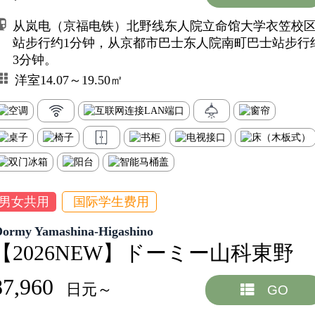
从岚电（京福电铁）北野线东人院立命馆大学衣笠校
站步行约1分钟，从京都市巴士东人院南町巴士站步行
3分钟。
洋室14.07～19.50㎡
男女共用
国际学生费用
Dormy Yamashina-Higashino
【2026NEW】ドーミー山科東野
87,960
日元～
GO