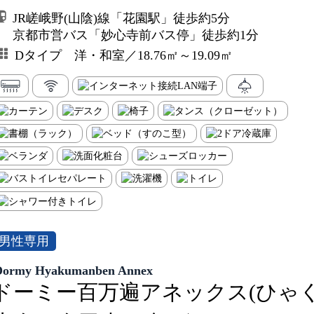
JR嵯峨野(山陰)線「花園駅」徒歩約5分
京都市営バス「妙心寺前バス停」徒歩約1分
Dタイプ 洋・和室／18.76㎡～19.09㎡
男性専用
Dormy Hyakumanben Annex
ドーミー百万遍アネックス(ひゃ