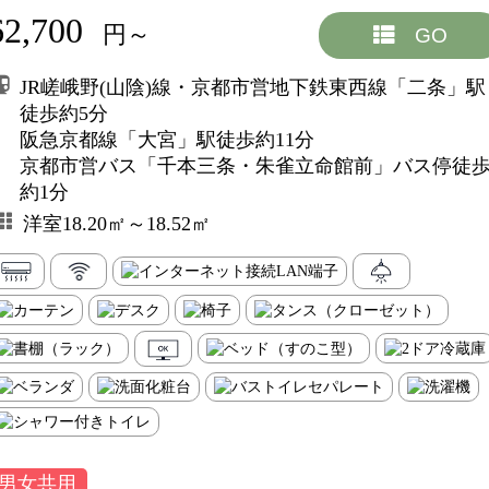
62,700
円～
GO
JR嵯峨野(山陰)線・京都市営地下鉄東西線「二条」駅
徒歩約5分
阪急京都線「大宮」駅徒歩約11分
京都市営バス「千本三条・朱雀立命館前」バス停徒
約1分
洋室18.20㎡～18.52㎡
男女共用