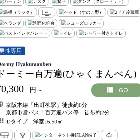
男性専用
Dormy Hyakumanben
ドーミー百万遍(ひゃくまんべん)
70,300
円～
GO
京阪本線「出町柳駅」徒歩約6分
京都市営バス「百万遍バス停」徒歩約2分
Dタイプ 洋室16.50㎡