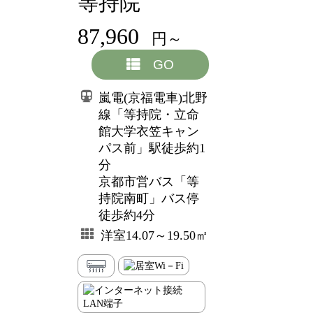
等持院
87,960
円～
GO
嵐電(京福電車)北野
線「等持院・立命
館大学衣笠キャン
パス前」駅徒歩約1
分
京都市営バス「等
持院南町」バス停
徒歩約4分
洋室14.07～19.50㎡