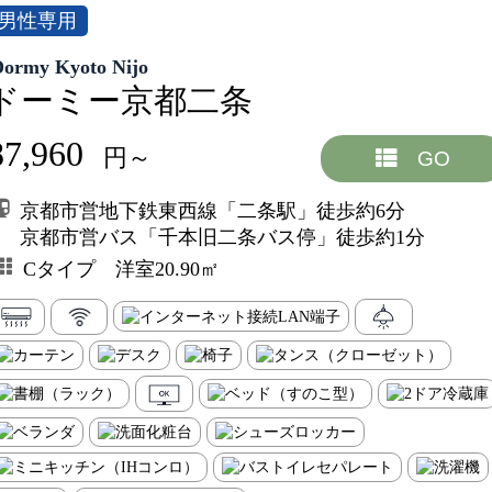
男性専用
Dormy Kyoto Nijo
ドーミー京都二条
87,960
円～
GO
京都市営地下鉄東西線「二条駅」徒歩約6分
京都市営バス「千本旧二条バス停」徒歩約1分
Cタイプ 洋室20.90㎡