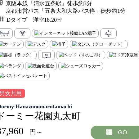
京阪本線「清水五条駅」徒歩約3分
京都市営バス「五条大和大路バス停」徒歩約1分
Dタイプ 洋室18.20㎡
男女共用
Dormy Hanazonomarutamachi
ドーミー花園丸太町
87,960
円～
GO