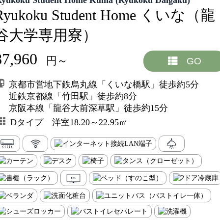
Ryukoku Student Home Kuina (Ryukoku Daigaku)
Ryukoku Student Home くいな（龍
谷大学専用寮）
87,960
円～
GO
京都市営地下鉄烏丸線「くいな橋駅」徒歩約5分
近鉄京都線「竹田駅」徒歩約8分
京阪本線「龍谷大前深草駅」徒歩約15分
Dタイプ 洋室18.20～22.95㎡