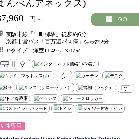
まんべんアネックス)
87,960
円～
GO
京阪本線「出町柳駅」徒歩約6分
京都市営バス「百万遍バス停」徒歩約2分
Dタイプ 洋室11.49～13.02㎡
女性専用