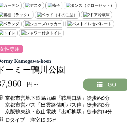
女性専用
Dormy Kamogawa-koen
ドーミー鴨川公園
87,960
円～
GO
京都市営地下鉄烏丸線「鞍馬口駅」徒歩約9分
京都市営バス「出雲路俵町バス停」徒歩約3分
京阪鴨東線・叡山電鉄「出町柳駅」徒歩約14分
Dタイプ 洋室15.95㎡