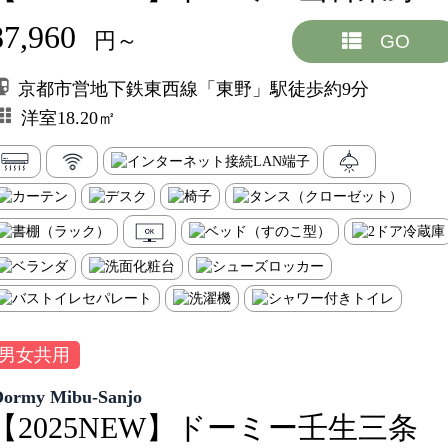
87,960
円～
GO
京都市営地下鉄東西線「東野」駅徒歩約9分
洋室18.20㎡
男女共用
Dormy Mibu-Sanjo
【2025NEW】ドーミー壬生三条