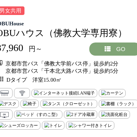
男女共用
OBUHouse
OBUハウス（佛教大学専用寮）
87,960
円～
GO
京都市営バス「佛教大学前バス停」徒歩約2分
京都市営バス「千本北大路バス停」徒歩約5分
Dタイプ 洋室15.00㎡