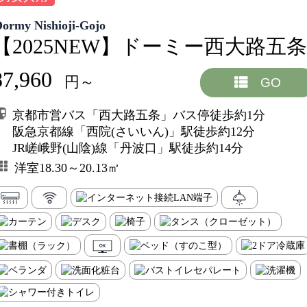
Dormy Nishioji-Gojo
【2025NEW】ドーミー西大路五条
87,960
円～
GO
京都市営バス「西大路五条」バス停徒歩約1分
阪急京都線「西院(さいいん)」駅徒歩約12分
JR嵯峨野(山陰)線「丹波口」駅徒歩約14分
洋室18.30～20.13㎡