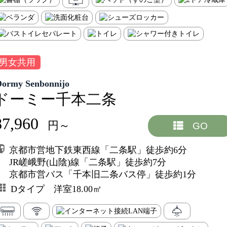
男女共用
Dormy Senbonnijo
ドーミー千本二条
87,960
円～
GO
京都市営地下鉄東西線「二条駅」徒歩約6分
JR嵯峨野(山陰)線「二条駅」徒歩約7分
京都市営バス「千本旧二条バス停」徒歩約1分
Dタイプ 洋室18.00㎡