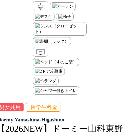
男女共用
留学生料金
Dormy Yamashina-Higashino
【2026NEW】ドーミー山科東野