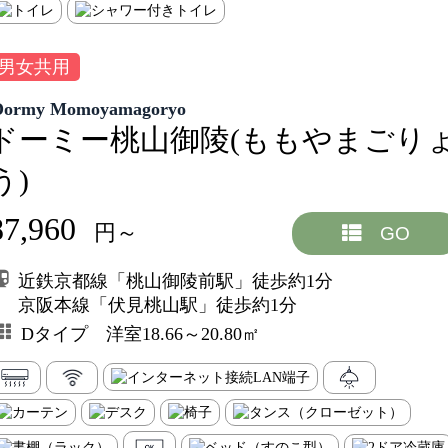
男女共用
Dormy Momoyamagoryo
ドーミー桃山御陵(ももやまごり
う)
87,960
円～
GO
近鉄京都線「桃山御陵前駅」徒歩約1分
京阪本線「伏見桃山駅」徒歩約1分
Dタイプ 洋室18.66～20.80㎡