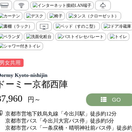
男女共用
Dormy Kyoto-nishijin
ドーミー京都西陣
87,960
円～
GO
京都市営地下鉄烏丸線「今出川駅」徒歩約12分
京都市営バス「今出川大宮バス停」徒歩約5分
京都市営バス「一条戻橋・晴明神社前バス停」徒歩約