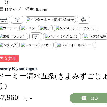
分
Dタイプ 洋室18.20㎡
男女共用
Dormy Kiyomizugojo
ドーミー清水五条(きよみずごじ
う)
87,960
円～
GO