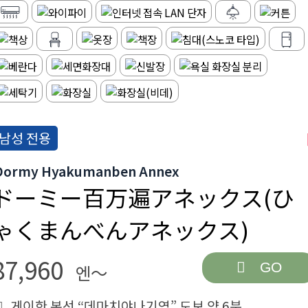
남성 전용
Dormy Hyakumanben Annex
ドーミー百万遍アネックス(ひ
ゃくまんべんアネックス)
87,960
GO
엔～
게이한 본선 “데마치야나기역” 도보 약 6분