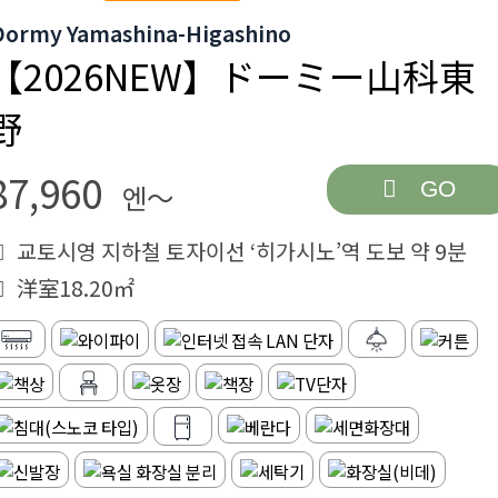
Dormy Yamashina-Higashino
【2026NEW】ドーミー山科東
野
87,960
GO
엔～
교토시영 지하철 토자이선 ‘히가시노’역 도보 약 9분
洋室18.20㎡