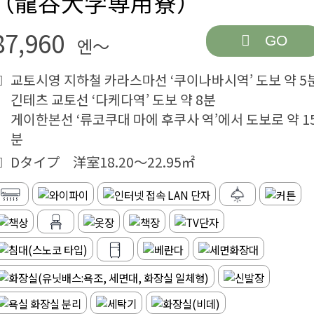
（龍谷大学専用寮）
87,960
GO
엔～
교토시영 지하철 카라스마선 ‘쿠이나바시역’ 도보 약 5
긴테츠 교토선 ‘다케다역’ 도보 약 8분
게이한본선 ‘류코쿠대 마에 후쿠사 역’에서 도보로 약 1
분
Dタイプ 洋室18.20～22.95㎡