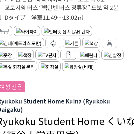
교토시영 버스 “백만벤 버스 정류장” 도보 약 2분
Dタイプ 洋室11.49～13.02㎡
여성 전용
Ryukoku Student Home Kuina (Ryukoku
Daigaku)
Ryukoku Student Home くい