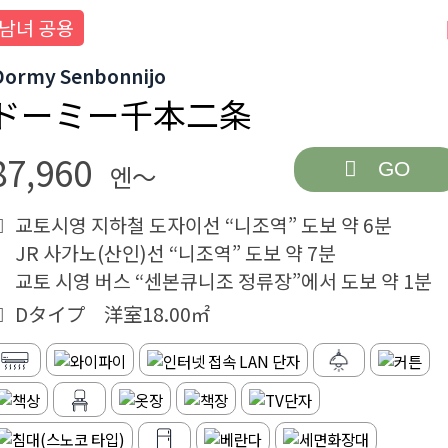
남녀 공용
Dormy Senbonnijo
ドーミー千本二条
87,960
GO
엔～
교토시영 지하철 도자이선 “니조역” 도보 약 6분
JR 사가노(산인)선 “니조역” 도보 약 7분
교토 시영 버스 “센본큐니조 정류장”에서 도보 약 1분
Dタイプ 洋室18.00㎡