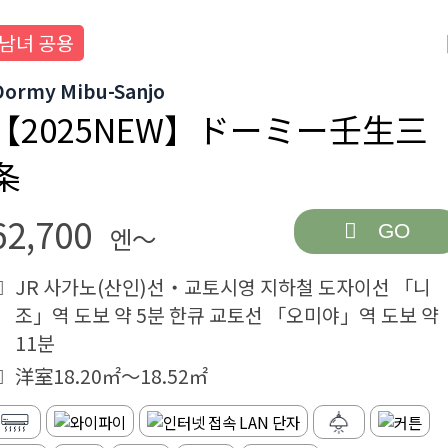
남녀 공용
Dormy Mibu-Sanjo
【2025NEW】ドーミー壬生三
条
62,700
GO
엔～
JR 사가노(산인)선・교토시영 지하철 도자이선 「니
조」역 도보 약 5분 한큐 교토선 「오미야」역 도보 약
11분
洋室18.20㎡～18.52㎡