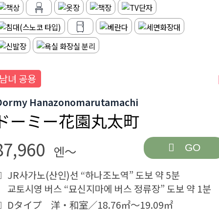
남녀 공용
Dormy Hanazonomarutamachi
ドーミー花園丸太町
87,960
GO
엔～
JR사가노(산인)선 “하나조노역” 도보 약 5분
교토시영 버스 “묘신지마에 버스 정류장” 도보 약 1분
Dタイプ 洋・和室／18.76㎡～19.09㎡