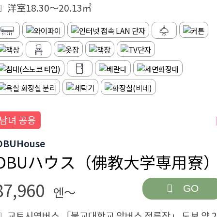
洋室18.30～20.13㎡
남녀 공용
OBUHouse
OBUハウス（佛教大学専用寮
87,960
GO
엔～
교토시영버스 「불교대학교 앞버스 정류장」 도보 약 2