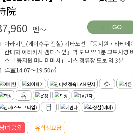
持院
87,960
GO
엔～
아라시덴(게이후쿠 전철) 기타노선 「등지원・타테메
칸대학 이타카사 캠퍼스 앞」역 도보 약 1분 교토시영 
스 「등지원 미나미마치」 버스 정류장 도보 약 3분
洋室14.07～19.50㎡
남녀 공용
유학생요금