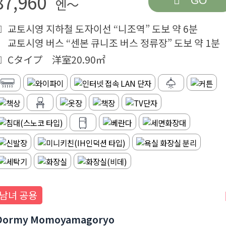
87,960
GO
엔～
교토시영 지하철 도자이선 “니조역” 도보 약 6분
교토시영 버스 “센본 큐니조 버스 정류장” 도보 약 1분
Cタイプ 洋室20.90㎡
남녀 공용
Dormy Momoyamagoryo