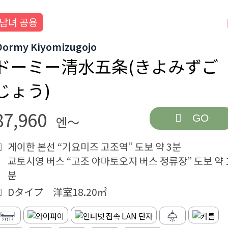
남녀 공용
Dormy Kiyomizugojo
ドーミー清水五条(きよみずご
じょう)
87,960
GO
엔～
게이한 본선 “기요미즈 고조역” 도보 약 3분
교토시영 버스 “고조 야마토오지 버스 정류장” 도보 약 
분
Dタイプ 洋室18.20㎡