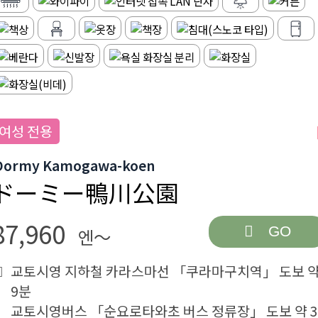
여성 전용
Dormy Kamogawa-koen
ドーミー鴨川公園
87,960
GO
엔～
교토시영 지하철 카라스마선 「쿠라마구치역」 도보 
9분
교토시영버스 「순요로타와초 버스 정류장」 도보 약 3