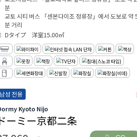
분
교토 시티 버스 「센본다이조 정류장」에서 도보로 약 
분 거리
Dタイプ 洋室15.00㎡
남성 전용
Dormy Kyoto Nijo
ドーミー京都二条