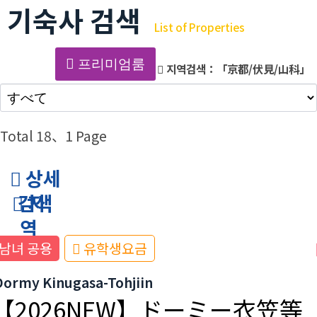
기숙사 검색
List of Properties
프리미엄룸
지역검색：
「京都/伏見/山科」
Total 18
、1 Page
상세
검색
지
역
남녀 공용
유학생요금
Dormy Kinugasa-Tohjiin
【2026NEW】ドーミー衣笠等