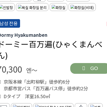
남성 전용
Dormy Hyakumanben
ドーミー百万遍(ひゃくまんべ
ん)
70,300
GO
엔～
京阪本線「出町柳駅」徒歩約6分
京都市営バス「百万遍バス停」徒歩約2分
Dタイプ 洋室16.50㎡