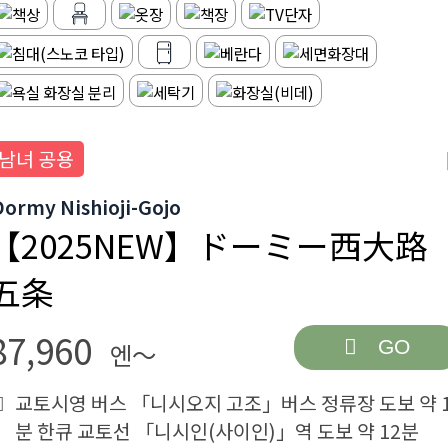
남녀 공용
Dormy Nishioji-Gojo
【2025NEW】ドーミー西大路
五条
87,960
GO
엔～
교토시영 버스 「니시오지 고조」버스 정류장 도보 약 
분 한큐 교토선 「니시인(사이인)」역 도보 약 12분