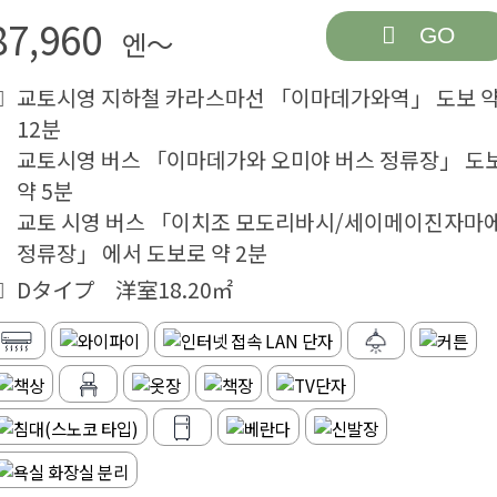
87,960
GO
엔～
교토시영 지하철 카라스마선 「이마데가와역」 도보 
12분
교토시영 버스 「이마데가와 오미야 버스 정류장」 도
약 5분
교토 시영 버스 「이치조 모도리바시/세이메이진자마
정류장」 에서 도보로 약 2분
Dタイプ 洋室18.20㎡