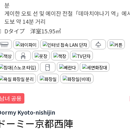
분
게이한 오토 선 및 에이잔 전철「데마치야나기 역」에
도보 약 14분 거리
Dタイプ 洋室15.95㎡
남녀 공용
Dormy Kyoto-nishijin
ドーミー京都西陣