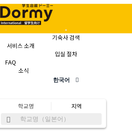
Mobile
기숙사 검색
Menu
서비스 소개
입실 절차
FAQ
소식
한국어
학교명
지역