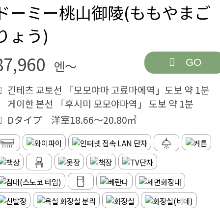
ドーミー桃山御陵(ももやまご
りょう)
87,960
GO
엔～
긴테츠 교토선 「모모야마 고료마에역」도보 약 1분
게이한 본선 「후시미 모모야마역」 도보 약 1분
Dタイプ 洋室18.66～20.80㎡