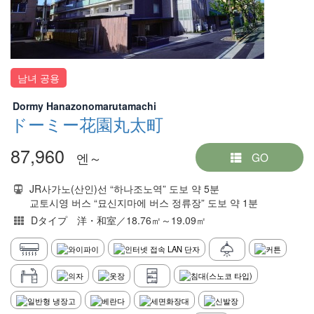
남녀 공용
Dormy Hanazonomarutamachi
ドーミー花園丸太町
87,960
엔～
GO
JR사가노(산인)선 “하나조노역” 도보 약 5분
교토시영 버스 “묘신지마에 버스 정류장” 도보 약 1분
Dタイプ 洋・和室／18.76㎡～19.09㎡