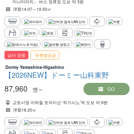
미나미마치」 버스 정류장 도보 약 3분
洋室14.07～19.50㎡
남녀 공용
유학생요금
Dormy Yamashina-Higashino
【2026NEW】ドーミー山科東野
87,960
엔～
GO
교토시영 지하철 토자이선 ‘히가시노’역 도보 약 9분
洋室18.20㎡