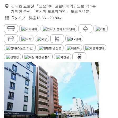
긴테츠 교토선 「모모야마 고료마에역」도보 약 1분
게이한 본선 「후시미 모모야마역」 도보 약 1분
Dタイプ 洋室18.66～20.80㎡