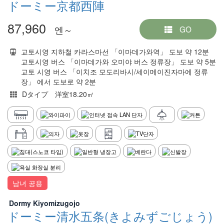
ドーミー京都西陣
87,960
엔～
GO
교토시영 지하철 카라스마선 「이마데가와역」 도보 약 12분
교토시영 버스 「이마데가와 오미야 버스 정류장」 도보 약 5분
교토 시영 버스 「이치조 모도리바시/세이메이진자마에 정류
장」 에서 도보로 약 2분
Dタイプ 洋室18.20㎡
남녀 공용
Dormy Kiyomizugojo
ドーミー清水五条(きよみずごじょう)