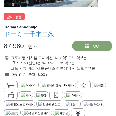
남녀 공용
Dormy Senbonnijo
ドーミー千本二条
87,960
엔～
GO
교토시영 지하철 도자이선 “니조역” 도보 약 6분
JR 사가노(산인)선 “니조역” 도보 약 7분
교토 시영 버스 “센본큐니조 정류장”에서 도보 약 1분
Dタイプ 洋室18.00㎡