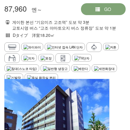
87,960
엔～
GO
게이한 본선 “기요미즈 고조역” 도보 약 3분
교토시영 버스 “고조 야마토오지 버스 정류장” 도보 약 1분
Dタイプ 洋室18.20㎡