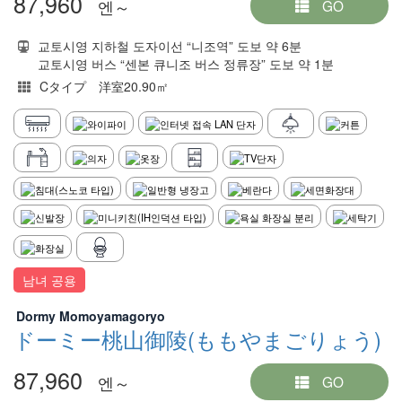
87,960
엔～
GO
교토시영 지하철 도자이선 “니조역” 도보 약 6분
교토시영 버스 “센본 큐니조 버스 정류장” 도보 약 1분
Cタイプ 洋室20.90㎡
남녀 공용
Dormy Momoyamagoryo
ドーミー桃山御陵(ももやまごりょう)
87,960
엔～
GO