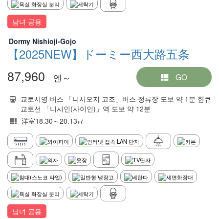
남녀 공용
Dormy Nishioji-Gojo
【2025NEW】ドーミー西大路五条
87,960
엔～
GO
교토시영 버스 「니시오지 고조」버스 정류장 도보 약 1분 한큐
교토선 「니시인(사이인)」역 도보 약 12분
洋室18.30～20.13㎡
남녀 공용