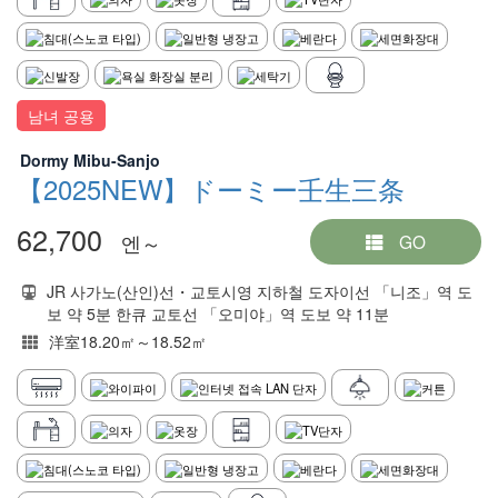
남녀 공용
Dormy Mibu-Sanjo
【2025NEW】ドーミー壬生三条
62,700
엔～
GO
JR 사가노(산인)선・교토시영 지하철 도자이선 「니조」역 도
보 약 5분 한큐 교토선 「오미야」역 도보 약 11분
洋室18.20㎡～18.52㎡