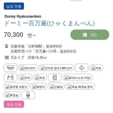
남성 전용
Dormy Hyakumanben
ドーミー百万遍(ひゃくまんべん)
70,300
엔～
GO
京阪本線「出町柳駅」徒歩約6分
京都市営バス「百万遍バス停」徒歩約2分
Dタイプ 洋室16.50㎡
여성 전용