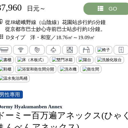
87,960
日元～
GO
從JR嵯峨野線（山陰線）花園站步行約5分鐘
從京都市巴士妙心寺前巴士站步行約1分鐘。
Dタイプ 洋・和室／18.76㎡～19.09㎡
男性專用
Dormy Hyakumanben Annex
ドーミー百万遍アネックス(ひゃ
まんべんアネックス)