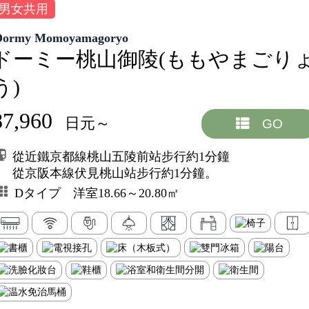
男女共用
Dormy Momoyamagoryo
ドーミー桃山御陵(ももやまごり
う)
87,960
日元～
GO
從近鐵京都線桃山五陵前站步行約1分鐘
從京阪本線伏見桃山站步行約1分鐘。
Dタイプ 洋室18.66～20.80㎡