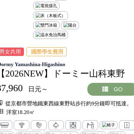
男女共用
國際學生費用
Dormy Yamashina-Higashino
【2026NEW】ドーミー山科東野
87,960
日元～
GO
從京都市營地鐵東西線東野站步行約9分鐘即可抵達。
洋室18.20㎡