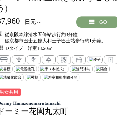
う)
87,960
日元～
GO
從京阪本線清水五條站步行約3分鐘
從京都市巴士五條大和王子巴士站步行約1分鐘。
Dタイプ 洋室18.20㎡
男女共用
Dormy Hanazonomarutamachi
ドーミー花園丸太町