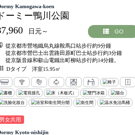
Dormy Kamogawa-koen
ドーミー鴨川公園
87,960
日元～
GO
從京都市營地鐵烏丸線鞍馬口站步行約9分鐘
從京都市營巴士出雲路田原町巴士站步行約3分鐘
從京阪音線和叡山電鐵出町柳站步行約14分鐘。
Dタイプ 洋室15.95㎡
男女共用
Dormy Kyoto-nishijin