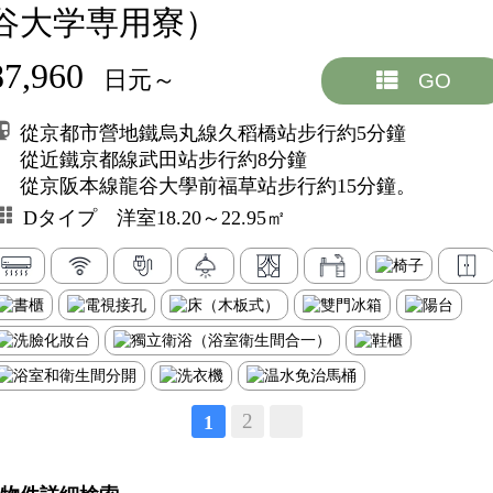
谷大学専用寮）
87,960
日元～
GO
從京都市營地鐵烏丸線久稻橋站步行約5分鐘
從近鐵京都線武田站步行約8分鐘
從京阪本線龍谷大學前福草站步行約15分鐘。
Dタイプ 洋室18.20～22.95㎡
2
1