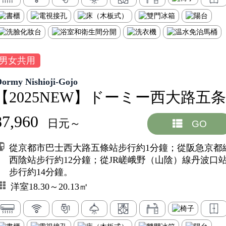
男女共用
Dormy Nishioji-Gojo
【2025NEW】ドーミー西大路五条
87,960
日元～
GO
從京都市巴士西大路五條站步行約1分鐘；從阪急京都
西陰站步行約12分鐘；從JR嵯峨野（山陰）線丹波口
步行約14分鐘。
洋室18.30～20.13㎡