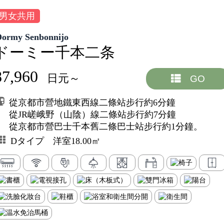
男女共用
Dormy Senbonnijo
ドーミー千本二条
87,960
日元～
GO
從京都市營地鐵東西線二條站步行約6分鐘
從JR嵯峨野（山陰）線二條站步行約7分鐘
從京都市營巴士千本舊二條巴士站步行約1分鐘。
Dタイプ 洋室18.00㎡