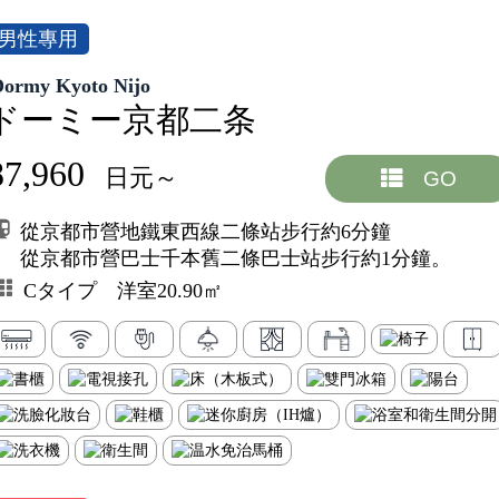
男性專用
Dormy Kyoto Nijo
ドーミー京都二条
87,960
日元～
GO
從京都市營地鐵東西線二條站步行約6分鐘
從京都市營巴士千本舊二條巴士站步行約1分鐘。
Cタイプ 洋室20.90㎡