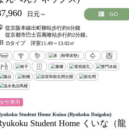
87,960
日元～
GO
從京阪本線出町柳站步行約6分鐘
從京都市巴士百萬喰站步行約2分鐘。
Dタイプ 洋室11.49～13.02㎡
女性專用
Ryukoku Student Home Kuina (Ryukoku Daigaku)
Ryukoku Student Home くいな（龍