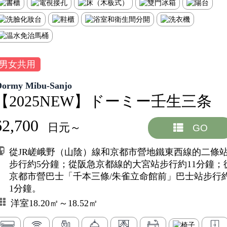
男女共用
Dormy Mibu-Sanjo
【2025NEW】ドーミー壬生三条
62,700
日元～
GO
從JR嵯峨野（山陰）線和京都市營地鐵東西線的二條
步行約5分鐘；從阪急京都線的大宮站步行約11分鐘；
京都市營巴士「千本三條/朱雀立命館前」巴士站步行
1分鐘。
洋室18.20㎡～18.52㎡