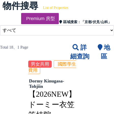
物件搜尋
List of Properties
Premium 房型
區域搜索：
「京都/伏見/山科」
詳
地
Total 18
、1 Page
細查詢
區
男女共用
國際學生
費用
Dormy Kinugasa-
Tohjiin
【2026NEW】
ドーミー衣笠