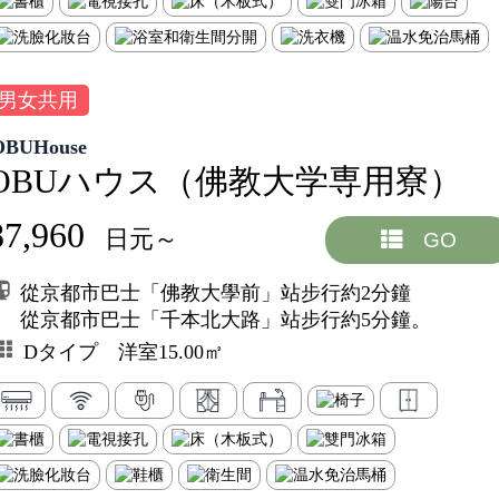
男女共用
OBUHouse
OBUハウス（佛教大学専用寮）
87,960
日元～
GO
從京都市巴士「佛教大學前」站步行約2分鐘
從京都市巴士「千本北大路」站步行約5分鐘。
Dタイプ 洋室15.00㎡