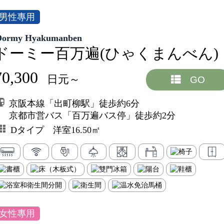
男性專用
Dormy Hyakumanben
ドーミー百万遍(ひゃくまんべん)
70,300
日元～
GO
京阪本線「出町柳駅」徒歩約6分
京都市営バス「百万遍バス停」徒歩約2分
Dタイプ 洋室16.50㎡
女性專用