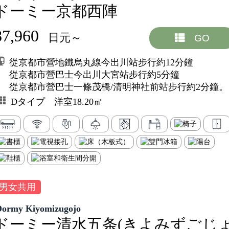
ドーミー京都西陣
87,960
日元～
GO
從京都市營地鐵烏丸線今出川站步行約12分鐘
從京都市營巴士今出川大宮站步行約5分鐘
從京都市營巴士一條茂橋/清明神社前站步行約2分鐘。
Dタイプ 洋室18.20㎡
男女共用
Dormy Kiyomizugojo
ドーミー清水五条(きよみずごじ