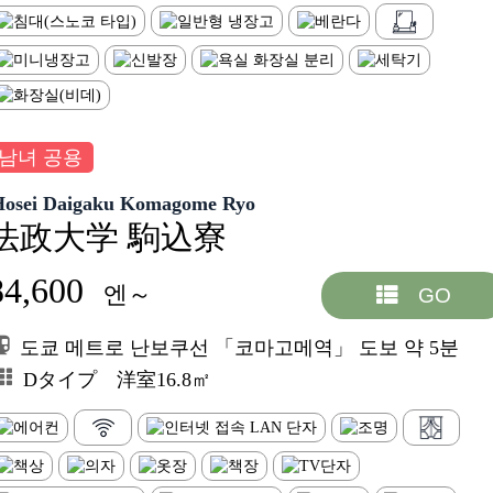
남녀 공용
Hosei Daigaku Komagome Ryo
法政大学 駒込寮
84,600
엔～
GO
도쿄 메트로 난보쿠선 「코마고메역」 도보 약 5분
Dタイプ 洋室16.8㎡