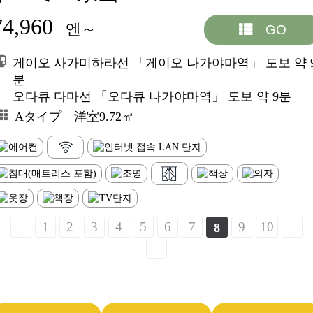
74,960
엔～
GO
게이오 사가미하라선 「게이오 나가야마역」 도보 약 
분
오다큐 다마선 「오다큐 나가야마역」 도보 약 9분
Aタイプ 洋室9.72㎡
1
2
3
4
5
6
7
9
10
8