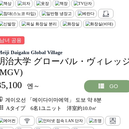
남녀 공용
eiji Daigaku Global Village
明治大学 グローバル・ヴィレッ
(MGV)
85,100
엔～
GO
게이오선 「메이다이마에역」 도보 약 8분
Aタイプ 6名1ユニット 洋室約10.0㎡