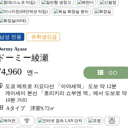
남성 전용
유학생요금
Dormy Ayase
ドーミー綾瀬
74,960
엔～
GO
도쿄 메트로 지요다선 「아야세역」 도보 약 12분
게이세이 본선 「호리키리 쇼부엔 역」에서 도보로 약
10분 거리
Aタイプ 洋室9.72㎡