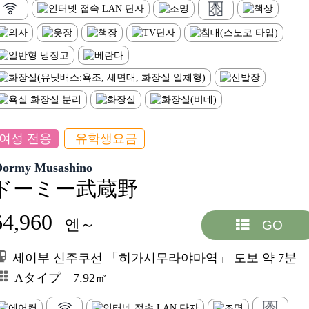
여성 전용
유학생요금
Dormy Musashino
ドーミー武蔵野
64,960
엔～
GO
세이부 신주쿠선 「히가시무라야마역」 도보 약 7분
Aタイプ 7.92㎡