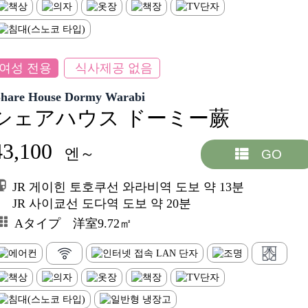
여성 전용
식사제공 없음
Share House Dormy Warabi
シェアハウス ドーミー蕨
43,100
엔～
GO
JR 게이힌 토호쿠선 와라비역 도보 약 13분
JR 사이쿄선 도다역 도보 약 20분
Aタイプ 洋室9.72㎡