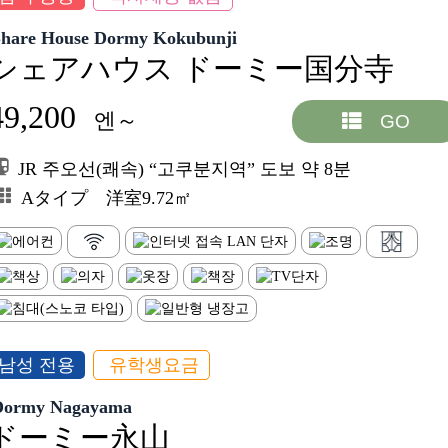
Share House Dormy Kokubunji
シェアハウス ドーミー国分寺
49,200
엔～
GO
JR 주오선(쾌속) “고쿠분지역” 도보 약 8분
Aタイプ 洋室9.72㎡
남성 전용
유학생요금
Dormy Nagayama
ドーミー永山