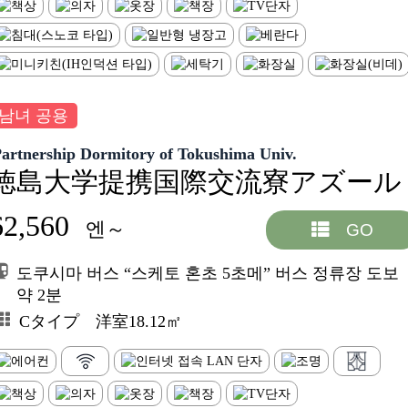
남녀 공용
artnership Dormitory of Tokushima Univ.
徳島大学提携国際交流寮アズール
62,560
엔～
GO
도쿠시마 버스 “스케토 혼초 5초메” 버스 정류장 도보
약 2분
Cタイプ 洋室18.12㎡