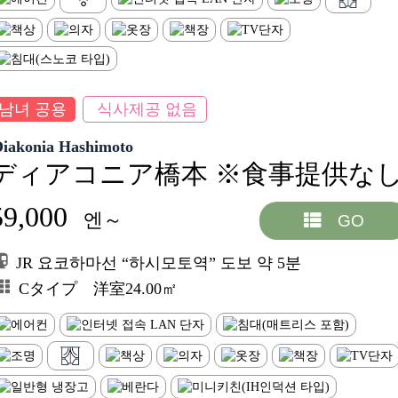
남녀 공용
식사제공 없음
Diakonia Hashimoto
ディアコニア橋本 ※食事提供な
59,000
엔～
GO
JR 요코하마선 “하시모토역” 도보 약 5분
Cタイプ 洋室24.00㎡