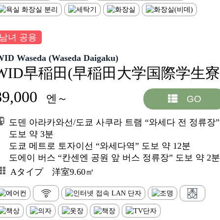
남녀 공용
WID Waseda (Waseda Daigaku)
WID早稲田(早稲田大学国際学生寮
89,000
엔～
GO
도덴 아라카와선/도쿄 사쿠라 트램 “와세다 전 정류장”
도보 약 3분
도쿄 메트로 토자이선 “와세다역” 도보 약 12분
도에이 버스 “칸센엔 공원 앞 버스 정류장” 도보 약 2분
Aタイプ 洋室9.60㎡