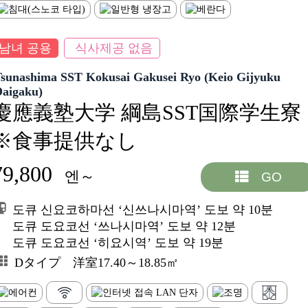
남녀 공용
식사제공 없음
sunashima SST Kokusai Gakusei Ryo (Keio Gijyuku
Daigaku)
慶應義塾大学 綱島SST国際学生寮
※食事提供なし
79,800
엔～
GO
도큐 신요코하마선 ‘신쓰나시마역’ 도보 약 10분
도큐 도요코선 ‘쓰나시마역’ 도보 약 12분
도큐 도요코선 ‘히요시역’ 도보 약 19분
Dタイプ 洋室17.40～18.85㎡