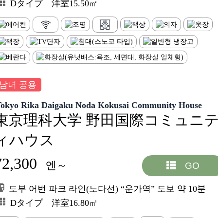
Dタイプ 洋室15.50㎡
남녀 공용
Tokyo Rika Daigaku Noda Kokusai Community House
東京理科大学 野田国際コミュニ
ィハウス
72,300
엔～
GO
도부 어번 파크 라인(노다선) “운가역” 도보 약 10분
Dタイプ 洋室16.80㎡