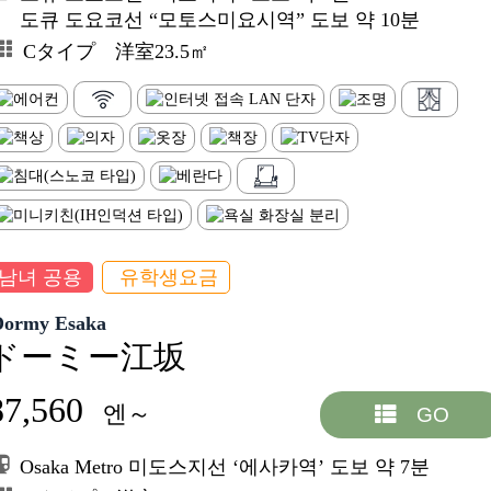
도큐 도요코선 “모토스미요시역” 도보 약 10분
Cタイプ 洋室23.5㎡
남녀 공용
유학생요금
Dormy Esaka
ドーミー江坂
87,560
엔～
GO
Osaka Metro 미도스지선 ‘에사카역’ 도보 약 7분