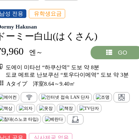
남성 전용
유학생요금
Dormy Hakusan
ドーミー白山(はくさん)
79,960
엔～
GO
도에이 미타선 “하쿠산역” 도보 약 8분
도쿄 메트로 난보쿠선 “토우다이메역” 도보 약 3분
Aタイプ 洋室8.64～9.40㎡
남녀 공용
식사제공 없음