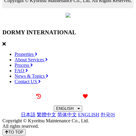
Copyright © Kyoritsu Maintenance Co., Ltd. All Rights Reserved.
DORMY
INTERNATIONAL
Properties
About Services
Process
FAQ
News & Topics
Contact US
Recently browsed
Liked
ENGLISH
日本語
繁體中文
简体中文
ENGLISH
한국어
Copyright © Kyoritsu Maintenance Co., Ltd.
All rights reserved.
TO TOP