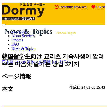
Recently browsed
Liked
Mobile
News & Topics
Menu
Properties
News & Topics
About Services
Process
FAQ
News & Topics
韓国留学生向け
교리츠 기숙사생이 알려
ENGLISH
日本語
English
简体中文
繁體中文
한국어
주는 마음껏 즐기는 방법 3가지
ページ情報
作成日
24-03-08 15:03
本文