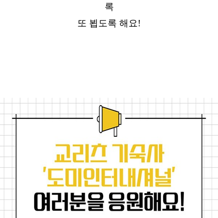
록
또 뵙도록 해요!