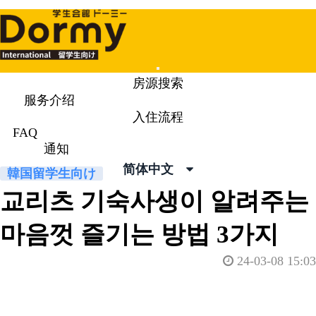
Mobile
房源搜索
Menu
服务介绍
入住流程
通知
News & Topics
FAQ
通知
简体中文
韓国留学生向け
교리츠 기숙사생이 알려주는
마음껏 즐기는 방법 3가지
24-03-08 15:03