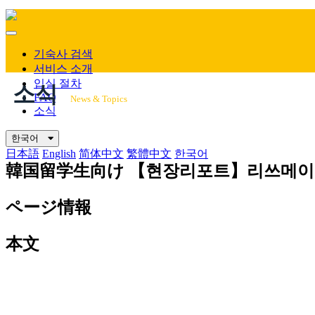
Mobile
Menu
기숙사 검색
서비스 소개
입실 절차
소식
FAQ
News & Topics
소식
한국어
日本語
English
简体中文
繁體中文
한국어
韓国留学生向け
【현장리포트】리쓰메이칸
ページ情報
本文