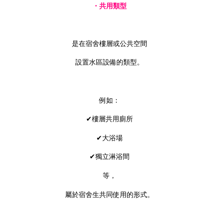
・共用類型
是在宿舍樓層或公共空間
設置水區設備的類型。
例如：
✔樓層共用廁所
✔大浴場
✔獨立淋浴間
等，
屬於宿舍生共同使用的形式。