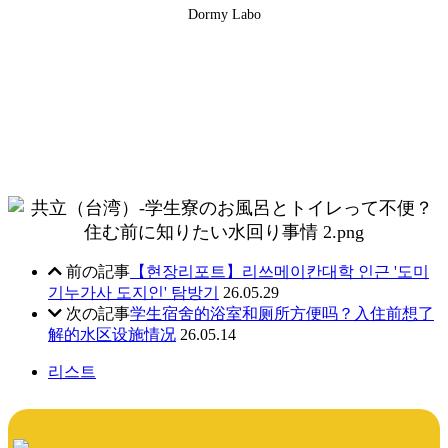
Dormy Labo
前の記事
【현장리포트】리쓰메이칸대학 인근 '도미
기누가사 도지인' 탐방기
26.05.29
次の記事
学生宿舍的浴室和厕所方便吗？入住前想了
解的水区设施情况
26.05.14
리스트