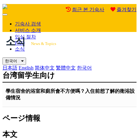
최근 본 기숙사
즐겨찾기
Mobile
Menu
기숙사 검색
서비스 소개
입실 절차
소식
FAQ
News & Topics
소식
한국어
日本語
English
简体中文
繁體中文
한국어
台湾留学生向け
學生宿舍的浴室和廁所會不方便嗎？入住前想了解的衛浴設
備情況
ページ情報
本文