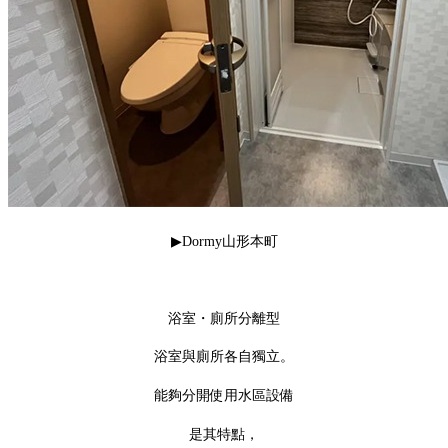
▶Dormy山形本町
浴室・廁所分離型
浴室與廁所各自獨立。
能夠分開使用水區設備
是其特點，