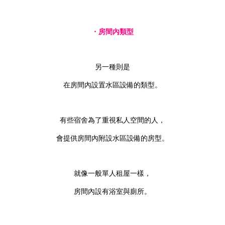
・房間內類型
另一種則是
在房間內設置水區設備的類型。
有些宿舍為了重視私人空間的人，
會提供房間內附設水區設備的房型。
就像一般單人租屋一樣，
房間內設有浴室與廁所。