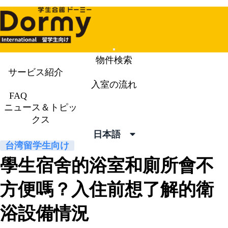
Mobile
物件検索
Menu
サービス紹介
入室の流れ
ニュース＆トピックス
News &
FAQ
ニュース＆トピッ
Topics
クス
日本語
台湾留学生向け
學生宿舍的浴室和廁所會不
方便嗎？入住前想了解的衛
浴設備情況