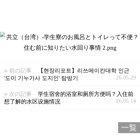
前の記事
【현장리포트】리쓰메이칸대학 인근
26.05.29
'도미 기누가사 도지인' 탐방기
次の記事
学生宿舍的浴室和厕所方便吗？入住前
26.05.14
想了解的水区设施情况
一覧