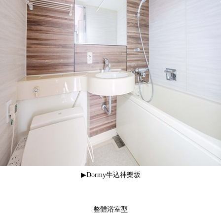
▶Dormy牛込神樂坂
整體浴室型