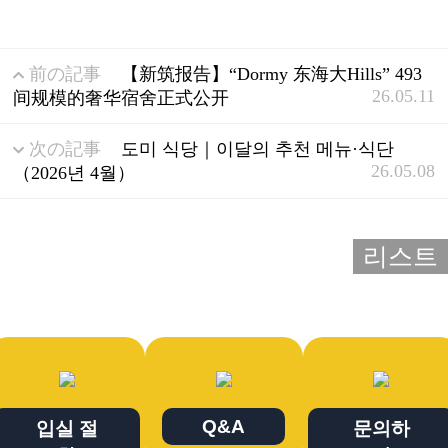
前の記事
【新筑报告】“Dormy 东海大Hills” 493
26.05.11
间规模的奢华宿舍正式公开
次の記事
도미 식당｜이달의 추천 메뉴·식단
26.05.08
（2026년 4월）
리스트
Q&A
입실 절
문의하