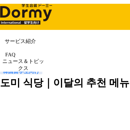
サービス紹介
ニュース＆トピックス
News & To
FAQ
ニュース＆トピッ
クス
韓国留学生向け
도미 식당｜이달의 추천 메뉴·