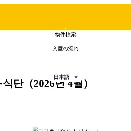
Mobile
物件検索
Menu
入室の流れ
pics
日本語
식단（2026년 4월）