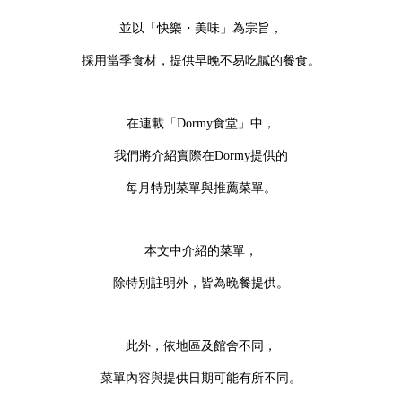
並以「快樂・美味」為宗旨，
採用當季食材，提供早晚不易吃膩的餐食。
在連載「Dormy食堂」中，
我們將介紹實際在Dormy提供的
每月特別菜單與推薦菜單。
本文中介紹的菜單，
除特別註明外，皆為晚餐提供。
此外，依地區及館舍不同，
菜單內容與提供日期可能有所不同。