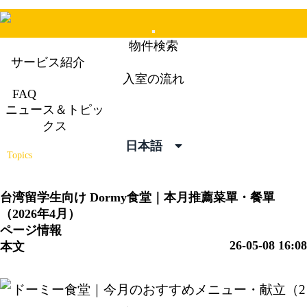
Mobile
物件検索
Menu
サービス紹介
入室の流れ
FAQ
ニュース＆トピッ
ニュース＆トピックス
クス
News &
日本語
Topics
台湾留学生向け
Dormy食堂｜本月推薦菜單・餐單
（2026年4月）
ページ情報
26-05-08 16:08
本文