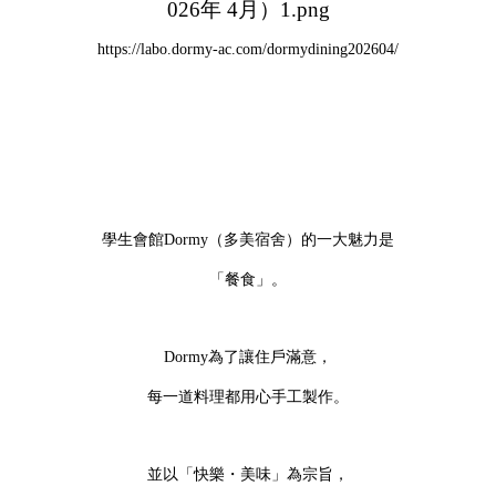
https://labo.dormy-ac.com/dormydining202604/
學生會館Dormy（多美宿舍）的一大魅力是
「餐食」。
Dormy為了讓住戶滿意，
每一道料理都用心手工製作。
並以「快樂・美味」為宗旨，