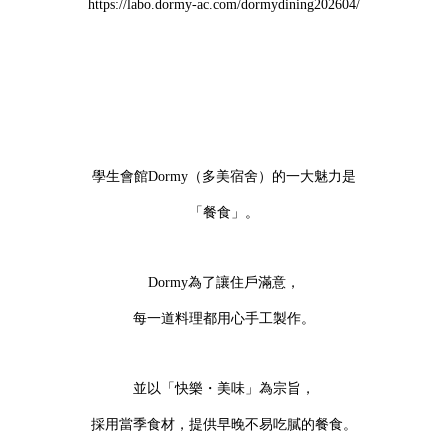
https://labo.dormy-ac.com/dormydining202604/
學生會館Dormy（多美宿舍）的一大魅力是
「餐食」。
Dormy為了讓住戶滿意，
每一道料理都用心手工製作。
並以「快樂・美味」為宗旨，
採用當季食材，提供早晚不易吃膩的餐食。