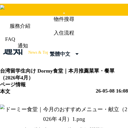
Mobile
物件搜尋
Menu
服務介紹
入住流程
FAQ
通知
通知
News & Topics
繁體中文
台湾留学生向け
Dormy食堂｜本月推薦菜單・餐單
（2026年4月）
ページ情報
26-05-08 16:08
本文