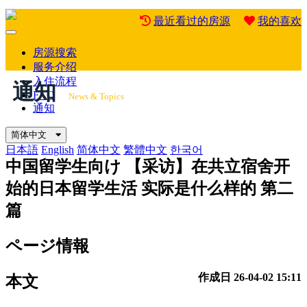
最近看过的房源
我的喜欢
Mobile
Menu
房源搜索
服务介绍
入住流程
通知
FAQ
News & Topics
通知
简体中文
日本語
English
简体中文
繁體中文
한국어
中国留学生向け
【采访】在共立宿舍开
始的日本留学生活 实际是什么样的 第二
篇
ページ情報
作成日
26-04-02 15:11
本文