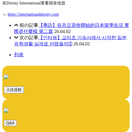
在Dormy International查看宿舍信息
→
https://internationaldormy.com
前の記事
【專訪】在共立宿舍開始的日本留學生活 實
際是什麼樣 第二篇
26.04.02
次の記事
【인터뷰】교리츠 기숙사에서 시작한 일본
유학생활 실제로 어땠을까➁
26.04.02
列表
入住流程
Q&A