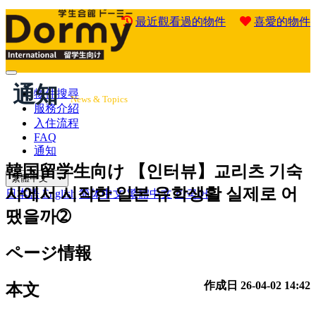
最近觀看過的物件
喜愛的物件
Mobile
通知
Menu
物件搜尋
News & Topics
服務介紹
入住流程
FAQ
通知
韓国留学生向け
【인터뷰】교리츠 기숙
繁體中文
사에서 시작한 일본 유학생활 실제로 어
日本語
English
简体中文
繁體中文
한국어
땠을까➁
ページ情報
作成日
26-04-02 14:42
本文