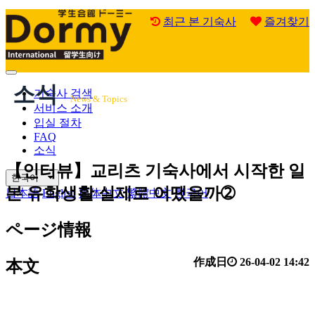
최근 본 기숙사
즐겨찾기
Mobile
소식
Menu
기숙사 검색
News & Topics
서비스 소개
입실 절차
FAQ
소식
【인터뷰】교리츠 기숙사에서 시작한 일
한국어
본 유학생활 실제로 어땠을까➁
日本語
English
简体中文
繁體中文
한국어
ページ情報
作成日
26-04-02 14:42
本文