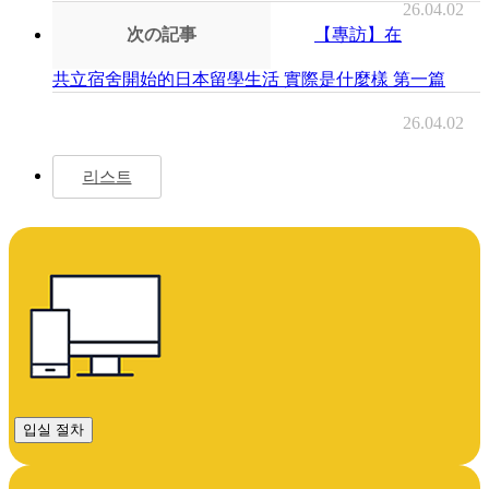
26.04.02
次の記事
【專訪】在
共立宿舍開始的日本留學生活 實際是什麼樣 第一篇
26.04.02
리스트
입실 절차