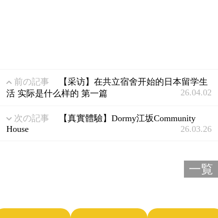
前の記事
【采访】在共立宿舍开始的日本留学生
26.04.02
活 实际是什么样的 第一篇
次の記事
【真實體驗】Dormy江坂Community
House
26.03.26
一覧