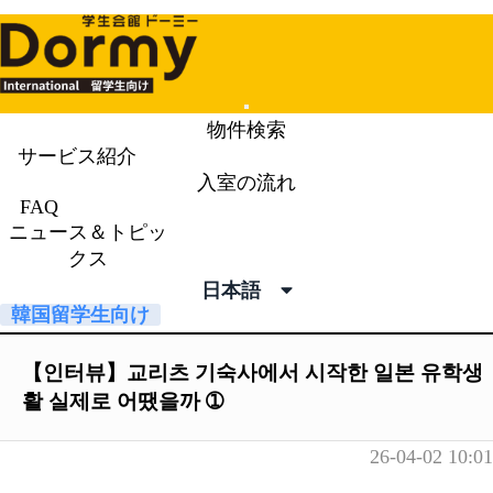
Mobile
物件検索
Menu
サービス紹介
入室の流れ
ニュース＆トピックス
News &
FAQ
ニュース＆トピッ
Topics
クス
日本語
韓国留学生向け
【인터뷰】교리츠 기숙사에서 시작한 일본 유학생
활 실제로 어땠을까 ➀
26-04-02 10:01