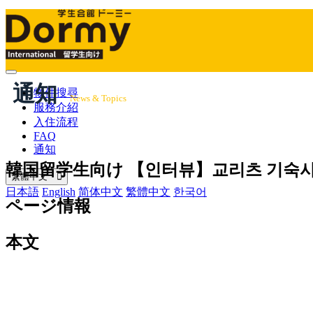
Mobile
通知
Menu
物件搜尋
News & Topics
服務介紹
入住流程
FAQ
通知
韓国留学生向け
【인터뷰】교리츠 기숙사
繁體中文
日本語
English
简体中文
繁體中文
한국어
ページ情報
本文