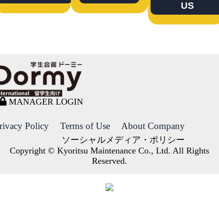
US
MANAGER LOGIN
rivacy Policy
Terms of Use
About Company
ソーシャルメディア・ポリシー
Copyright © Kyoritsu Maintenance Co., Ltd. All Rights
Reserved.
DORMY
INTERNATIONAL