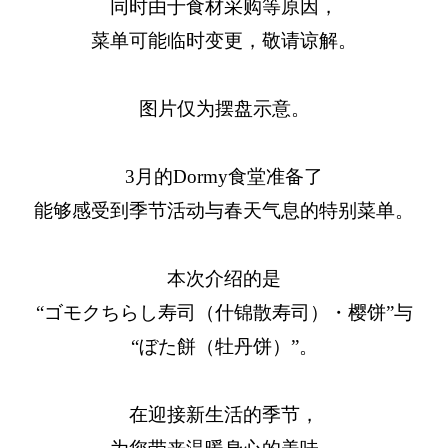
同时由于食材采购等原因，
菜单可能临时变更，敬请谅解。
图片仅为摆盘示意。
3月的Dormy食堂准备了
能够感受到季节活动与春天气息的特别菜单。
本次介绍的是
“ゴモクちらし寿司（什锦散寿司）・樱饼”与
“ぼた餅（牡丹饼）”。
在迎接新生活的季节，