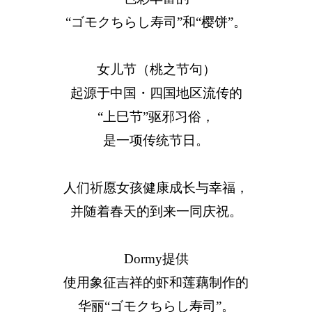
“ゴモクちらし寿司”和“樱饼”。
女儿节（桃之节句）
起源于中国・四国地区流传的
“上巳节”驱邪习俗，
是一项传统节日。
人们祈愿女孩健康成长与幸福，
并随着春天的到来一同庆祝。
Dormy提供
使用象征吉祥的虾和莲藕制作的
华丽“ゴモクちらし寿司”。