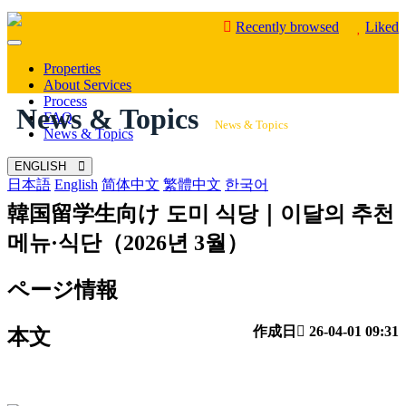
Recently browsed
Liked
Mobile
Menu
Properties
About Services
Process
News & Topics
FAQ
News & Topics
News & Topics
ENGLISH
日本語
English
简体中文
繁體中文
한국어
韓国留学生向け
도미 식당｜이달의 추천
메뉴·식단（2026년 3월）
ページ情報
作成日
26-04-01 09:31
本文