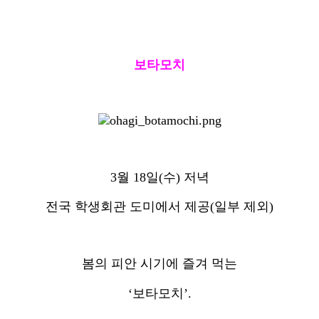
보타모치
3월 18일(수) 저녁
전국 학생회관 도미에서 제공(일부 제외)
봄의 피안 시기에 즐겨 먹는
‘보타모치’.