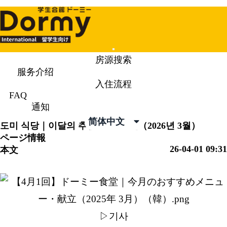
Mobile
房源搜索
Menu
服务介绍
入住流程
通知
News & Topics
FAQ
通知
简体中文
도미 식당｜이달의 추천 메뉴·식단（2026년 3월）
ページ情報
26-04-01 09:31
本文
▷기사