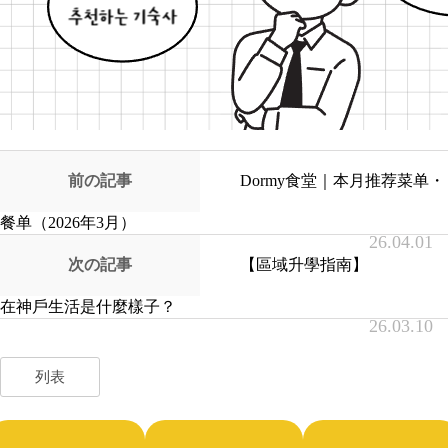
前の記事
Dormy食堂｜本月推荐菜单・
餐单（2026年3月）
26.04.01
次の記事
【區域升學指南】
在神戶生活是什麼樣子？
26.03.10
列表