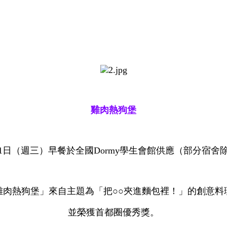
雞肉熱狗堡
月1日（週三）早餐於全國Dormy學生會館供應（部分宿舍
雞肉熱狗堡」來自主題為「把○○夾進麵包裡！」的創意料
並榮獲首都圈優秀獎。