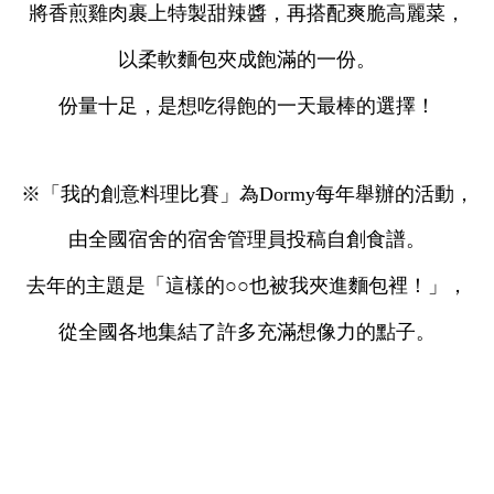
將香煎雞肉裹上特製甜辣醬，再搭配爽脆高麗菜，
以柔軟麵包夾成飽滿的一份。
份量十足，是想吃得飽的一天最棒的選擇！
※「我的創意料理比賽」為Dormy每年舉辦的活動，
由全國宿舍的宿舍管理員投稿自創食譜。
去年的主題是「這樣的○○也被我夾進麵包裡！」，
從全國各地集結了許多充滿想像力的點子。