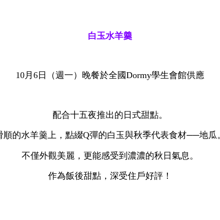
白玉水羊羹
10月6日（週一）晚餐於全國Dormy學生會館供應
配合十五夜推出的日式甜點。
滑順的水羊羹上，點綴Q彈的白玉與秋季代表食材──地瓜
不僅外觀美麗，更能感受到濃濃的秋日氣息。
作為飯後甜點，深受住戶好評！