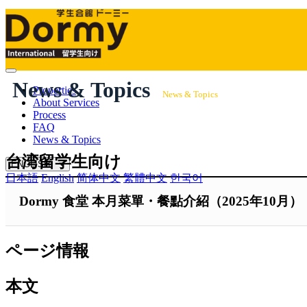
Mobile
News & Topics
Menu
Properties
News & Topics
About Services
Process
FAQ
News & Topics
台湾留学生向け
ENGLISH
日本語
English
简体中文
繁體中文
한국어
Dormy 食堂 本月菜單・餐點介紹（2025年10月）
ページ情報
本文