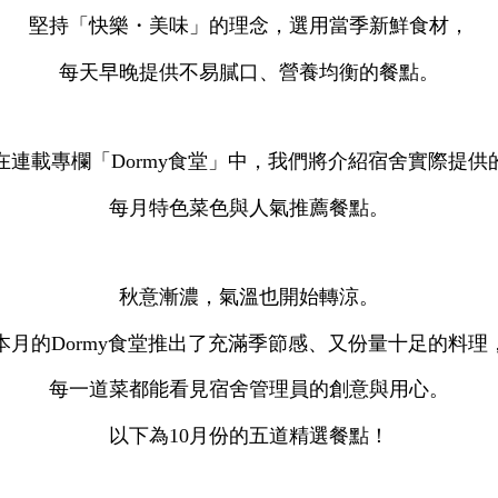
堅持「快樂・美味」的理念，選用當季新鮮食材，
每天早晚提供不易膩口、營養均衡的餐點。
在連載專欄「Dormy食堂」中，我們將介紹宿舍實際提供
每月特色菜色與人氣推薦餐點。
秋意漸濃，氣溫也開始轉涼。
本月的Dormy食堂推出了充滿季節感、又份量十足的料理
每一道菜都能看見宿舍管理員的創意與用心。
以下為10月份的五道精選餐點！