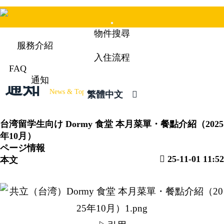
Mobile
物件搜尋
Menu
服務介紹
入住流程
FAQ
通知
通知
News & Topics
繁體中文
台湾留学生向け
Dormy 食堂 本月菜單・餐點介紹（2025
年10月）
ページ情報
25-11-01 11:52
本文