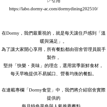
▷引用
https://labo.dormy-ac.com/dormydining202510/
在Dormy，我們最重視的，就是每天讓住戶感到「溫
暖與滿足」。
為了讓大家開心享用，所有餐點都由宿舍管理員親手
製作，
堅持「快樂・美味」的理念，選用當季新鮮食材，
每天早晚提供不易膩口、營養均衡的餐點。
在連載專欄「Dormy食堂」中，我們將介紹宿舍實際
提供的
每月特色菜色與人氣推薦餐點。