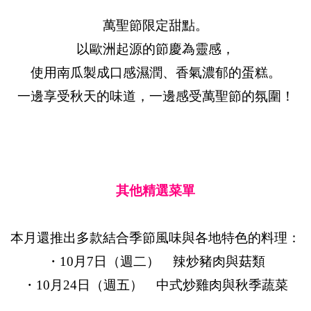
萬聖節限定甜點。
以歐洲起源的節慶為靈感，
使用南瓜製成口感濕潤、香氣濃郁的蛋糕。
一邊享受秋天的味道，一邊感受萬聖節的氛圍！
其他精選菜單
本月還推出多款結合季節風味與各地特色的料理：
・10月7日（週二） 辣炒豬肉與菇類
・10月24日（週五） 中式炒雞肉與秋季蔬菜