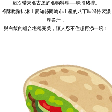
這次帶來名古屋的名物料理──味噌豬排。
將酥脆豬排淋上愛知縣岡崎市出產的八丁味噌特製濃
厚醬汁，
與白飯的組合堪稱完美，讓人忍不住想再添一碗！