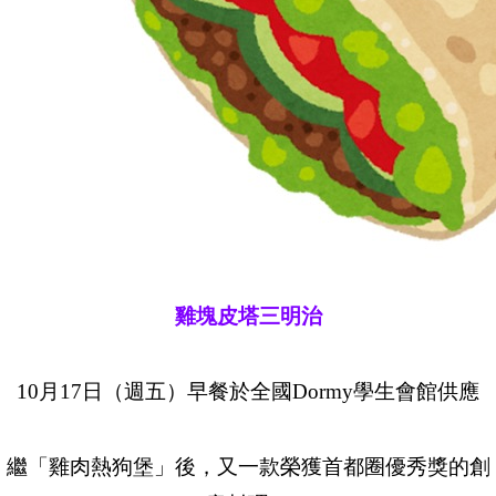
雞塊皮塔三明治
10月17日（週五）早餐於全國Dormy學生會館供應
繼「雞肉熱狗堡」後，又一款榮獲首都圈優秀獎的創