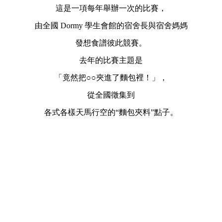
這是一項每年舉辦一次的比賽，
由全國 Dormy 學生會館的宿舍長與宿舍媽媽
發想食譜彼此競賽。
去年的比賽主題是
「竟然把○○夾進了麵包裡！」，
從全國徵集到
各式各樣天馬行空的“麵包夾料”點子。