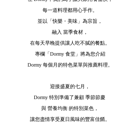
每一道料理都用心手作。
並以「快樂・美味」為宗旨，
融入 當季食材，
在每天早晚提供讓人吃不膩的餐點。
專欄「Dormy 食堂」將為您介紹
Dormy 每個月的特色菜單與推薦料理。
迎接盛夏的七月，
Dormy 特別準備了兼顧 季節節慶
與 營養均衡 的特別菜色，
讓您盡情享受夏日風味的豐富佳餚。