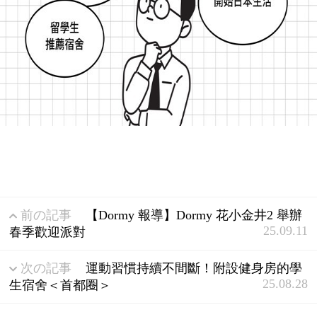
前の記事
【Dormy 報導】Dormy 花小金井2 舉辦
25.09.11
春季歡迎派對
次の記事
運動習慣持續不間斷！附設健身房的學
25.08.28
生宿舍＜首都圈＞