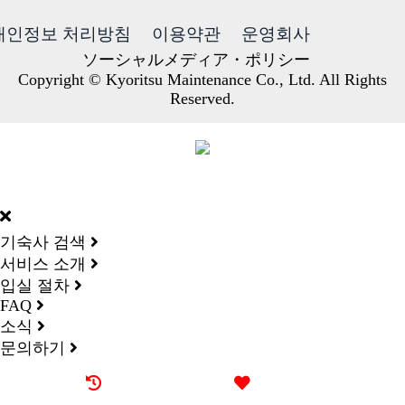
개인정보 처리방침
이용약관
운영회사
ソーシャルメディア・ポリシー
Copyright © Kyoritsu Maintenance Co., Ltd. All Rights
Reserved.
DORMY
INTERNATIONAL
기숙사 검색
서비스 소개
입실 절차
FAQ
소식
문의하기
최근 본 기숙사
즐겨찾기