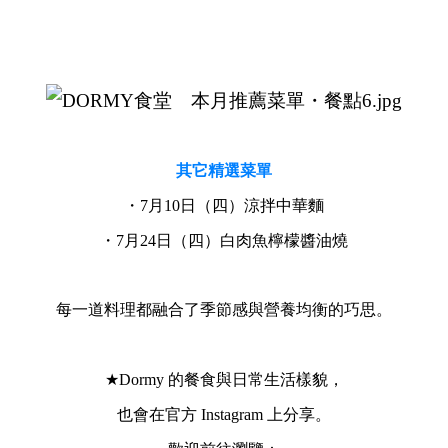
其它精選菜單
・7月10日（四）涼拌中華麵
・7月24日（四）白肉魚檸檬醬油燒
每一道料理都融合了季節感與營養均衡的巧思。
★Dormy 的餐食與日常生活樣貌，
也會在官方 Instagram 上分享。