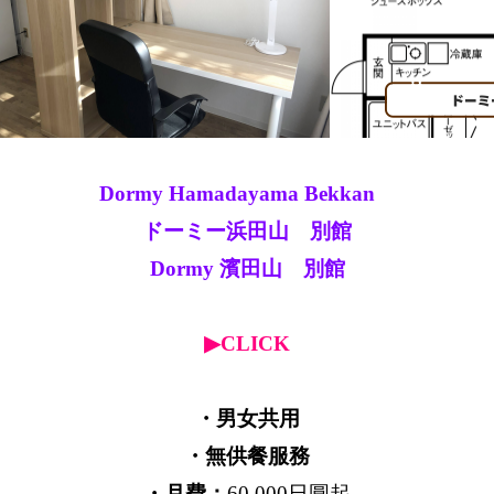
Dormy Hamadayama Bekkan
ドーミー浜田山 別館
Dormy 濱田山 別館
▶CLICK
・男女共用
・無供餐服務
・月費：
60,000日圓起