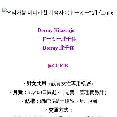
Dormy Kitasenju
ドーミー北千住
Dormy 北千住
▶CLICK
・男女共用
（設有女性專用樓層）
・月費：
82,400日圓起~（電費・管理費另計）
・結構：
鋼筋混凝土建造・地上9層
・交通方式：