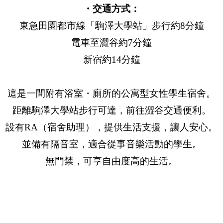
・交通方式：
東急田園都市線「駒澤大學站」步行約8分鐘
電車至澀谷約7分鐘
新宿約14分鐘
這是一間附有浴室・廁所的公寓型女性學生宿舍。
距離駒澤大學站步行可達，前往澀谷交通便利。
設有RA（宿舍助理），提供生活支援，讓人安心。
並備有隔音室，適合從事音樂活動的學生。
無門禁，可享自由度高的生活。