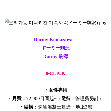
Dormy Komazawa
ドーミー駒沢
Dormy 駒澤
▶CLICK
・女性專用
・月費：
72,900日圓起~（電費・管理費另計）
・結構：
鋼筋混凝土建造・地上3層