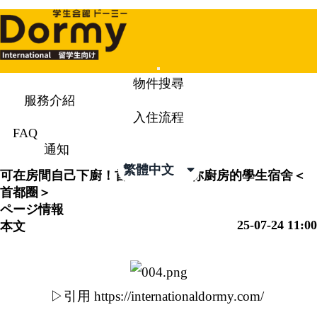
Mobile
物件搜尋
Menu
服務介紹
入住流程
通知
News & Topics
FAQ
通知
繁體中文
可在房間自己下廚！首都圈附設迷你廚房的學生宿舍＜
首都圈＞
ページ情報
25-07-24 11:00
本文
▷引用 https://internationaldormy.com/