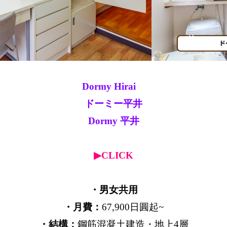
Dormy Hirai
ドーミー平井
Dormy 平
井
▶CLICK
・男女共用
・月費：
67,900日圓起~
・結構：
鋼筋混凝土建造・地上4層