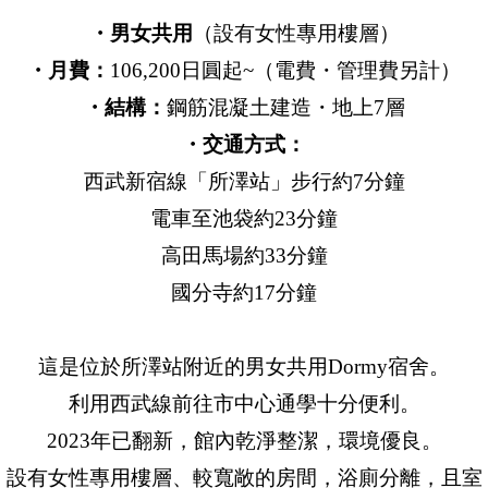
・男女共用
（設有女性專用樓層）
・月費：
106,200日圓起~（電費・管理費另計）
・結構：
鋼筋混凝土建造・地上7層
・交通方式：
西武新宿線「所澤站」步行約7分鐘
電車至池袋約23分鐘
高田馬場約33分鐘
國分寺約17分鐘
這是位於所澤站附近的男女共用Dormy宿舍。
利用西武線前往市中心通學十分便利。
2023年已翻新，館內乾淨整潔，環境優良。
設有女性專用樓層、較寬敞的房間，浴廁分離，且室