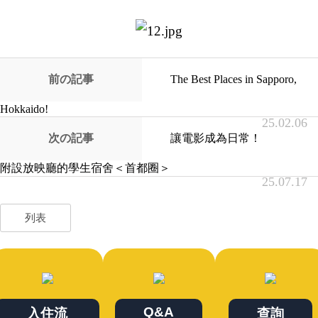
前の記事
The Best Places in Sapporo,
Hokkaido!
25.02.06
次の記事
讓電影成為日常！
附設放映廳的學生宿舍＜首都圈＞
25.07.17
列表
Q&A
入住流
查詢