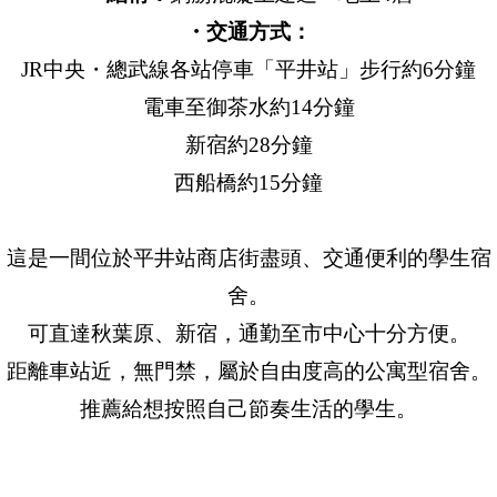
・交通方式：
JR中央・總武線各站停車「平井站」步行約6分鐘
電車至御茶水約14分鐘
新宿約28分鐘
西船橋約15分鐘
這是一間位於平井站商店街盡頭、交通便利的學生宿
舍。
可直達秋葉原、新宿，通勤至市中心十分方便。
距離車站近，無門禁，屬於自由度高的公寓型宿舍。
推薦給想按照自己節奏生活的學生。