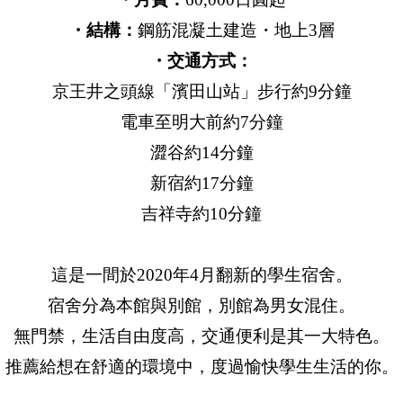
・結構：
鋼筋混凝土建造・地上3層
・交通方式：
京王井之頭線「濱田山站」步行約9分鐘
電車至明大前約7分鐘
澀谷約14分鐘
新宿約17分鐘
吉祥寺約10分鐘
這是一間於2020年4月翻新的學生宿舍。
宿舍分為本館與別館，別館為男女混住。
無門禁，生活自由度高，交通便利是其一大特色。
推薦給想在舒適的環境中，度過愉快學生生活的你。