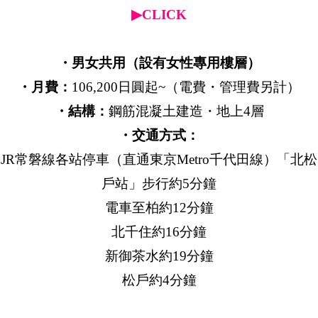
▶CLICK
・男女共用（設有女性專用樓層）
・月費：
106,200日圓起~（電費・管理費另計）
・結構：
鋼筋混凝土建造・地上4層
・交通方式：
JR常磐線各站停車（直通東京Metro千代田線）「北松
戶站」步行約5分鐘
電車至柏約12分鐘
北千住約16分鐘
新御茶水約19分鐘
松戶約4分鐘