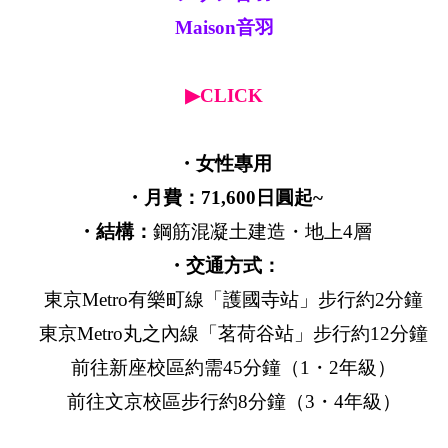
Maison音羽
▶CLICK
・女性專用
・月費：71,600日圓起~
・結構：
鋼筋混凝土建造・地上4層
・交通方式：
東京Metro有樂町線「護國寺站」步行約2分鐘
東京Metro丸之內線「茗荷谷站」步行約12分鐘
前往新座校區約需45分鐘（1・2年級）
前往文京校區步行約8分鐘（3・4年級）