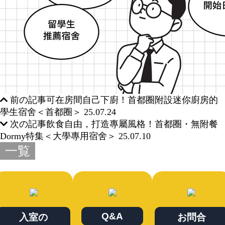
前の記事
可在房間自己下廚！首都圈附設迷你廚房的
學生宿舍＜首都圈＞
25.07.24
次の記事
飲食自由，打造專屬風格！首都圈・無附餐
Dormy特集＜大學專用宿舍＞
25.07.10
一覧
Q&A
入室の
お問合