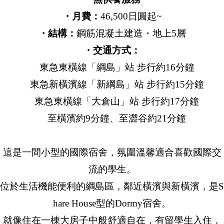
・月費：
46,500日圓起~
・結構：
鋼筋混凝土建造・地上5層
・交通方式：
東急東橫線「綱島」站 步行約16分鐘
東急新橫濱線「新綱島」站 步行約15分鐘
東急東橫線「大倉山」站 步行約17分鐘
至橫濱約9分鐘、至澀谷約21分鐘
這是一間小型的國際宿舍，氛圍溫馨適合喜歡國際交
流的學生。
位於生活機能便利的綱島區，鄰近橫濱與新橫濱，是S
hare House型的Dormy宿舍。
就像住在一棟大房子中般舒適自在，有留學生入住，