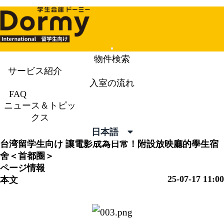
Mobile
物件検索
Menu
サービス紹介
入室の流れ
ニュース＆トピックス
News &
FAQ
ニュース＆トピッ
Topics
クス
日本語
台湾留学生向け
讓電影成為日常！附設放映廳的學生宿
舍＜首都圈＞
ページ情報
25-07-17 11:00
本文