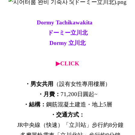
Dormy Tachikawakita
ドーミー立川北
Dormy 立川北
▶CLICK
・男女共用
（設有女性專用樓層）
・月費：
71,200日圓起~
・結構：
鋼筋混凝土建造・地上5層
・交通方式：
JR中央線（快速）「立川站」步行約8分鐘