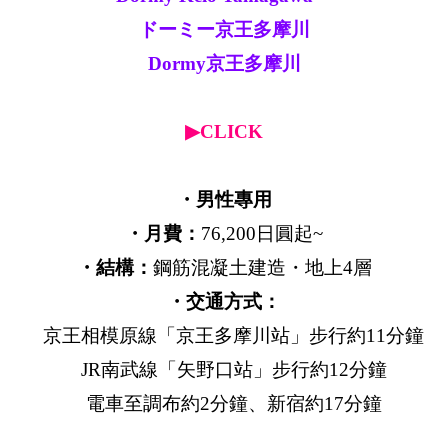
ドーミー京王多摩川
Dormy京王多摩川
▶CLICK
・男性專用
・月費：
76,200日圓起~
・結構：
鋼筋混凝土建造・地上4層
・交通方式：
京王相模原線「京王多摩川站」步行約11分鐘
JR南武線「矢野口站」步行約12分鐘
電車至調布約2分鐘、新宿約17分鐘