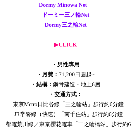
Dormy Minowa Net
ドーミー三ノ輪Net
Dormy三之輪Net
▶CLICK
・男性專用
・月費：
71,200日圓起~
・結構：
鋼骨建造・地上6層
・交通方式：
東京Metro日比谷線「三之輪站」步行約6分鐘
JR常磐線（快速）「南千住站」步行約6分鐘
都電荒川線／東京櫻花電車「三之輪橋站」步行約6