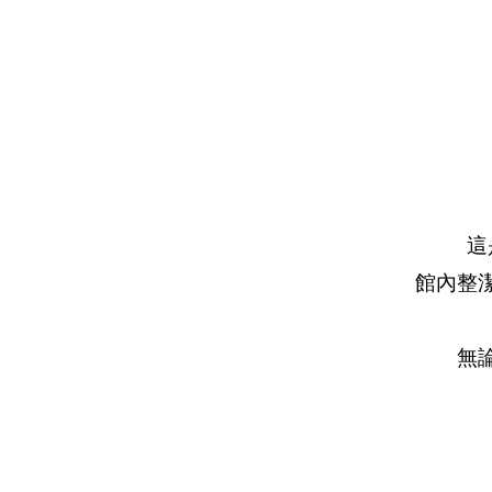
這
館內整
無