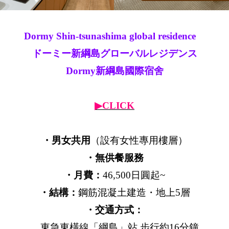
Dormy Shin-tsunashima global residence
ドーミー新綱島グローバルレジデンス
Dormy新綱島國際宿舍
▶CLICK
・男女共用
（設有女性專用樓層）
・無供餐服務
・月費：
46,500日圓起~
・結構：
鋼筋混凝土建造・地上5層
・交通方式：
東急東橫線「綱島」站 步行約16分鐘