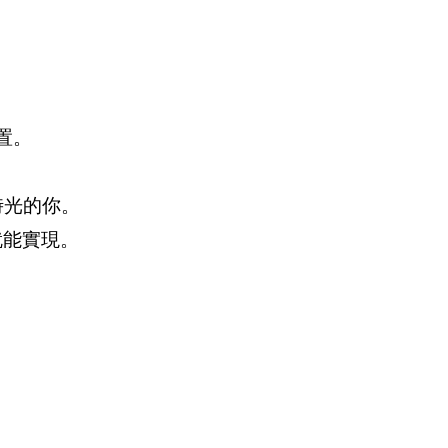
置。
時光的你。
就能實現。