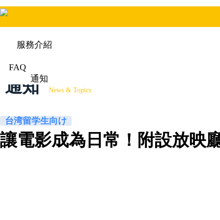
服務介紹
FAQ
通知
通知
News & Topics
台湾留学生向け
讓電影成為日常！附設放映