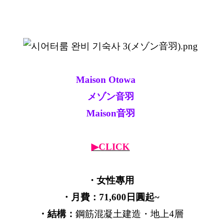
Maison Otowa
メゾン音羽
Maison音羽
▶CLICK
・女性專用
・月費：71,600日圓起~
・結構：
鋼筋混凝土建造・地上4層