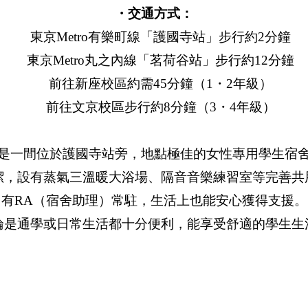
・交通方式：
東京Metro有樂町線「護國寺站」步行約2分鐘
東京Metro丸之內線「茗荷谷站」步行約12分鐘
前往新座校區約需45分鐘（1・2年級）
前往文京校區步行約8分鐘（3・4年級）
是一間位於護國寺站旁，地點極佳的女性專用學生宿
潔，設有蒸氣三溫暖大浴場、隔音音樂練習室等完善共
有RA（宿舍助理）常駐，生活上也能安心獲得支援。
論是通學或日常生活都十分便利，能享受舒適的學生生