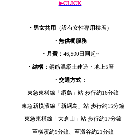
▶CLICK
・男女共用
（設有女性專用樓層）
・無供餐服務
・月費：
46,500日圓起~
・結構：
鋼筋混凝土建造・地上5層
・交通方式：
東急東橫線「綱島」站 步行約16分鐘
東急新橫濱線「新綱島」站 步行約15分鐘
東急東橫線「大倉山」站 步行約17分鐘
至橫濱約9分鐘、至澀谷約21分鐘