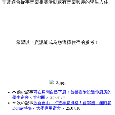
非常適合從事音樂相關活動或有音樂興趣的學生入住。
希望以上資訊能成為您選擇住宿的參考！
前の記事
可在房間自己下廚！首都圈附設迷你廚房的
學生宿舍＜首都圈＞
25.07.24
次の記事
飲食自由，打造專屬風格！首都圈・無附餐
Dormy特集＜大學專用宿舍＞
25.07.10