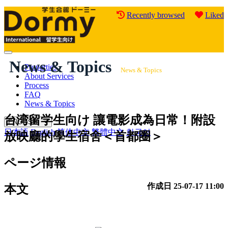
Recently browsed
Liked
Mobile
News & Topics
Menu
Properties
News & Topics
About Services
Process
FAQ
News & Topics
台湾留学生向け
讓電影成為日常！附設
ENGLISH
日本語
English
简体中文
繁體中文
한국어
放映廳的學生宿舍＜首都圈＞
ページ情報
作成日
25-07-17 11:00
本文