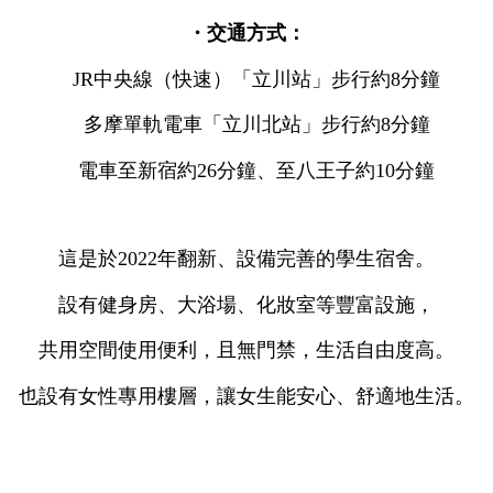
・交通方式：
JR中央線（快速）「立川站」步行約8分鐘
多摩單軌電車「立川北站」步行約8分鐘
電車至新宿約26分鐘、至八王子約10分鐘
這是於2022年翻新、設備完善的學生宿舍。
設有健身房、大浴場、化妝室等豐富設施，
共用空間使用便利，且無門禁，生活自由度高。
也設有女性專用樓層，讓女生能安心、舒適地生活。