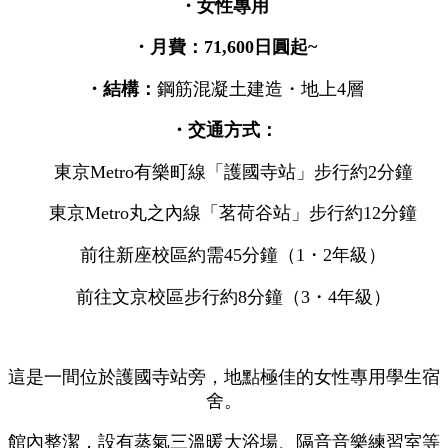
・女性專用
・月費：71,600日圓起~
・結構：
鋼筋混凝土建造・地上4層
・交通方式：
東京Metro有樂町線「護國寺站」步行約2分鐘
東京Metro丸之內線「茗荷谷站」步行約12分鐘
前往新座校區約需45分鐘（1・2年級）
前往文京校區步行約8分鐘（3・4年級）
這是一間位於護國寺站旁，地點極佳的女性專用學生宿
舍。
館內整潔，設有蒸氣三溫暖大浴場、隔音音樂練習室等