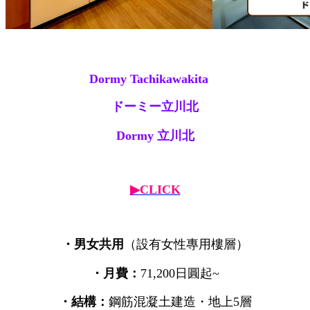
Dormy Tachikawakita
ドーミー立川北
Dormy 立川北
▶CLICK
・男女共用
（設有女性專用樓層）
・月費：
71,200日圓起~
・結構：
鋼筋混凝土建造・地上5層