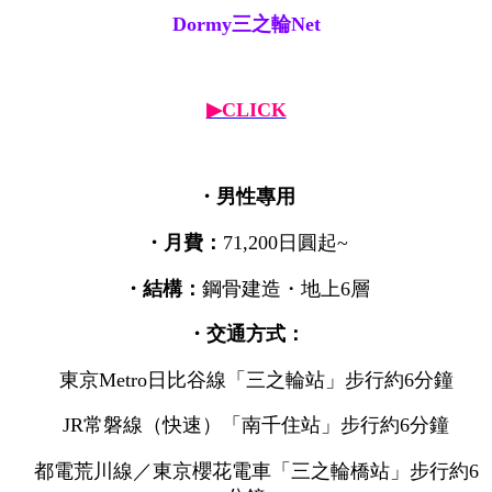
Dormy三之輪Net
▶CLICK
・男性專用
・月費：
71,200日圓起~
・結構：
鋼骨建造・地上6層
・交通方式：
東京Metro日比谷線「三之輪站」步行約6分鐘
JR常磐線（快速）「南千住站」步行約6分鐘
都電荒川線／東京櫻花電車「三之輪橋站」步行約6