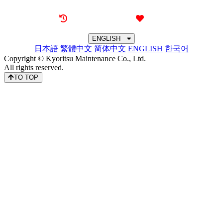
Recently browsed
Liked
ENGLISH
日本語
繁體中文
简体中文
ENGLISH
한국어
Copyright © Kyoritsu Maintenance Co., Ltd.
All rights reserved.
TO TOP