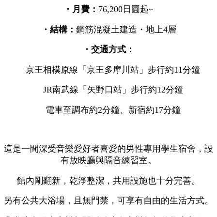
・月費：
76,200日圓起~
・結構：
鋼筋混凝土建造・地上4層
・交通方式：
京王相模原線「京王多摩川站」步行約11分鐘
JR南武線「矢野口站」步行約12分鐘
電車至調布約2分鐘、新宿約17分鐘
這是一間深受音樂愛好者喜愛的男性專用學生宿舍，設
有放映廳與隔音練習室。
館內剛翻新，乾淨整潔，共用設施也十分完善。
另有公共大浴場，且無門禁，可享有自由的生活方式。