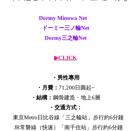
Dormy Minowa Net
ドーミー三ノ輪Net
Dormy三之輪Net
▶CLICK
・男性專用
・月費：
71,200日圓起~
・結構：
鋼骨建造・地上6層
・交通方式：
東京Metro日比谷線「三之輪站」步行約6分鐘
JR常磐線（快速）「南千住站」步行約6分鐘