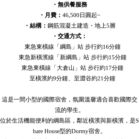
・無供餐服務
・月費：
46,500日圓起~
・結構：
鋼筋混凝土建造・地上5層
・交通方式：
東急東橫線「綱島」站 步行約16分鐘
東急新橫濱線「新綱島」站 步行約15分鐘
東急東橫線「大倉山」站 步行約17分鐘
至橫濱約9分鐘、至澀谷約21分鐘
這是一間小型的國際宿舍，氛圍溫馨適合喜歡國際交
流的學生。
位於生活機能便利的綱島區，鄰近橫濱與新橫濱，是S
hare House型的Dormy宿舍。