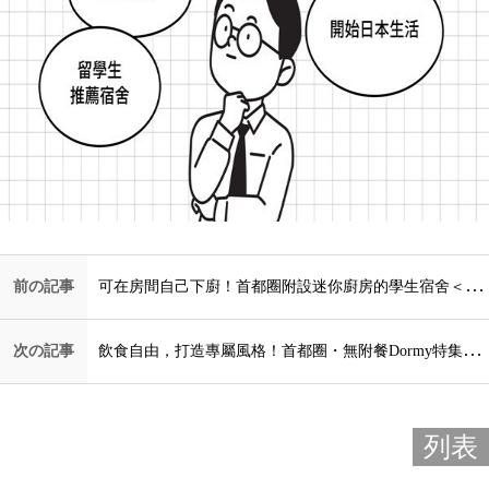
前の記事
可在房間自己下廚！首都圈附設迷你廚房的學生宿舍＜首都圈＞
次の記事
飲食自由，打造專屬風格！首都圈・無附餐Dormy特集＜大學專用宿舍＞
列表