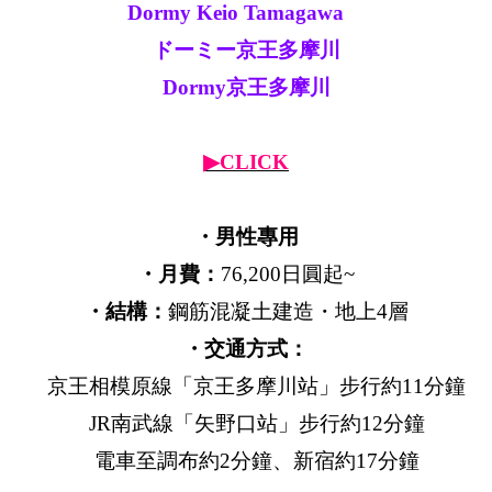
Dormy Keio Tamagawa
ドーミー京王多摩川
Dormy京王多摩川
▶CLICK
・男性專用
・月費：
76,200日圓起~
・結構：
鋼筋混凝土建造・地上4層
・交通方式：
京王相模原線「京王多摩川站」步行約11分鐘
JR南武線「矢野口站」步行約12分鐘
電車至調布約2分鐘、新宿約17分鐘