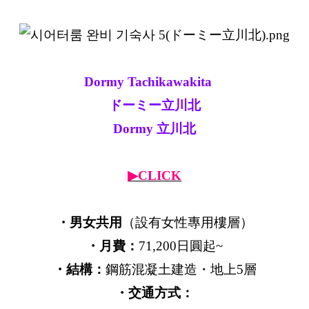
Dormy Tachikawakita
ドーミー立川北
Dormy 立川北
▶CLICK
・男女共用
（設有女性專用樓層）
・月費：
71,200日圓起~
・結構：
鋼筋混凝土建造・地上5層
・交通方式：