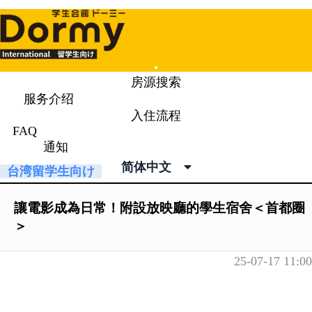
Mobile
房源搜索
Menu
服务介绍
入住流程
通知
News & Topics
FAQ
通知
简体中文
台湾留学生向け
讓電影成為日常！附設放映廳的學生宿舍＜首都圈
＞
25-07-17 11:00