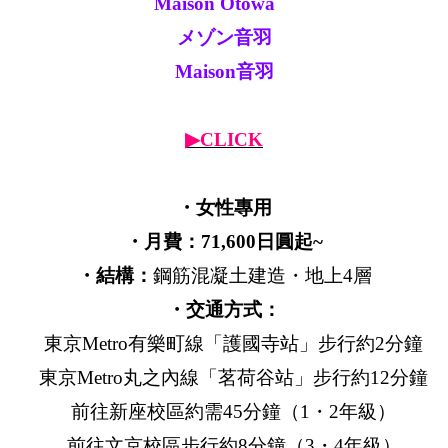
Maison Otowa
メゾン音羽
Maison音羽
▶CLICK
・女性專用
・月費：71,600日圓起~
・結構：
鋼筋混凝土建造・地上4層
・交通方式：
東京Metro有樂町線「護國寺站」步行約2分鐘
東京Metro丸之內線「茗荷谷站」步行約12分鐘
前往新座校區約需45分鐘（1・2年級）
前往文京校區步行約8分鐘（3・4年級）