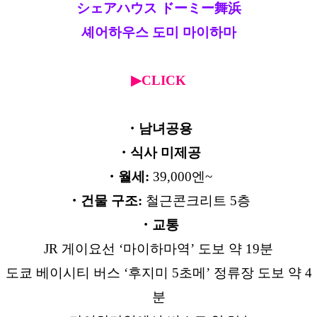
シェアハウス ドーミー舞浜
셰어하우스 도미 마이하마
▶CLICK
・남녀공용
・식사 미제공
・월세:
39,000엔~
・건물 구조:
철근콘크리트 5층
・교통
JR 게이요선 ‘마이하마역’ 도보 약 19분
도쿄 베이시티 버스 ‘후지미 5초메’ 정류장 도보 약 4
분