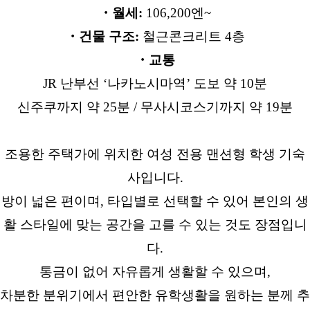
・월세:
106,200엔~
・건물 구조:
철근콘크리트 4층
・교통
JR 난부선 ‘나카노시마역’ 도보 약 10분
신주쿠까지 약 25분 / 무사시코스기까지 약 19분
조용한 주택가에 위치한 여성 전용 맨션형 학생 기숙
사입니다.
방이 넓은 편이며, 타입별로 선택할 수 있어 본인의 생
활 스타일에 맞는 공간을 고를 수 있는 것도 장점입니
다.
통금이 없어 자유롭게 생활할 수 있으며,
차분한 분위기에서 편안한 유학생활을 원하는 분께 추