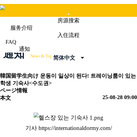
Mobile
房源搜索
Menu
服务介绍
入住流程
FAQ
通知
通知
News & Topics
简体中文
韓国留学生向け
운동이 일상이 된다! 트레이닝룸이 있는
학생 기숙사<수도권>
ページ情報
25-08-28 09:00
本文
기사 https://internationaldormy.com/