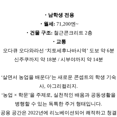
・남학생 전용
・월세:
71,200엔~
・건물 구조:
철근콘크리트 2층
・교통
오다큐 오다와라선 ‘치토세후나바시역’ 도보 약 6분
신주쿠까지 약 18분 / 시부야까지 약 14분
‘살면서 농업을 배운다’는 새로운 콘셉트의 학생 기숙
사, 아그리컬리지.
‘농업 × 학문’을 주제로, 실천적인 배움과 공동생활을
병행할 수 있는 독특한 주거 형태입니다.
공용 공간은 2022년에 리노베이션되어 쾌적하고 청결